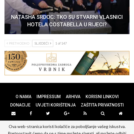
NATASHA SRDOC: TKO SU STVARNI VLASNICI
HOTELA COSTABELLA U RIJECI?
PRETHODNO
SLJEDEĆI
1 of 147
O NAMA
IMPRESSUM
ARHIVA
KORISNI LINKOVI
DONACIJE
UVJETI KORIŠTENJA
ZAŠTITA PRIVATNOSTI
Ova web-stranica koristi kolačiće za poboljšanje vašeg iskustva.
© 2026 - PANOPTICUM. All Rights Reserved.
Pretpostavit ćemo da se s time možete slagati, ali možete odbiti