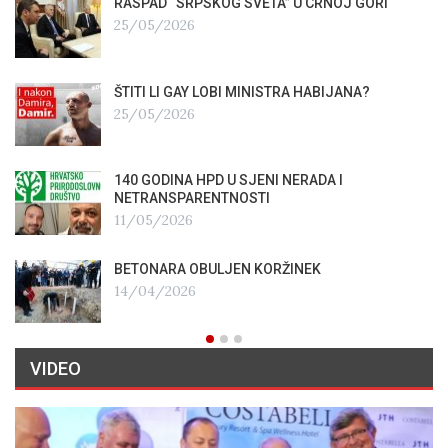
RASPAD “SRPSKOG SVETA” U CRNOJ GORI
25/05/2026
ŠTITI LI GAY LOBI MINISTRA HABIJANA?
25/05/2026
140 GODINA HPD U SJENI NERADA I
NETRANSPARENTNOSTI
11/05/2026
BETONARA OBULJEN KORŽINEK
14/04/2026
VIDEO