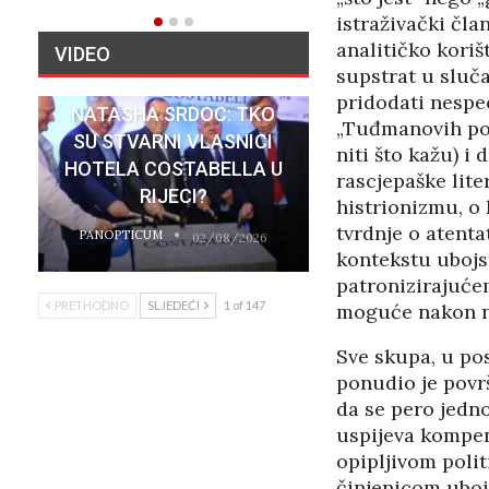
istraživački čla
analitičko koriš
VIDEO
supstrat u sluča
pridodati nespe
NATASHA SRDOC: TKO
„Tuđmanovih poli
SU STVARNI VLASNICI
niti što kažu) i
HOTELA COSTABELLA U
rascjepaške lite
RIJECI?
histrionizmu, o 
tvrdnje o atenta
PANOPTICUM
02/08/2026
kontekstu ubojs
patronizirajućem
PRETHODNO
SLJEDEĆI
1 of 147
moguće nakon n
Sve skupa, u pos
ponudio je površ
da se pero jedno
uspijeva kompen
opipljivom polit
činjenicom uboj