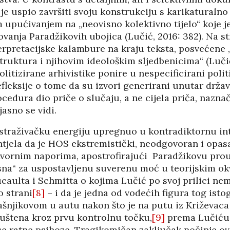
je uspio završiti svoju konstrukciju s karikaturalno
 upućivanjem na „neovisno kolektivno tijelo“ koje j
vanja Paradžikovih ubojica (Lučić, 2016: 382). Na s
terpretacijske kalambure na kraju teksta, posvećene
ruktura i njihovim ideološkim sljedbenicima“ (Lučić
olitizirane arhivistike ponire u nespecificirani polit
fleksije o tome da su izvori generirani unutar drža
edura dio priče o slučaju, a ne cijela priča, naznač
asno se vidi.
istraživačku energiju upregnuo u kontradiktornu int
tjela da je HOS ekstremistički, neodgovoran i opasa
tvornim naporima, apostrofirajući Paradžikovu prou
sna“ za uspostavljenu suverenu moć u teorijskim ok
caulta i Schmitta o kojima Lučić po svoj prilici ne
o strani
[8]
– i da je jedna od vodećih figura tog ist
ašnjikovom u autu nakon što je na putu iz Križevaca
puštena kroz prvu kontrolnu točku,
[9]
prema Lučiću
e ratne psihoze. Tragikomičan zaključak počinje o