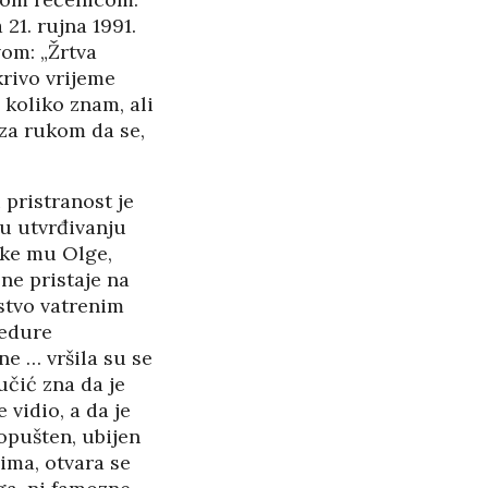
21. rujna 1991.
vom: „Žrtva
krivo vrijeme
 koliko znam, ali
 za rukom da se,
pristranost je
 u utvrđivanju
jke mu Olge,
 ne pristaje na
jstvo vatrenim
cedure
e … vršila su se
čić zna da je
vidio, a da je
opušten, ubijen
ima, otvara se