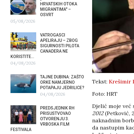
HRVATSKIH OTOKA
REPUB
MIGRANTIMA″ –
02/08
OSVRT
05/08/2026
SUBOT
KRAS
VATROGASCI
DEMO
APELIRAJU – ZBOG
VRIJE
?
SIGURNOSTI PILOTA
PLURALIZMA –…
CANADERA NE
01/08/2026
KORISTITE…
04/08/2026
HRVAT
POD 
TAJNE DUBINA: ZAŠTO
SRPSK
Tekst:
Krešimir 
ORKE NAMJERNO
01/08
POTAPAJU JEDRILICE?
Foto: HRT
04/08/2026
MIROV
STUPA
Djelić moje već 
PREDSJEDNIK RH
NEISP
2012
(Petković, 
PRISUSTVOVAO
31/07
OTVORENJU 3.
naknadnim borbe
VRBOSKA FILM
da nastupim kao 
FESTIVALA