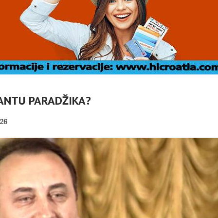
 ANTU PARADŽIKA?
26
DOC: TKO
Č
VLASNICI
U OMIŠLJU OTVORENA
ABELLA U
IZLOŽBA MARGERITE
I
I?
RAKIĆ
PANOPTICUM
02/08/2026
30/07/2026
NI TURIZAM
HRVATSKA MEĐU