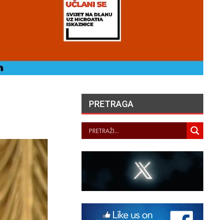
PRETRAGA
UVARI LJEPOTE NAŠEG
KRAJA II. – LJETNA
ZLOŽBA U GALERIJI UZ
RIJEKU
PANOPTICUM
05/08/2026
„NASELJAVANJE