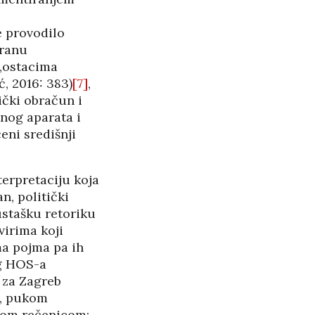
e provodilo
tranu
 „ostacima
, 2016: 383)
[7]
,
ički obračun i
vnog aparata i
eni središnji
erpretaciju koja
n, politički
stašku retoriku
virima koji
ma pojma pa ih
og HOS-a
 za Zagreb
, pukom
vom rečenicom: