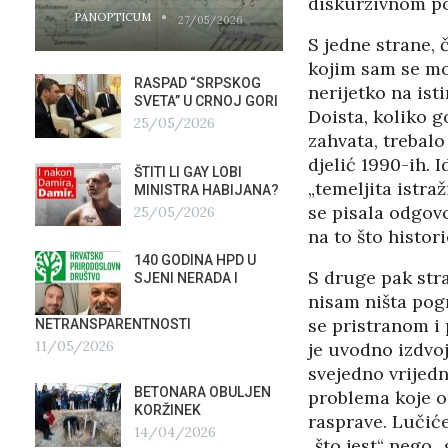
diskurzivnom pon
PANOPTICUM
PANOPTICUM
27/05/2026
S jedne strane, 
kojim sam se mor
RASPAD “SRPSKOG
GALER
nerijetko na ist
SVETA” U CRNOJ GORI
AGITP
Doista, koliko g
25/05/2026
04/03
zahvata, trebalo
djelić 1990-ih. 
ŠTITI LI GAY LOBI
NEZNA
„temeljita istra
G
MINISTRA HABIJANA?
SLUŽB
se pisala odgovo
25/05/2026
16/02
na to što histori
140 GODINA HPD U
ČIJE 
S druge pak stra
SJENI NERADA I
ZLATN
ITALIJ
nisam ništa pogr
12/02
se pristranom i
NETRANSPARENTNOSTI
11/05/2026
je uvodno izdvo
TUĐM
svejedno vrijed
OSTAV
BETONARA OBULJEN
problema koje ot
AIRBU
KORŽINEK
rasprave. Lučiće
RAFAL
14/04/2026
17/01/2026
„što jest“ nego 