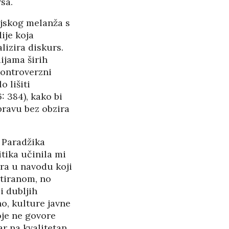
sa.
PANOPTICUM
27/05/2026
ijskog melanža s
ije koja
RASPAD “SRPSKOG
lizira diskurs.
SVETA” U CRNOJ GORI
ijama širih
25/05/2026
kontroverzni
 lišiti
ŠTITI LI GAY LOBI
: 384), kako bi
MINISTRA HABIJANA?
pravu bez obzira
25/05/2026
140 GODINA HPD U
 Paradžika
SJENI NERADA I
tika učinila mi
ra u navodu koji
ANSPARENTNOSTI
/2026
ntiranom, no
i dubljih
BETONARA OBULJEN
no, kulture javne
KORŽINEK
oje ne govore
14/04/2026
ar na kvalitetan