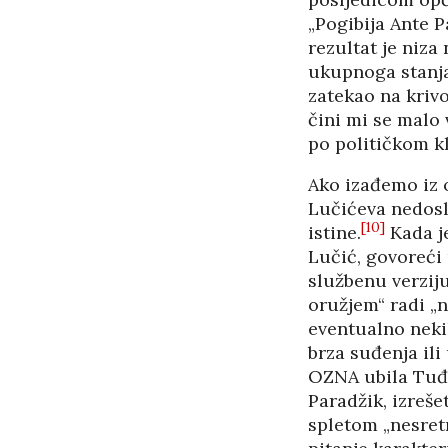
„Pogibija Ante P
rezultat je niza
ukupnoga stanja 
zatekao na krivo
čini mi se malo 
po političkom kl
Ako izađemo iz 
Lučićeva nedoslj
[10]
istine.
Kada je
Lučić, govoreći
službenu verziju
oružjem“ radi „n
eventualno nekih
brza suđenja ili
OZNA ubila Tuđma
Paradžik, izreš
spletom „nesret