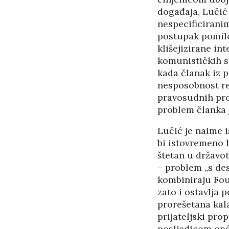
događaja, Lučić 
nespecificiranim
postupak pomilo
klišejizirane in
komunističkih st
kada članak iz p
nesposobnost re
pravosudnih proc
problem članka j
Lučić je naime 
bi istovremeno h
štetan u državo
– problem „s de
kombiniraju Fou
zato i ostavlja p
prorešetana kal
prijateljski pro
posljedicom opć