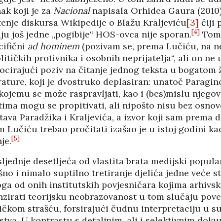
nak koji je za
Nacional
napisala Orhidea Gaura (2010)
tenje diskursa Wikipedije o Blažu Kraljeviću
[3]
čiji 
[4]
ju još jedne „pogibije“ HOS-ovca nije sporan.
Tome
cifični
ad hominem
(pozivam se, prema Lučiću, na n
tičkih protivnika i osobnih neprijatelja“, ali on ne u
 docirajući poziv na čitanje jednog teksta u bogatom
rature, koji je dvostruko deplasiran: unatoč Paragi
kojemu se može raspravljati, kao i (bes)mislu njegove
tima mogu se propitivati, ali nipošto nisu bez osno
tava Paradžika i Kraljevića, a izvor koji sam prema
 Lučiću trebao pročitati izašao je u istoj godini kao
[5]
je.
ljednje desetljeća od vlastita brata medijski popula
no i nimalo suptilno tretiranje djelića jedne veće st
ga od onih institutskih povjesničara kojima arhivsk
zirati teorijsku neobrazovanost u tom slučaju pove
ičkom strašću, forsirajući čudnu interpretaciju u s
stva. U kontrastu s detaljnim, ali i selektivnim do