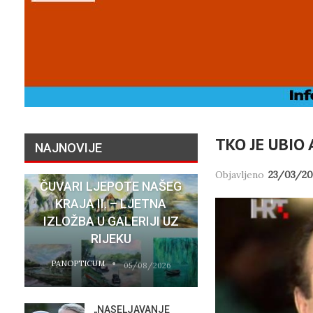
TKO JE UBIO
NAJNOVIJE
Objavljeno
23/03/20
ČUVARI LJEPOTE NAŠEG
NATASHA SR
KRAJA II. – LJETNA
SU STVARNI 
IZLOŽBA U GALERIJI UZ
HOTELA COST
RIJEKU
RIJEC
PANOPTICUM
PANOPTICUM
05/08/2026
„NASELJAVANJE
MOBIL