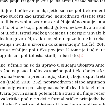
avljanju tragedije koja je, na sreću, zasad samo far
PANOPTICUM
03/04/2026
12/01/2026
čitajući Lučićev članak, sjetio sam se političko-med
ao suočiti kao istraživač, neurednosti vlastite stud
IJA FORUM ILI
AKADEMSKE VEZE:
im ili istovrsnim izvorima crpi činjenično stanje i ana
ROP GALERIJA
ULOGA KINE U
od to bilo teško, a ponekad gotovo neizvedivo u stud
HRVATSKOJ
/2026
 bi uložiti istraživačkog vremena i energije u svaki 
07/01/2026
Idealno govoreći, svaku pojedinu epizodu ne bi trebalo
NJE FIZIKE U
živanja i uvida u izvornu dokumentaciju“ (Lučić, 2016
KORIJENI HRVATSKOG
I POLITIKE
NACIONALIZMA
rna i ozbiljna politička povijest. U tome je Lučić u 
/2026
29/12/2025
ografska i politološka studija nisu isto.
[2]
SU OGROMNE
ne, učinilo mi se da upravo u slučaju ubojstva Ante
ZNANOST U SLUŽBI
E REZERVE U
FESTIVALA ISTINE
I?
ešno napisao. Lučićeva snažno politički obojena kri
22/12/2025
/2026
 promašenom, a prema mojoj studiji, koju usput treti
NETR
11/05
jen (Lučić, 2016: 382), nepravednom i slabo argume
ANOVA
POKLONICI BRANKA
nom odgovora pa i zbog naznačenih kvaliteta članka 
ŠTINA: NAKON
MAMULE U MARŠU
vara, povrh samih polemičkih strasti ili, finije reče
SA STIGLI
PROTIV HR
va kritika počinje s dvije formalističke primjedbe k
I
08/12/2025
„gdje jest“ nešto zabilježeno. U tom žanru nudi se ud