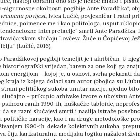
uće, nastoji obraniti ono što je nekoć mislio i pisao.
02/08
27/07/2026
o-sigurnosne okolnosti pogibije Ante Paradžika“, ob
uvremenu povijest
, Ivica Lučić, povjesničar i ratni p
ednice, poimence me i kao politologa, usput uklopio
 tendenciozne interpretacije“ smrti Ante Paradžika.
zdravičarskom slučaju Lovčeva Žuće u Ćopićevoj
Jež
biju“ (Lučić, 2016).
 Paradžikovoj pogibiji temeljit je i akribičan. U nje
 historiografski vrijedan, barem za one koji ga znaju 
om energijom – kojoj je, u osnovi, svrha pokazati da
og kraja iz kojega dolazi sam autor (obojica su Ljubuš
strani političkog sukoba unutar nacije, ujedno bilo 
 slučajno – prikupio arhivske izvore o ubojstvu Ant
 psihozu ranih 1990-ih, huškačke tabloide, neprofe
u da se razni slučajevi smrti i nasilja istraže poseb
u političke naracije, kao i na druge metodološke pr
HRVATI U VOJVODINI
živanjem 1990-ih, dekade kolektivnih sukoba, prepun
ESTALIM
OSUĐENI NA
ova čiju karikaturalnu medijsku logiku nažalost živi
NIMA
ASIMILACIJU