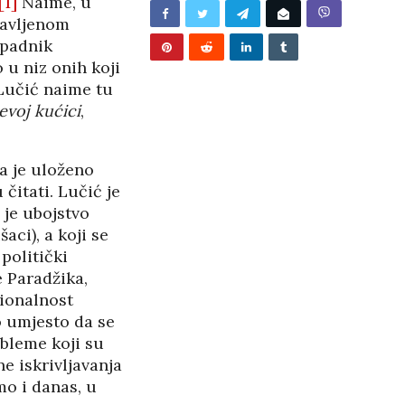
[1]
Naime, u
/2026
javljenom
ripadnik
 u niz onih koji
 Lučić naime tu
evoj kućici
,
ga je uloženo
čitati. Lučić je
 je ubojstvo
aci), a koji se
politički
e Paradžika,
sionalnost
no umjesto da se
obleme koji su
e iskrivljavanja
mo i danas, u
BUNJEVAČKA PATNJA