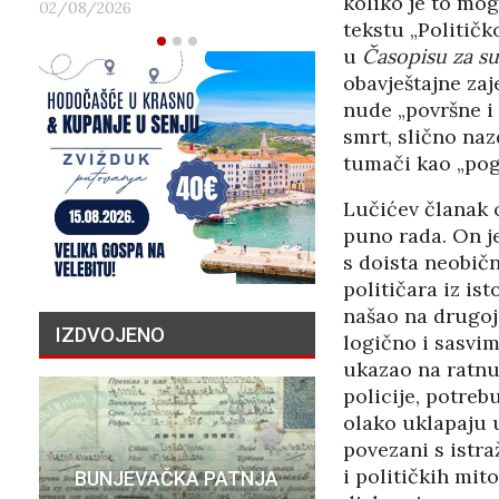
koliko je to mog
02/08/2026
tekstu „Političk
u
Časopisu za s
obavještajne zaj
nude „površne i
smrt, slično na
tumači kao „pogi
Lučićev članak o
puno rada. On je
s doista neobičn
političara iz ist
našao na drugoj 
IZDVOJENO
logično i sasvim
ukazao na ratnu
policije, potreb
olako uklapaju 
povezani s istra
PRIČA O N
i političkih mit
BUNJEVAČKA PATNJA
MILIJU