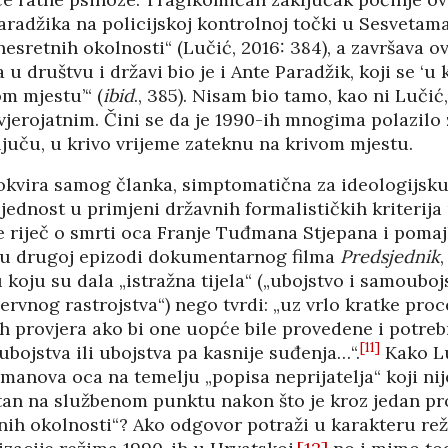
aradžika na policijskoj kontrolnoj točki u Sesvetama 
 nesretnih okolnosti“ (Lučić, 2016: 384), a završava o
u društvu i državi bio je i Ante Paradžik, koji se ‘u 
m mjestu’“ (
ibid
., 385). Nisam bio tamo, kao ni Lučić,
vjerojatnim. Čini se da je 1990-ih mnogima polazilo
juču, u krivo vrijeme zateknu na krivom mjestu.
okvira samog članka, simptomatična za ideologijsku 
ednost u primjeni državnih formalističkih kriterija
 riječ o smrti oca Franje Tuđmana Stjepana i poma
 u drugoj epizodi dokumentarnog filma
Predsjednik
,
 koju su dala „istražna tijela“ („ubojstvo i samoubo
ervnog rastrojstva“) nego tvrdi: „uz vrlo kratke pro
 provjera ako bi one uopće bile provedene i potrebn
[11]
 ubojstva ili ubojstva pa kasnije suđenja…“.
Kako Lu
nova oca na temelju „popisa neprijatelja“ koji nije 
etan na službenom punktu nakon što je kroz jedan pr
nih okolnosti“? Ako odgovor potraži u karakteru rež