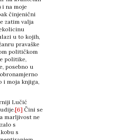
 i na moje
pak činjenični
 zatim valja
ekolicinu
lazi u to kojih,
 žanru pravaške
nom političkom
 politike,
ve, posebno u
 dobronamjerno
 i moja knjiga,
rniji Lučić
udije.
[6]
Čini se
a marljivost ne
zalo s
ukobu s
kumentiranjem