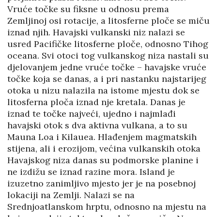
Vruće točke su fiksne u odnosu prema
Zemljinoj osi rotacije, a litosferne ploče se miču
iznad njih. Havajski vulkanski niz nalazi se
usred Pacifičke litosferne ploče, odnosno Tihog
oceana. Svi otoci tog vulkanskog niza nastali su
djelovanjem jedne vruće točke – havajske vruće
točke koja se danas, a i pri nastanku najstarijeg
otoka u nizu nalazila na istome mjestu dok se
litosferna ploča iznad nje kretala. Danas je
iznad te točke najveći, ujedno i najmlađi
havajski otok s dva aktivna vulkana, a to su
Mauna Loa i Kilauea. Hlađenjem magmatskih
stijena, ali i erozijom, većina vulkanskih otoka
Havajskog niza danas su podmorske planine i
ne izdižu se iznad razine mora. Island je
izuzetno zanimljivo mjesto jer je na posebnoj
lokaciji na Zemlji. Nalazi se na
Srednjoatlanskom hrptu, odnosno na mjestu na