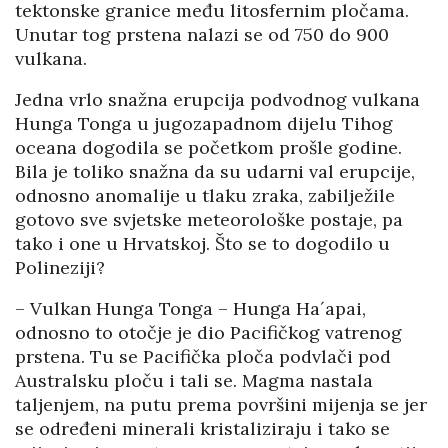
tektonske granice među litosfernim pločama.
Unutar tog prstena nalazi se od 750 do 900
vulkana.
Jedna vrlo snažna erupcija podvodnog vulkana
Hunga Tonga u jugozapadnom dijelu Tihog
oceana dogodila se početkom prošle godine.
Bila je toliko snažna da su udarni val erupcije,
odnosno anomalije u tlaku zraka, zabilježile
gotovo sve svjetske meteorološke postaje, pa
tako i one u Hrvatskoj. Što se to dogodilo u
Polineziji?
– Vulkan Hunga Tonga – Hunga Ha´apai,
odnosno to otočje je dio Pacifičkog vatrenog
prstena. Tu se Pacifička ploča podvlači pod
Australsku ploču i tali se. Magma nastala
taljenjem, na putu prema površini mijenja se jer
se određeni minerali kristaliziraju i tako se