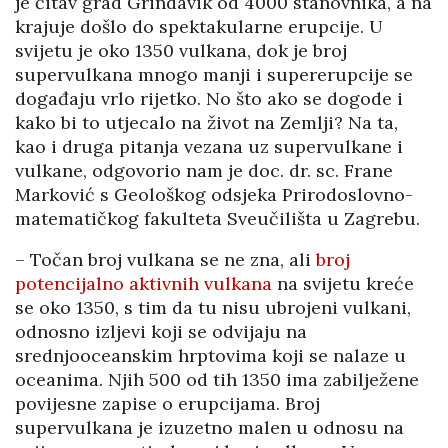
je čitav grad Grindavik od 4000 stanovnika, a na
krajuje došlo do spektakularne erupcije. U
svijetu je oko 1350 vulkana, dok je broj
supervulkana mnogo manji i supererupcije se
događaju vrlo rijetko. No što ako se dogode i
kako bi to utjecalo na život na Zemlji? Na ta,
kao i druga pitanja vezana uz supervulkane i
vulkane, odgovorio nam je doc. dr. sc. Frane
Marković s Geološkog odsjeka Prirodoslovno-
matematičkog fakulteta Sveučilišta u Zagrebu.
– Točan broj vulkana se ne zna, ali
broj
potencijalno aktivnih vulkana
na svijetu kreće
se oko 1350, s tim da tu nisu ubrojeni vulkani,
odnosno izljevi koji se odvijaju na
srednjooceanskim hrptovima koji se nalaze u
oceanima. Njih 500 od tih 1350 ima zabilježene
povijesne zapise o erupcijama. Broj
supervulkana je izuzetno malen u odnosu na