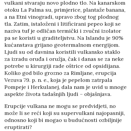
vulkani stvaraju novo plodno tlo. Na kanarskom
otoku La Palma su, primjerice, plantaže banana,
a na Etni vinogradi, upravo zbog tog plodnog
tla. Zatim, istaloženi i litificirani pepeo koji se
naziva tuf je odličan termički i zvučni izolator
pa se koristi u graditeljstvu. Na Islandu je 90%
kućanstava grijano geotermalnom energijom.
Ljudi su od davnina koristili vulkansko staklo
za izradu oruđa i oružja, čak i danas se za neke
potrebe u kirurgiji rade oštrice od opsidijana.
Koliko god bilo grozno za Rimljane, erupcija
Vezuva 79. p. n. e., koja je pepelom zatrpala
Pompeje i Herkulanej, dala nam je uvid u mnoge
aspekte života tadašnjih ljudi – objašnjava.
Erupcije vulkana ne mogu se predvidjeti, no
može li se reći koji su supervulkani najopasniji,
odnosno koji bi mogao u budućnosti ozbiljnije
eruptirati?