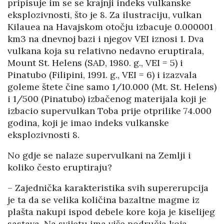
pripisuje im se se krajnji indeks vulkanske
eksplozivnosti, što je 8. Za ilustraciju, vulkan
Kilauea na Havajskom otočju izbacuje 0.000001
km3 na dnevnoj bazi i njegov VEI iznosi 1. Dva
vulkana koja su relativno nedavno eruptirala,
Mount St. Helens (SAD, 1980. g., VEI = 5) i
Pinatubo (Filipini, 1991. g., VEI = 6) i izazvala
goleme štete čine samo 1/10.000 (Mt. St. Helens)
i 1/500 (Pinatubo) izbačenog materijala koji je
izbacio supervulkan Toba prije otprilike 74.000
godina, koji je imao indeks vulkanske
eksplozivnosti 8.
No gdje se nalaze supervulkani na Zemlji i
koliko često eruptiraju?
– Zajednička karakteristika svih supererupcija
je ta da se velika količina bazaltne magme iz
plašta nakupi ispod debele kore koja je kiselijeg
sastava. Na svijetu ima više područja koja