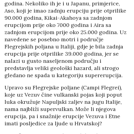
godina. Nekoliko ih je i u Japanu, primjerice,
Aso, koji je imao zadnju erupciju prije otprilike
90.000 godina, Kikai-Akahoya sa zadnjom
erupcijom prije oko 7000 godina i Aira sa
zadnjom erupcijom prije oko 25.000 godina. Uz
navedene se posebno motri i područje
Flegrejskih poljana u Italiji, gdje je bila zadnja
erupcija prije otprilike 39.000 godina, jer se
nalazi u gusto naseljenom području i
predstavlja veliki geološki hazard, ali strogo
gledano ne spada u kategoriju supererupcija.
Upravo su Flegrejske poljane (Campi Flegrei),
koje uz Vezuv čine vulkanski pojas koji poput
luka okružuje Napuljski zaljev na jugu Italije,
nama najbliži supervulkan. Može li njegova
erupcija, pa i snažnije erupcije Vezuva i Etne
imati posljedice za ljude u Hrvatskoj?