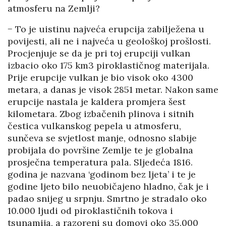
atmosferu na Zemlji?
− To je uistinu najveća erupcija zabilježena u
povijesti, ali ne i najveća u geološkoj prošlosti.
Procjenjuje se da je pri toj erupciji vulkan
izbacio oko 175 km3 piroklastičnog materijala.
Prije erupcije vulkan je bio visok oko 4300
metara, a danas je visok 2851 metar. Nakon same
erupcije nastala je kaldera promjera šest
kilometara. Zbog izbačenih plinova i sitnih
čestica vulkanskog pepela u atmosferu,
sunčeva se svjetlost manje, odnosno slabije
probijala do površine Zemlje te je globalna
prosječna temperatura pala. Sljedeća 1816.
godina je nazvana ‘godinom bez ljeta’ i te je
godine ljeto bilo neuobičajeno hladno, čak je i
padao snijeg u srpnju. Smrtno je stradalo oko
10.000 ljudi od piroklastičnih tokova i
tsunamija, a razoreni su domovi oko 35.000