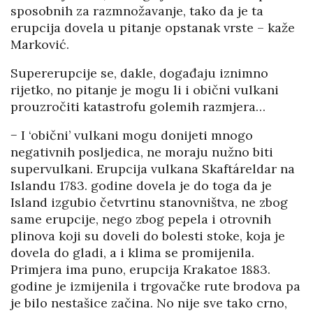
sposobnih za razmnožavanje, tako da je ta
erupcija dovela u pitanje opstanak vrste – kaže
Marković.
Supererupcije se, dakle, događaju iznimno
rijetko, no pitanje je mogu li i obični vulkani
prouzročiti katastrofu golemih razmjera…
− I ‘obični’ vulkani mogu donijeti mnogo
negativnih posljedica, ne moraju nužno biti
supervulkani. Erupcija vulkana Skaftáreldar na
Islandu 1783. godine dovela je do toga da je
Island izgubio četvrtinu stanovništva, ne zbog
same erupcije, nego zbog pepela i otrovnih
plinova koji su doveli do bolesti stoke, koja je
dovela do gladi, a i klima se promijenila.
Primjera ima puno, erupcija Krakatoe 1883.
godine je izmijenila i trgovačke rute brodova pa
je bilo nestašice začina. No nije sve tako crno,