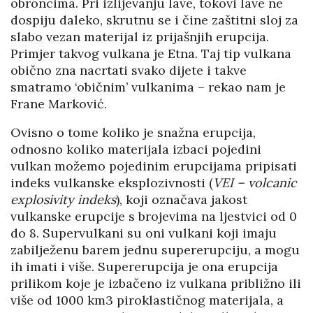
obroncima. Pri izlijevanju lave, tokovi lave ne
dospiju daleko, skrutnu se i čine zaštitni sloj za
slabo vezan materijal iz prijašnjih erupcija.
Primjer takvog vulkana je Etna. Taj tip vulkana
obično zna nacrtati svako dijete i takve
smatramo ‘običnim’ vulkanima – rekao nam je
Frane Marković.
Ovisno o tome koliko je snažna erupcija,
odnosno koliko materijala izbaci pojedini
vulkan možemo pojedinim erupcijama pripisati
indeks vulkanske eksplozivnosti (
VEI – volcanic
explosivity indeks
), koji označava jakost
vulkanske erupcije s brojevima na ljestvici od 0
do 8. Supervulkani su oni vulkani koji imaju
zabilježenu barem jednu supererupciju, a mogu
ih imati i više. Supererupcija je ona erupcija
prilikom koje je izbačeno iz vulkana približno ili
više od 1000 km3 piroklastičnog materijala, a