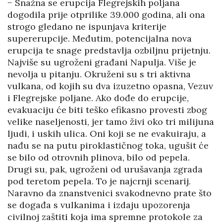
− Snažna se erupcija Flegrejskih poljana
dogodila prije otprilike 39.000 godina, ali ona
strogo gledano ne ispunjava kriterije
supererupcije. Međutim, potencijalna nova
erupcija te snage predstavlja ozbiljnu prijetnju.
Najviše su ugroženi građani Napulja. Više je
nevolja u pitanju. Okruženi su s tri aktivna
vulkana, od kojih su dva izuzetno opasna, Vezuv
i Flegrejske poljane. Ako dođe do erupcije,
evakuaciju će biti teško efikasno provesti zbog
velike naseljenosti, jer tamo živi oko tri milijuna
ljudi, i uskih ulica. Oni koji se ne evakuiraju, a
nađu se na putu piroklastičnog toka, ugušit će
se bilo od otrovnih plinova, bilo od pepela.
Drugi su, pak, ugroženi od urušavanja zgrada
pod teretom pepela. To je najcrnji scenarij.
Naravno da znanstvenici svakodnevno prate što
se događa s vulkanima i izdaju upozorenja
civilnoj zaštiti koja ima spremne protokole za