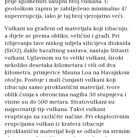
prije spomenuti ukupni broj vulkana. U
geološkom zapisu je zabilježeno minimalno 47
supererupcija, iako je taj broj vjerojatno veći.
Vulkani su građeni od materijala koji izbacuju,
a dijele se prema obliku, veličini i građi. Pri
izlijevanju lave niskog udjela silicijeva dioksida
(SiO2), dakle bazaltnog sastava, nastaju štitasti
vulkani. Uglavnom su to veliki vulkani, široki
nekoliko desetaka kilometara i viši od dva
kilometra, primjerice Mauna Loa na Havajskom
otočju. Postoje i mali čunjasti vulkani koji
izbacuju samo piroklastični materijal, tvore
oblik čunja s obroncima nagiba 30 stupnjeva i
visine su do 500 metara. Stratovulkani su
najpoznatiji tip vulkana. Takvi vulkani
eruptiraju na različite načine. Pri eksplozivnim
erupcijama vulkan iz kratera izbacuje
piroklastični materijal koji se odlaže na strmim