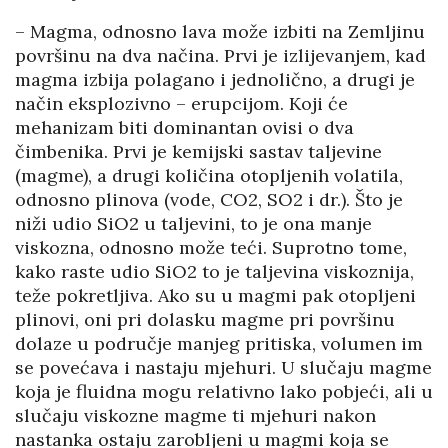
– Magma, odnosno lava može izbiti na Zemljinu
površinu na dva načina. Prvi je izlijevanjem, kad
magma izbija polagano i jednolično, a drugi je
način eksplozivno – erupcijom. Koji će
mehanizam biti dominantan ovisi o dva
čimbenika. Prvi je kemijski sastav taljevine
(magme), a drugi količina otopljenih volatila,
odnosno plinova (vode, CO2, SO2 i dr.). Što je
niži udio SiO2 u taljevini, to je ona manje
viskozna, odnosno može teći. Suprotno tome,
kako raste udio SiO2 to je taljevina viskoznija,
teže pokretljiva. Ako su u magmi pak otopljeni
plinovi, oni pri dolasku magme pri površinu
dolaze u područje manjeg pritiska, volumen im
se povećava i nastaju mjehuri. U slučaju magme
koja je fluidna mogu relativno lako pobjeći, ali u
slučaju viskozne magme ti mjehuri nakon
nastanka ostaju zarobljeni u magmi koja se