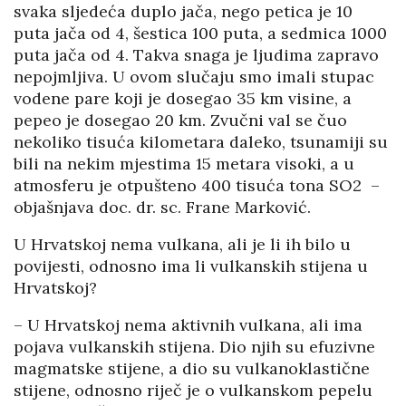
svaka sljedeća duplo jača, nego petica je 10
puta jača od 4, šestica 100 puta, a sedmica 1000
puta jača od 4. Takva snaga je ljudima zapravo
nepojmljiva. U ovom slučaju smo imali stupac
vodene pare koji je dosegao 35 km visine, a
pepeo je dosegao 20 km. Zvučni val se čuo
nekoliko tisuća kilometara daleko, tsunamiji su
bili na nekim mjestima 15 metara visoki, a u
atmosferu je otpušteno 400 tisuća tona SO2
–
objašnjava doc. dr. sc. Frane Marković.
U Hrvatskoj nema vulkana, ali je li ih bilo u
povijesti, odnosno ima li vulkanskih stijena u
Hrvatskoj?
– U Hrvatskoj nema aktivnih vulkana, ali ima
pojava vulkanskih stijena. Dio njih su efuzivne
magmatske stijene, a dio su vulkanoklastične
stijene, odnosno riječ je o vulkanskom pepelu