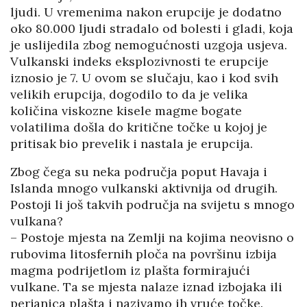
ljudi. U vremenima nakon erupcije je dodatno
oko 80.000 ljudi stradalo od bolesti i gladi, koja
je uslijedila zbog nemogućnosti uzgoja usjeva.
Vulkanski indeks eksplozivnosti te erupcije
iznosio je 7. U ovom se slučaju, kao i kod svih
velikih erupcija, dogodilo to da je velika
količina viskozne kisele magme bogate
volatilima došla do kritične točke u kojoj je
pritisak bio prevelik i nastala je erupcija.
Zbog čega su neka područja poput Havaja i
Islanda mnogo vulkanski aktivnija od drugih.
Postoji li još takvih područja na svijetu s mnogo
vulkana?
– Postoje mjesta na Zemlji na kojima neovisno o
rubovima litosfernih ploča na površinu izbija
magma podrijetlom iz plašta formirajući
vulkane. Ta se mjesta nalaze iznad izbojaka ili
perjanica plašta i nazivamo ih vruće točke.