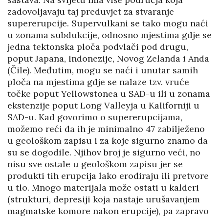
zadovoljavaju taj preduvjet za stvaranje
supererupcije. Supervulkani se tako mogu naći
u zonama subdukcije, odnosno mjestima gdje se
jedna tektonska ploča podvlači pod drugu,
poput Japana, Indonezije, Novog Zelanda i Anda
(Čile). Međutim, mogu se naći i unutar samih
ploča na mjestima gdje se nalaze tzv. vruće
točke poput Yellowstonea u SAD-u ili u zonama
ekstenzije poput Long Valleyja u Kaliforniji u
SAD-u. Kad govorimo o supererupcijama,
možemo reći da ih je minimalno 47 zabilježeno
u geološkom zapisu i za koje sigurno znamo da
su se dogodile. Njihov broj je sigurno veći, no
nisu sve ostale u geološkom zapisu jer se
produkti tih erupcija lako erodiraju ili pretvore
u tlo. Mnogo materijala može ostati u kalderi
(strukturi, depresiji koja nastaje urušavanjem
magmatske komore nakon erupcije), pa zapravo