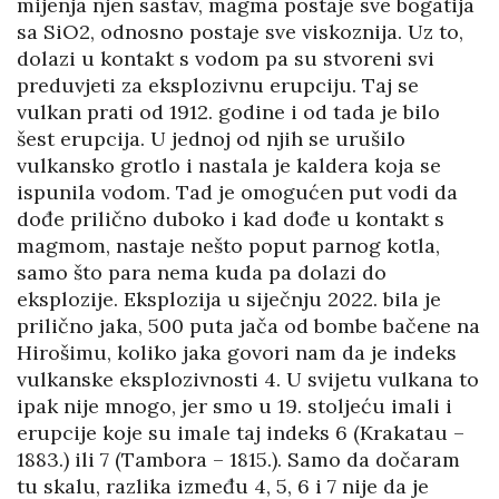
mijenja njen sastav, magma postaje sve bogatija
sa SiO2, odnosno postaje sve viskoznija. Uz to,
dolazi u kontakt s vodom pa su stvoreni svi
preduvjeti za eksplozivnu erupciju. Taj se
vulkan prati od 1912. godine i od tada je bilo
šest erupcija. U jednoj od njih se urušilo
vulkansko grotlo i nastala je kaldera koja se
ispunila vodom. Tad je omogućen put vodi da
dođe prilično duboko i kad dođe u kontakt s
magmom, nastaje nešto poput parnog kotla,
samo što para nema kuda pa dolazi do
eksplozije. Eksplozija u siječnju 2022. bila je
prilično jaka, 500 puta jača od bombe bačene na
Hirošimu, koliko jaka govori nam da je indeks
vulkanske eksplozivnosti 4. U svijetu vulkana to
ipak nije mnogo, jer smo u 19. stoljeću imali i
erupcije koje su imale taj indeks 6 (Krakatau –
1883.) ili 7 (Tambora – 1815.). Samo da dočaram
tu skalu, razlika između 4, 5, 6 i 7 nije da je