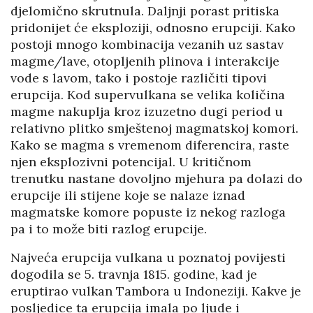
djelomično skrutnula. Daljnji porast pritiska
pridonijet će eksploziji, odnosno erupciji. Kako
postoji mnogo kombinacija vezanih uz sastav
magme/lave, otopljenih plinova i interakcije
vode s lavom, tako i postoje različiti tipovi
erupcija. Kod supervulkana se velika količina
magme nakuplja kroz izuzetno dugi period u
relativno plitko smještenoj magmatskoj komori.
Kako se magma s vremenom diferencira, raste
njen eksplozivni potencijal. U kritičnom
trenutku nastane dovoljno mjehura pa dolazi do
erupcije ili stijene koje se nalaze iznad
magmatske komore popuste iz nekog razloga
pa i to može biti razlog erupcije.
Najveća erupcija vulkana u poznatoj povijesti
dogodila se 5. travnja 1815. godine, kad je
eruptirao vulkan Tambora u Indoneziji. Kakve je
posljedice ta erupcija imala po ljude i