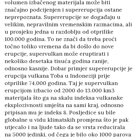
volumen izbačenog materijala može biti
značajno podcijenjen i supererupcija ostane
neprepoznata. Supererupcije se događaju u
velikim, nepravilnim vremenskim razmacima, ali
u prosjeku jedna u razdoblju od otprilike
100.000 godina. To ne znači da treba proći
točno toliko vremena da bi došlo do nove
erupcije, supervulkan može eruptirati i
nekoliko desetaka tisuća godina ranije,
odnosno kasnije. Dobar primjer supererupcije je
erupcija vulkana Toba u Indoneziji prije
otprilike 74.000 godina. Taj je supervulkan
erupcijom izbacio od 2000 do 13.000 km3
materijala što ga na skalu indeksa vulkanske
eksplozivnosti smješta na sami kraj, odnosno
pripisan mu je indeks 8. Posljedice su bile
globalne u vidu klimatskih promjena što je pak
utjecalo i na ljude tako da se vrsta reducirala
na 5000 jedinki, od čega je bilo oko 1000 parova