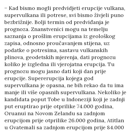
− Kad bismo mogli predvidjeti erupcije vulkana,
supervulkana ili potrese, svi bismo živjeli puno
bezbrižnije. Bolji termin od predviđanja je
prognoza. Znanstvenici mogu na temelju
saznanja o prošlim erupcijama iz geološkog
zapisa, odnosno proučavanjem stijena, uz
podatke o potresima, sastavu vulkanskih
plinova, geodetskih mjerenja, dati prognozu
koliko je izgledna ili vjerojatna erupcija. Tu
prognozu mogu jasno dati koji dan prije
erupcije. Supererupcija kojega god
supervulkana je opasna, ne bih rekao da tu ima
manje ili više opasnih supervulkana. Nekoliko je
kandidata poput Tobe u Indoneziji koji je zadnji
put eruptirao prije otprilike 74.000 godina,
Oruanui na Novom Zelandu sa zadnjom
erupcijom prije otprilike 26.000 godina, Atitlan
u Gvatemali sa zadnjom erupcijom prije 84.000