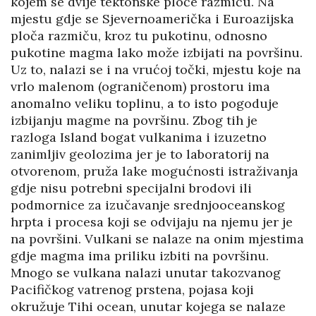
kojem se dvije tektonske ploče razmiču. Na
mjestu gdje se Sjevernoamerička i Euroazijska
ploča razmiču, kroz tu pukotinu, odnosno
pukotine magma lako može izbijati na površinu.
Uz to, nalazi se i na vrućoj točki, mjestu koje na
vrlo malenom (ograničenom) prostoru ima
anomalno veliku toplinu, a to isto pogoduje
izbijanju magme na površinu. Zbog tih je
razloga Island bogat vulkanima i izuzetno
zanimljiv geolozima jer je to laboratorij na
otvorenom, pruža lake mogućnosti istraživanja
gdje nisu potrebni specijalni brodovi ili
podmornice za izučavanje srednjooceanskog
hrpta i procesa koji se odvijaju na njemu jer je
na površini. Vulkani se nalaze na onim mjestima
gdje magma ima priliku izbiti na površinu.
Mnogo se vulkana nalazi unutar takozvanog
Pacifičkog vatrenog prstena, pojasa koji
okružuje Tihi ocean, unutar kojega se nalaze