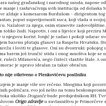
dara našeg građanskog i narodnog usuda, napose o
 Ne manje i rashrvaćivnja svih institucija od dolaska 
lave aždaje s komesarom Burdušom – dirigentom tog o
jantan, poput superijornosti suca, koji vlada u svojoj
u. Nažalost za njega, osim stanovite zadovoljištine,
 toliko žudi. Naprotiv, i oni s lijevice koji preziru 
e u njegovu korist. Jonjić je zadao i pokoji udarac 
jem bazenu plutaju glasovi za Raspetu Hrvatsku. Sto
mrežu i loviti te glasove. Oni su dvostruki: pokojeg 
ma barem još trunčić stida i onog mnoštva koje se n
r, rušeći Milanovića, nego čisteći vlastite štale. A o
imorac je upravo idealan za takav obračun.
što nije otkriveno o Plenkovićevu posilniku
kojem je manje više sve rečeno. Mnogima koji pozor
dnih političara, evo još nešto na temu beskomprom
stoka ukoliko
Draganče
bude predsjednikom RH. Tvr
aslovom
Origo zdravlje
u suvlasništvu je Primorčeve