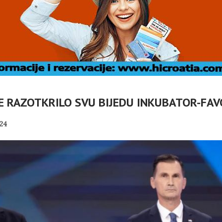
E RAZOTKRILO SVU BIJEDU INKUBATOR-FAV
24
DOC: TKO
Č
VLASNICI
U OMIŠLJU OTVORENA
ABELLA U
IZLOŽBA MARGERITE
I
I?
RAKIĆ
PANOPTICUM
02/08/2026
30/07/2026
NI TURIZAM
HRVATSKA MEĐU