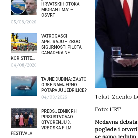
HRVATSKIH OTOKA
REPUB
MIGRANTIMA″ –
02/08
OSVRT
05/08/2026
SUBOT
KRAS
VATROGASCI
DEMO
APELIRAJU – ZBOG
VRIJE
?
SIGURNOSTI PILOTA
PLURALIZMA –…
CANADERA NE
01/08/2026
KORISTITE…
04/08/2026
HRVAT
POD 
TAJNE DUBINA: ZAŠTO
SRPSK
ORKE NAMJERNO
01/08
POTAPAJU JEDRILICE?
Tekst: Zdenko L
04/08/2026
MIROV
STUPA
Foto: HRT
PREDSJEDNIK RH
NEISP
PRISUSTVOVAO
31/07
Nedavna debata 
OTVORENJU 3.
VRBOSKA FILM
poglede i otvor
FESTIVALA
se samo jednim o