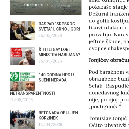
PANOPTICUM
PANOPTICUM
pokazaše stanje 
27/05/2026
Dežurni franken
do golih kostiju,
RASPAD “SRPSKOG
GALER
likovi utakani u
SVETA” U CRNOJ GORI
AGITP
provaliju. Narav
25/05/2026
04/03
jeftine škude, n
dvojice shakespe
ŠTITI LI GAY LOBI
NEZNA
G
MINISTRA HABIJANA?
SLUŽB
Jonjićev obraču
25/05/2026
16/02
Pod baražnom va
140 GODINA HPD U
ČIJE 
obrambene bunke
SJENI NERADA I
ZLATN
Selak- Raspudić
ITALIJ
12/02
donedavnog kućn
NETRANSPARENTNOSTI
nije, po njoj, p
11/05/2026
TUĐM
„postignuća“.
OSTAV
BETONARA OBULJEN
AIRBU
Tomislav Jonjić 
KORŽINEK
RAFAL
14/04/2026
Očito uhvativši 
17/01/2026