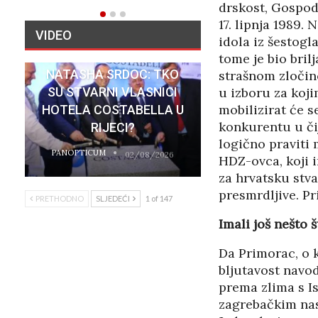
drskost, Gospo
17. lipnja 1989.
VIDEO
idola iz šestog
tome je bio bril
NATASHA SRDOC: TKO
strašnom zločinc
SU STVARNI VLASNICI
u izboru za kojim
mobilizirat će s
HOTELA COSTABELLA U
konkurentu u či
RIJECI?
logično praviti 
PANOPTICUM
02/08/2026
HDZ-ovca, koji i
za hrvatsku stva
presmrdljive. Pr
PRETHODNO
SLJEDEĆI
1 of 147
Imali još nešto 
Da Primorac, o 
bljutavost navo
prema zlima s I
zagrebačkim n