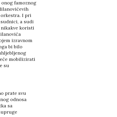
d onog famoznog
Milanovićevih
rkestra. I pri
 sudnici, a sudi
 nikakve koristi
Milanovića
svojem izravnom
ga bi bilo
uhljebljenog
eće mobilizirati
ne su
no prate svu
isnog odnosa
tka sa
 supruge