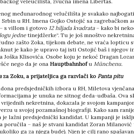
bačkog veleučilišta, zvučna imena Libertas.
enog međunarodnog velučilišta je svakako najbogatij
 Srbin u RH. Imena Gojko Ostojić sa zagrebačkom 
 s villom i gotovo
12 hiljada kvadrata
– kako bi nek
ogu jedne
tinejdžerke“. Tu je još mnoštvo nekretnina,
 čudno zašto Zoka, tijekom debate, ne vraća lopticu
knut je kako je upravo taj isti Ostojić baš i njegov 
a Joška Klisovića. Osobe koju je nekoć Dragan Loza
ešće nego da je ona
Hauptbahnhof
u
Münchenu.
a
za Zoku, a prijateljica ga razvlači ko
Panta pitu
dona predsjedničkih izbora u RH, Miletova vjenčana
ormacijama je unuka ne sitnog deda-udbaša. Ova sk
 vrijednih nekretnina, dokazala je svojom kampanjo
erzu u svojoj pozamašnoj biografiji. Kako sam ranije
 je lažni predsjednički kandidat. U kampanji je isklj
a poručila – naš je stvani kandidat Zoran Milanović
oliko ga za njega bude). Njen je cilj rano spašavan