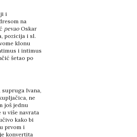
i i
adresom na
oć
pevao
Oskar
 pozicija i sl.
 svome klonu
intimus i intimus
nčić šetao po
 supruga Ivana,
upljačica, ne
m još jednu
 u više navrata
učivo kako bi
 u prvom i
je konvertita