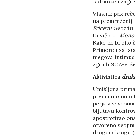
Jadranke i zagre
Vlasnik pak reč
najpremreženiji
Fricevu
Gvozdu –
Davičo u „
Monol
Kako ne bi bilo
Primorcu za ista
njegova intimus
zgradi SOA-e, ž
Aktivistica
druk
Umišljena prima
prema mojim inf
perja već veoma
bljutavu kontrov
apostrofirao ona
otvoreno svojim
drugom krugu (uk