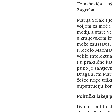
Tomaševića i još
Zagreba.
Marija Selak, i 
voljom za moć i 
medij, a stare 
s kraljevskom k
može zaustaviti 
Niccolo Machiavel
veliki intelektu
i u praktične ka
puno je zahtjevn
Draga si mi Maro
žešće nego teški
supstituciju kon
Politički lakeji 
Dvojica političk