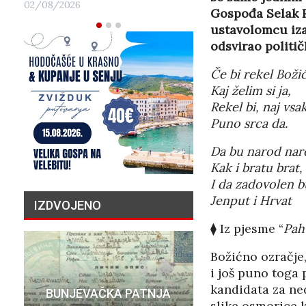
02/08/2026
Gospođa Selak R
ustavolomcu iza
odsvirao politi
Č
e bi rekel Bo
ž
i
Kaj
ž
elim si ja,
Rekel bi, naj vs
Puno srca da.
Da bu narod na
Kak i bratu brat,
I da zadovolen b
Jenput i Hrvat
IZDVOJENO
⧫ Iz pjesme “
Pah
Božićno ozračje,
i još puno toga
PRIČA O N
kandidata za ned
BUNJEVAČKA PATNJA
MILIJU
slike osmorice 