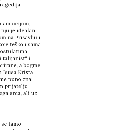
tragedija
om ambicijom,
nju je idealan
om na Prisavlju i
oje teško i sama
postulatima
talijanist“ i
larirane, a bogme
m Isusa Krista
tome puno zna!
m prijatelju
ga srca, ali uz
u se tamo