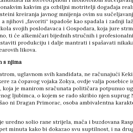
PANOPTICUM
onakvim kakvim ga ozbiljni motritelji događaja real
03/04/2026
12/01/2026
steini kreiranja javnog mnijenja ovim su sučeljavan
 a njihovi „favoriti“ ispadoše kao spadala i zadnji la
IJA FORUM ILI
AKADEMSKE VEZE:
 kola svojih poslodavaca i Gospodara, koja jure str
ROP GALERIJA
ULOGA KINE U
no, ti će alkemičari bijednih stručnih i profesionalni
HRVATSKOJ
/2026
07/01/2026
astaviti produkciju i dalje mantrati i spašavati nikak
arovih likova.
NJE FIZIKE U
KORIJENI HRVATSKOG
I POLITIKE
NACIONALIZMA
n s njima
/2026
29/12/2025
trom, uglavnom svih kandidata, ne računajući Keki
SU OGROMNE
re za ćopavog vojaka Zokya, ovdje valja posebice i
ZNANOST U SLUŽBI
E REZERVE U
FESTIVALA ISTINE
, koja je manirom sračunata političara potpunuo ug
I?
22/12/2025
/2026
og ljubimca, o kojem se rado skribio njen suprug N
NETR
rošao ni Dragan Primorac, osoba ambivalentna karakte
11/05
ANOVA
POKLONICI BRANKA
ŠTINA: NAKON
MAMULE U MARŠU
SA STIGLI
PROTIV HR
je uredno solio rane strijela, mača i buzdovana Ras
I
08/12/2025
pet minuta kako bi dokazao svu suptilnost, i na drug