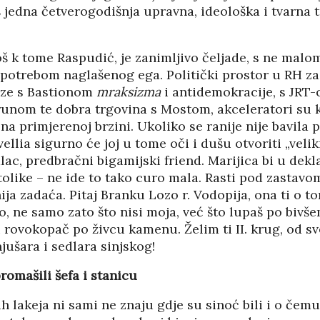
 jedna četverogodišnja upravna, ideološka i tvarna 
još k tome Raspudić, je zanimljivo čeljade, s ne mal
potrebom naglašenog ega. Politički prostor u RH za 
veze s Bastionom
mraksizma
i antidemokracije, s JRT-
runom te dobra trgovina s Mostom, akceleratori su k
na primjerenoj brzini. Ukoliko se ranije nije bavila 
lia sigurno će joj u tome oči i dušu otvoriti „veliki 
alac, predbračni bigamijski friend. Marijica bi u dek
tolike – ne ide to tako curo mala. Rasti pod zastavo
ija zadaća. Pitaj Branku Lozo r. Vodopija, ona ti o 
, ne samo zato što nisi moja, već što lupaš po bivše
 rovokopač po živcu kamenu. Želim ti II. krug, od sve
jušara i sedlara sinjskog!
promašili šefa i stanicu
ih lakeja ni sami ne znaju gdje su sinoć bili i o čem