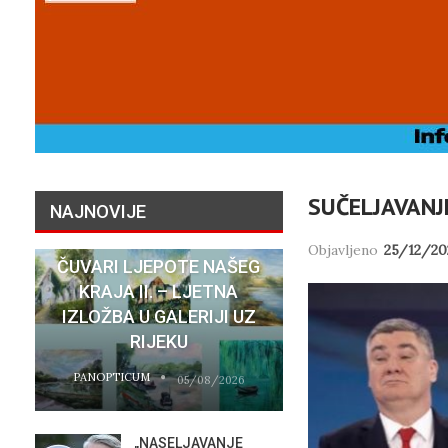
SUČELJAVANJ
NAJNOVIJE
Objavljeno
25/12/20
ČUVARI LJEPOTE NAŠEG
NATASHA SR
KRAJA II. – LJETNA
SU STVARNI 
IZLOŽBA U GALERIJI UZ
HOTELA COST
RIJEKU
RIJEC
PANOPTICUM
PANOPTICUM
05/08/2026
„NASELJAVANJE
MOBIL