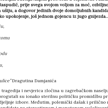
02/08
27/07/2026
aspudić, prije svega svojom voljom za moć, ozbiljn
 ušiju, a dogovor jedinih dvoje domoljubnih kandida
čko upokojenje, još jednom gojencu iz jugo gnijezda
ć
u,
akomu
rodu
u,
ulice”
Dragutina Damjanića
 tragedija i nevjerica zločina u zagrebačkom naselj
HRVATI U VOJVODINI
 progutali su ionako sterilnu političku promidžbu p
ESTALIM
OSUĐENI NA
jeljnje izbore. Međutim, polemički dašak i prilično 
NIMA
ASIMILACIJU
kandidata na stereotipnom i monotonom sučeljavanj