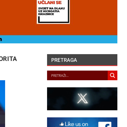
ORITA
PRETRAGA
UVARI LJEPOTE NAŠEG
KRAJA II. – LJETNA
ZLOŽBA U GALERIJI UZ
RIJEKU
PANOPTICUM
05/08/2026
„NASELJAVANJE