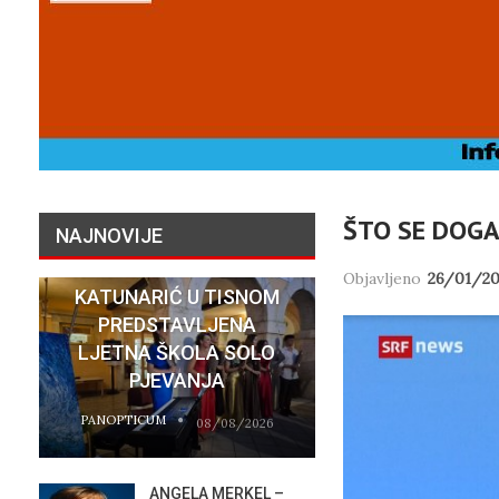
ŠTO SE DOGA
NAJNOVIJE
KONCERTOM U PALAČI
Objavljeno
26/01/20
KATUNARIĆ U TISNOM
PREDSTAVLJENA
„NASELJA
LJETNA ŠKOLA SOLO
HRVATSKIH
PJEVANJA
MIGRANTIMA″
PANOPTICUM
PANOPTICUM
08/08/2026
ANGELA MERKEL –
VATR