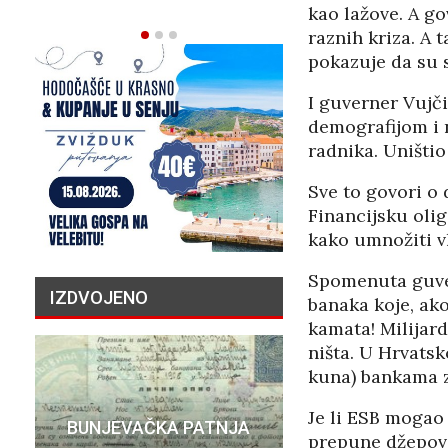
02/08/2026
kao lažove. A go
raznih kriza. A
pokazuje da su s
I guverner Vujč
demografijom i n
radnika. Uništio
Sve to govori o
Financijsku olig
kako umnožiti vl
Spomenuta guver
IZDVOJENO
banaka koje, ak
kamata! Milijar
ništa. U Hrvatsk
kuna) bankama za
PRIČA O N
Je li ESB mogao
BUNJEVAČKA PATNJA
MILIJU
prepune džepove