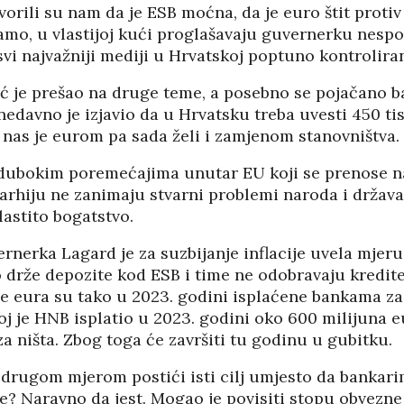
vorili su nam da je ESB moćna, da je euro štit protiv i
 tamo, u vlastijoj kući proglašavaju guvernerku nes
vi najvažniji mediji u Hrvatskoj poptuno kontroliran
ić je prešao na druge teme, a posebno se pojačano b
edavno je izjavio da u Hrvatsku treba uvesti 450 ti
 nas je eurom pa sada želi i zamjenom stanovništva.
 dubokim poremećajima unutar EU koji se prenose n
arhiju ne zanimaju stvarni problemi naroda i država
astito bogatstvo.
nerka Lagard je za suzbijanje inflacije uvela mjeru
o drže depozite kod ESB i time ne odobravaju kredit
de eura su tako u 2023. godini isplaćene bankama za
oj je HNB isplatio u 2023. godini oko 600 milijuna eu
 ništa. Zbog toga će završiti tu godinu u gubitku.
HRVATI U VOJVODINI
ESTALIM
OSUĐENI NA
 drugom mjerom postići isti cilj umjesto da bankari
NIMA
ASIMILACIJU
? Naravno da jest. Mogao je povisiti stopu obvezne