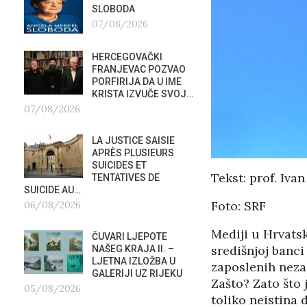
SLOBODA
APELI
SIGUR
07/08/2026
CANA
KORISTITE…
HERCEGOVAČKI
04/08/2026
FRANJEVAC POZVAO
PORFIRIJA DA U IME
TAJNE
KRISTA IZVUČE SVOJ…
ORKE
07/08/2026
POTAP
04/0
LA JUSTICE SAISIE
APRÈS PLUSIEURS
G
PREDS
SUICIDES ET
Tekst: prof. Iva
PRIS
TENTATIVES DE
OTVOR
SUICIDE AU…
VRBOS
Foto: SRF
06/08/2026
FESTIVALA
02/08/2026
Mediji u Hrvats
A
ČUVARI LJEPOTE
središnjoj banci
NAŠEG KRAJA II. –
NATAS
LJETNA IZLOŽBA U
zaposlenih neza
SU ST
GALERIJI UZ RIJEKU
Zašto? Zato što
HOTEL
05/08/2026
U RIJ
toliko neistina 