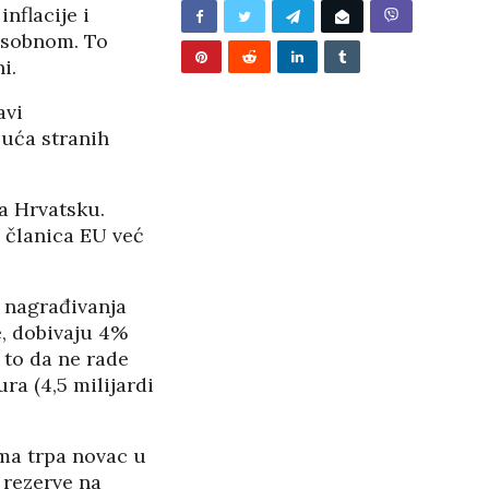
nflacije i
posobnom. To
i.
avi
suća stranih
a Hrvatsku.
 članica EU već
 nagrađivanja
e, dobivaju 4%
 to da ne rade
ra (4,5 milijardi
ma trpa novac u
BUNJEVAČKA PATNJA
 rezerve na