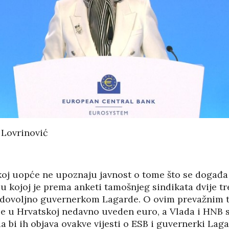
RAJU – ZBOG
KRASI MANJAK
NOSTI PILOTA
DEMOKRATSKIH
DERA NE
VRIJEDNOSTI I
PLURALIZMA –…
01/08/2026
 DUBINA: ZAŠTO
HRVATSKA POVIJEST
 NAMJERNO
POD KONTROLOM
07/08
AJU JEDRILICE?
SRPSKE POLITIKE
8/2026
01/08/2026
JEDNIK RH
MIROVINE IZ DRUGOG
n Lovrinović
USTVOVAO
STUPA SU
ENJU 3.
NEISPLATIVE?
SUICI
KA FILM
31/07/2026
06/08
koj uopće ne upoznaju javnost o tome što se događa
U OMIŠLJU OTVORENA
IZLOŽBA MARGERITE
 u kojoj je prema anketi tamošnjeg sindikata dvije tr
HA SRDOC: TKO
RAKIĆ
dovoljno guvernerkom Lagarde. O ovim prevažnim t
VARNI VLASNICI
30/07/2026
 je u Hrvatskoj nedavno uveden euro, a Vlada i HNB 
A COSTABELLA
05/08
ECI?
da bi ih objava ovakve vijesti o ESB i guvernerki Lag