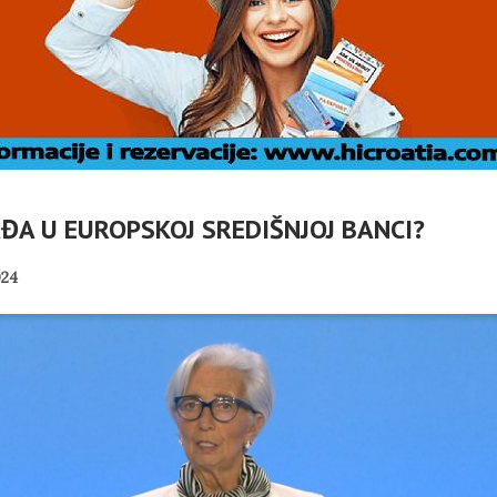
ĐA U EUROPSKOJ SREDIŠNJOJ BANCI?
K
24
K
VANJE
 OTOKA
MOBILNI TURIZAM
 – OSVRT
REPUBLIKE HRVATSKE
PANOPTICUM
05/08/2026
02/08/2026
OGASCI
SUBOTIČKU KASTU