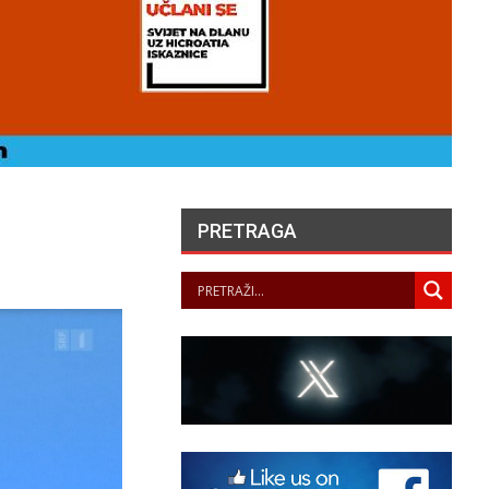
PRETRAGA
ONCERTOM U PALAČI
ATUNARIĆ U TISNOM
PREDSTAVLJENA
LJETNA ŠKOLA SOLO
PJEVANJA
PANOPTICUM
08/08/2026
ANGELA MERKEL –