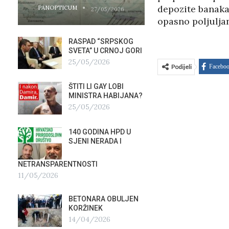
depozite banaka i
PANOPTICUM
PANOPTICUM
27/05/2026
opasno poljuljan
RASPAD “SRPSKOG
GALER
SVETA” U CRNOJ GORI
AGITP
25/05/2026
04/03
Podijeli
Facebo
ŠTITI LI GAY LOBI
NEZNA
G
MINISTRA HABIJANA?
SLUŽB
25/05/2026
16/02
140 GODINA HPD U
ČIJE 
SJENI NERADA I
ZLATN
ITALIJ
12/02
NETRANSPARENTNOSTI
11/05/2026
TUĐM
OSTAV
BETONARA OBULJEN
AIRBU
KORŽINEK
RAFAL
14/04/2026
17/01/2026