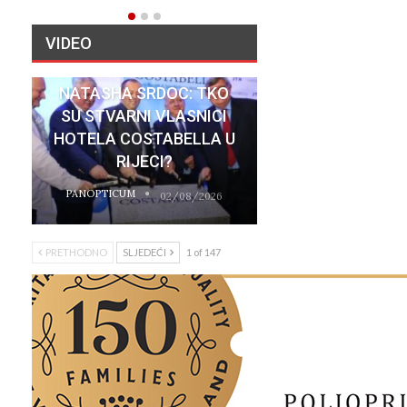
VIDEO
NATASHA SRDOC: TKO
SU STVARNI VLASNICI
HOTELA COSTABELLA U
RIJECI?
PANOPTICUM
02/08/2026
PRETHODNO
SLJEDEĆI
1 of 147