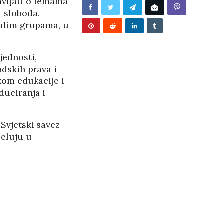
avljati o temama
/2026
i sloboda.
malim grupama, u
jednosti,
udskih prava i
tkom edukacije i
uciranja i
Svjetski savez
jeluju u
BUNJEVAČKA PATNJA