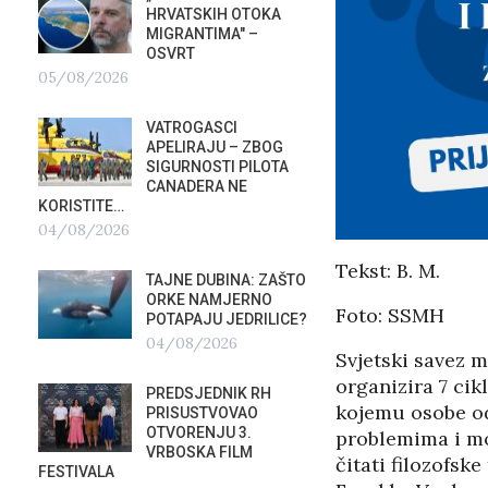
HRVATSKIH OTOKA
REPUB
MIGRANTIMA″ –
02/08
OSVRT
05/08/2026
SUBOT
KRAS
VATROGASCI
DEMO
APELIRAJU – ZBOG
VRIJE
?
SIGURNOSTI PILOTA
PLURALIZMA –…
CANADERA NE
01/08/2026
KORISTITE…
04/08/2026
HRVAT
POD 
Tekst: B. M.
TAJNE DUBINA: ZAŠTO
SRPSK
ORKE NAMJERNO
01/08
Foto: SSMH
POTAPAJU JEDRILICE?
04/08/2026
Svjetski savez 
MIROV
STUPA
organizira 7 cik
PREDSJEDNIK RH
NEISP
kojemu osobe od
PRISUSTVOVAO
31/07
OTVORENJU 3.
problemima i mo
VRBOSKA FILM
čitati filozofsk
FESTIVALA