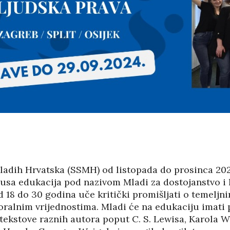
LIKE HRVATSKE
VODEĆIM ZEMLJAMA
EU PO KUPNJI E-
/2026
KNJIGA I
AUDIOKNJIGA
05/08
IČKU KASTU
29/07/2026
I MANJAK
KRATSKIH
TKO JE KANDIDAT ZA
DNOSTI I
PREDSJEDNIKA HOO?
29/07/2026
KORIS
04/08
SKA POVIJEST
PETRINJA BOGATIJA
KONTROLOM
ZA OSAM
E POLITIKE
NOVOIZGRAĐENIH
STAMBENIH
/2026
OBJEKATA SA 152…
28/07/2026
mladih Hrvatska (SSMH) od listopada do prosinca 20
INE IZ DRUGOG
 SU
lusa edukacija pod nazivom Mladi za dostojanstvo i 
LATIVE?
DSHV IZMEĐU
 18 do 30 godina uče kritički promišljati o temeljn
POLITIČKOG
/2026
ralnim vrijednostima. Mladi će na edukaciju imati p
PRIJEPORA – PISMO
PREDSJEDNIKA MO
e tekstove raznih autora poput C. S. Lewisa, Karola W
FESTI
DSHV…