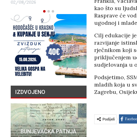
Frankla, Vaclav
02/08/2026
kao što su ljuds
Rasprave će vod
ugodnoj i mlade
Cilj edukacije j
razvijanje isti
rječnikom koji s
priključenjem u
sudjelovanja u o
Podsjetimo, SSM
mladih koja u sv
Zagrebu, Osijeku
IZDVOJENO
Podijeli
Facebo
PRIČA O N
BUNJEVAČKA PATNJA
MILIJU