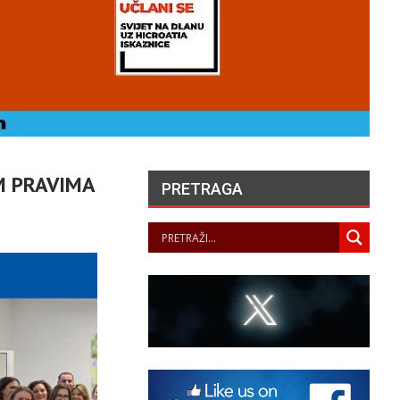
M PRAVIMA
PRETRAGA
UVARI LJEPOTE NAŠEG
KRAJA II. – LJETNA
ZLOŽBA U GALERIJI UZ
RIJEKU
PANOPTICUM
05/08/2026
„NASELJAVANJE