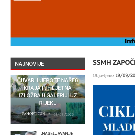
SSMH ZAPOČI
NAJNOVIJE
Objavljeno
19/09/20
ČUVARI LJEPOTE NAŠEG
NATASHA SR
KRAJA II. – LJETNA
SU STVARNI 
IZLOŽBA U GALERIJI UZ
HOTELA COST
RIJEKU
RIJEC
PANOPTICUM
PANOPTICUM
05/08/2026
„NASELJAVANJE
MOBIL