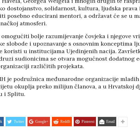
a Havela, Georgea Weigela i mnogih drugih te raspr
02/08
27/07/2026
ko dostojanstvo, solidarnost, kultura, ljudska prava 
iti posebno educirani mentori, a održavat će se u 
načkoj atmosferi.
e omogućiti bolje razumijevanje čovjeka i njegove vri
nske slobode i upoznavanje s osnovnim konceptima lj
e koristi u institucijama Ujedinjenih nacija. Završe
druzi sudionicima se otvara mogućnost dodatnog ed
rganizaciji različitih projekata.
H je podružnica međunarodne organizacije mladih 
ijetu okuplja preko milijun članova, a u Hrvatskoj d
 i Splitu.
HRVATI U VOJVODINI
ok
Twitter
Google+
ReddIt
Pinterest
Email
ESTALIM
OSUĐENI NA
NIMA
ASIMILACIJU