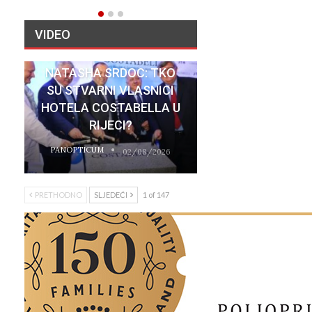
VIDEO
NATASHA SRDOC: TKO
SU STVARNI VLASNICI
HOTELA COSTABELLA U
RIJECI?
PANOPTICUM
02/08/2026
PRETHODNO
SLJEDEĆI
1 of 147