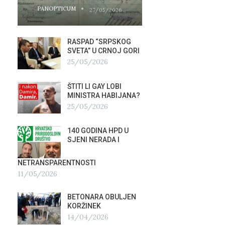
PANOPTICUM
PANOPTICUM
27/05/2026
RASPAD “SRPSKOG
GALER
SVETA” U CRNOJ GORI
AGITP
25/05/2026
04/03
ŠTITI LI GAY LOBI
NEZNA
G
MINISTRA HABIJANA?
SLUŽB
25/05/2026
16/02
140 GODINA HPD U
ČIJE 
SJENI NERADA I
ZLATN
ITALIJ
12/02
NETRANSPARENTNOSTI
11/05/2026
TUĐM
OSTAV
BETONARA OBULJEN
AIRBU
KORŽINEK
RAFAL
14/04/2026
17/01/2026