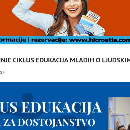
NJE CIKLUS EDUKACIJA MLADIH O LJUDSKI
24
DOC: TKO
Č
VLASNICI
U OMIŠLJU OTVORENA
ABELLA U
IZLOŽBA MARGERITE
I
I?
RAKIĆ
PANOPTICUM
02/08/2026
30/07/2026
NI TURIZAM
HRVATSKA MEĐU