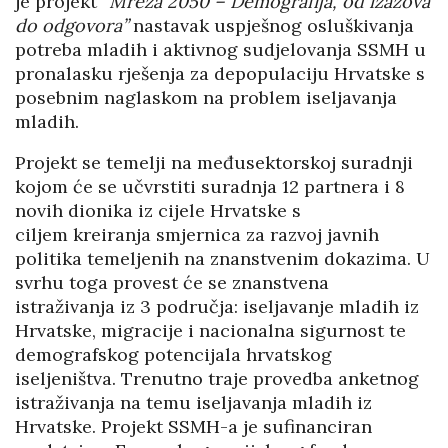
je projekt “
Mreža 2050 – Demografija, od izazova
do odgovora”
nastavak uspješnog osluškivanja
potreba mladih i aktivnog sudjelovanja SSMH u
pronalasku rješenja za depopulaciju Hrvatske s
posebnim naglaskom na problem iseljavanja
mladih.
Projekt se temelji na međusektorskoj suradnji
kojom će se učvrstiti suradnja 12 partnera i 8
novih dionika iz cijele Hrvatske s
ciljem kreiranja smjernica za razvoj javnih
politika temeljenih na znanstvenim dokazima. U
svrhu toga provest će se znanstvena
istraživanja iz 3 područja: iseljavanje mladih iz
Hrvatske, migracije i nacionalna sigurnost te
demografskog potencijala hrvatskog
iseljeništva. Trenutno traje provedba anketnog
istraživanja na temu iseljavanja mladih iz
Hrvatske. Projekt SSMH-a je sufinanciran