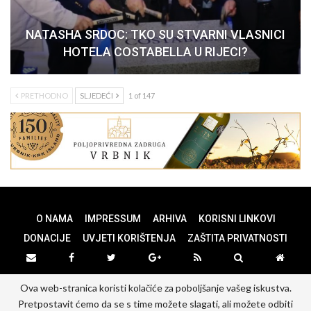
NATASHA SRDOC: TKO SU STVARNI VLASNICI
HOTELA COSTABELLA U RIJECI?
PRETHODNO
SLJEDEĆI
1 of 147
O NAMA
IMPRESSUM
ARHIVA
KORISNI LINKOVI
DONACIJE
UVJETI KORIŠTENJA
ZAŠTITA PRIVATNOSTI
Ova web-stranica koristi kolačiće za poboljšanje vašeg iskustva.
© 2026 - PANOPTICUM. All Rights Reserved.
Pretpostavit ćemo da se s time možete slagati, ali možete odbiti