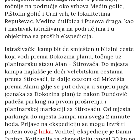
točnije na područje oko vrhova Medin golić,
Pištolin golić i Crni vrh, te lokalitetima
Repuševac, Medina dulibica i Pusova draga, kao
i nastavak istraživanja na područjima i u
objektima sa prošlih ekspedicija.
Istraživački kamp bit će smješten u blizini ceste
koja vodi prema Dokozina planu, točnije uz
planinarsku stazu Alan – Štirovača. Do mjesta
kampa najlakše je doći Velebitskim cestama
prema Štirovači, te dalje cestom od Mrkvišta
prema Alanu gdje se put odvaja u smjeru juga
(oznaka za Dokozina plan) te nakon Dundović
padeža parking na prvom proširenju i
planinarskoj markaciji za Štirovaču. Od mjesta
parkinga do mjesta kampa ima svega 2 minute
hoda. Prijave na ekspediciju se mogu izvršiti
putem ovog
linka.
Voditelj ekspedicije je Damir
Janton. Kotizacija za ekspediciju iznosi 30 kn po