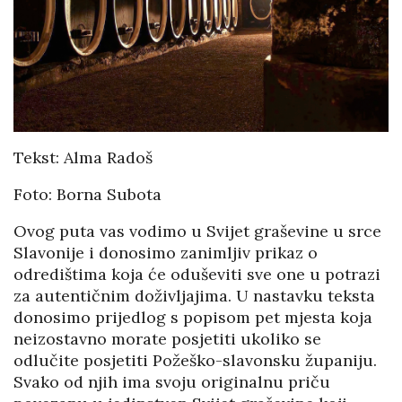
Tekst: Alma Radoš
Foto: Borna Subota
Ovog puta vas vodimo u Svijet graševine u srce
Slavonije i donosimo zanimljiv prikaz o
odredištima koja će oduševiti sve one u potrazi
za autentičnim doživljajima. U nastavku teksta
donosimo prijedlog s popisom pet mjesta koja
neizostavno morate posjetiti ukoliko se
odlučite posjetiti Požeško-slavonsku županiju.
Svako od njih ima svoju originalnu priču