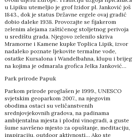
u Lipiku utemeljio je grof Izidor pl. Janković još
1843., dok je status Državne ergele ovaj gradić
dobio daleke 1938. Provozajte se fijakerom
zelenim alejama zaštićenog stoljetnog perivoja
u središtu grada. Njegovo zelenilo skriva
Mramorne i Kamene kupke Toplica Lipik, izvor
nadaleko poznate ljekovite termalne vode,
ostatke Kursalona i Wandelbahna, klupu i brijeg
na kojima je odmarala grofica Jelka Janković…
Park prirode Papuk
Parkom prirode proglašen je 1999., UNESCO
svjetskim geoparkom 2007., na njegovim
obodima ostaci su veličanstvenih
srednjovjekovnih gradova, na padinama
ambijentalna mjesta i plodni vinogradi, a guste
šume savršeno mjesto za opuštanje, meditaciju,
inspiraciju, outdoor aktivnosti… Ako ste