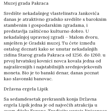
Muzej grada Pakraca
Središte nekadašnjeg vlastelinstva Jankovića
danas je atraktivno gradsko središte s baroknim
stambenim i gospodarskim zgradama, i
predstavlja zaštićeno kulturno dobro. U
nekadašnjoj upravnoj zgradi – Malom dvoru,
smješten je Gradski muzej. Tu ćete između
ostalog doznati kako se unutar nekadašnjih
zidina Starog grada Pakraca od 1256. do 1260. u
prvoj hrvatskoj kovnici novca kovala jedna od
najraširenijih i najstabilnijih srednjovjekovnih
moneta. Bio je to banski denar, danas poznat
kao slavonski banovac.
Državna ergela Lipik
Sa sedamdesetak prekrasnih konja Državna
ergela Lipik jedna je od najvećih atrakcija u
ovom dijelu Europe. Tradiciju uzgoja lipicanaca