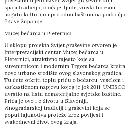
povezanu u jedinstven Svijet graševine koji
spaja tradiciju, običaje, ljude, vinski turizam,
bogatu kulturnu i prirodnu baštinu na području
čitave županije.
Muzej bećarca u Pleternici
U sklopu projekta Svijet graševine otvoren je
Interpretacijski centar Muzej bećarca u
Pleternici, atraktivno mjesto koje sa
suvenirnicom i modernim Trgom bećarca kreira
novo urbano središte ovog slavonskog gradića.
Tu ćete otkriti toplu priču o bećarcu, veselom i
sarkastičnom napjevu kojeg je još 2011. UNESCO
uvrstio na listu nematerijalne svjetske baštine.
Priča je ovo i o životu u Slavoniji,
vinogradarskoj tradiciji i graševini koja se
poput lajtmotiva proteže kroz povijest i
svakodnevni život ovog kraja.