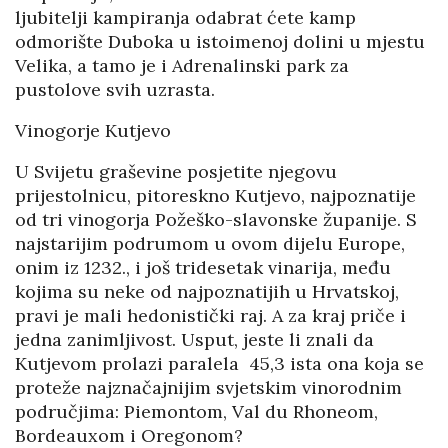
ljubitelji kampiranja odabrat ćete kamp
odmorište Duboka u istoimenoj dolini u mjestu
Velika, a tamo je i Adrenalinski park za
pustolove svih uzrasta.
Vinogorje Kutjevo
U Svijetu graševine posjetite njegovu
prijestolnicu, pitoreskno Kutjevo, najpoznatije
od tri vinogorja Požeško-slavonske županije. S
najstarijim podrumom u ovom dijelu Europe,
onim iz 1232., i još tridesetak vinarija, među
kojima su neke od najpoznatijih u Hrvatskoj,
pravi je mali hedonistički raj. A za kraj priče i
jedna zanimljivost. Usput, jeste li znali da
Kutjevom prolazi paralela 45,3 ista ona koja se
proteže najznačajnijim svjetskim vinorodnim
područjima: Piemontom, Val du Rhoneom,
Bordeauxom i Oregonom?