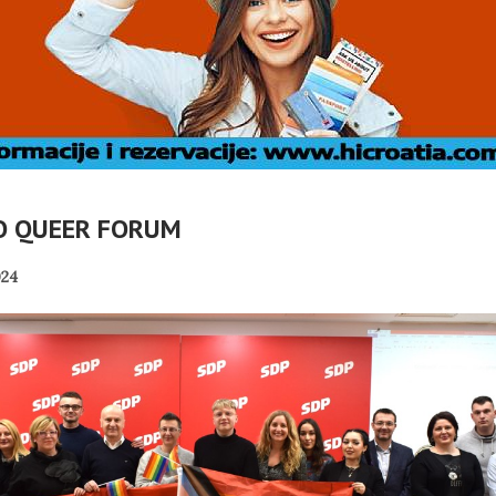
O QUEER FORUM
24
A: ZAŠTO
HRVATSKA POVIJEST
MJERNO
POD KONTROLOM
DRILICE?
SRPSKE POLITIKE
PANOPTICUM
04/08/2026
01/08/2026
JEDNIK RH
MIROVINE IZ DRUGOG