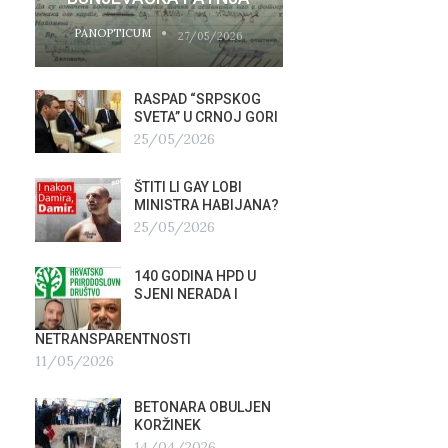
PANOPTICUM
PANOPTICUM
27/05/2026
RASPAD “SRPSKOG
GALER
SVETA” U CRNOJ GORI
AGITP
25/05/2026
04/03
ŠTITI LI GAY LOBI
NEZNA
G
MINISTRA HABIJANA?
SLUŽB
25/05/2026
16/02
140 GODINA HPD U
ČIJE 
SJENI NERADA I
ZLATN
ITALIJ
12/02
NETRANSPARENTNOSTI
11/05/2026
TUĐM
OSTAV
BETONARA OBULJEN
AIRBU
KORŽINEK
RAFAL
14/04/2026