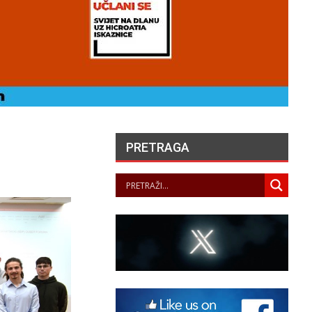
PRETRAGA
HERCEGOVAČKI
FRANJEVAC POZVAO
PORFIRIJA DA U IME
KRISTA IZVUČE SVOJ
NAROD IZ…
PANOPTICUM
07/08/2026
LA JUSTICE SAISIE