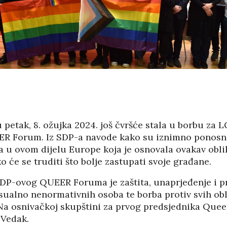
USTVOVAO
STUPA SU
ENJU 3.
NEISPLATIVE?
KA FILM
31/07/2026
SUICI
06/08
U OMIŠLJU OTVORENA
IZLOŽBA MARGERITE
HA SRDOC: TKO
RAKIĆ
VARNI VLASNICI
30/07/2026
A COSTABELLA
ECI?
HRVATSKA MEĐU
05/08
VODEĆIM ZEMLJAMA
EU PO KUPNJI E-
 petak, 8. ožujka 2024. još čvršće stala u borbu za 
NI TURIZAM
KNJIGA I
R Forum. Iz SDP-a navode kako su iznimno ponosni
LIKE HRVATSKE
AUDIOKNJIGA
a u ovom dijelu Europe koja je osnovala ovakav obli
/2026
29/07/2026
će se truditi što bolje zastupati svoje građane.
05/08
TKO JE KANDIDAT ZA
IČKU KASTU
 SDP-ovog QUEER Foruma je zaštita, unaprjeđenje i 
PREDSJEDNIKA HOO?
I MANJAK
sualno nenormativnih osoba te borba protiv svih obli
KRATSKIH
29/07/2026
DNOSTI I
 Na osnivačkoj skupštini za prvog predsjednika Que
 Vedak.