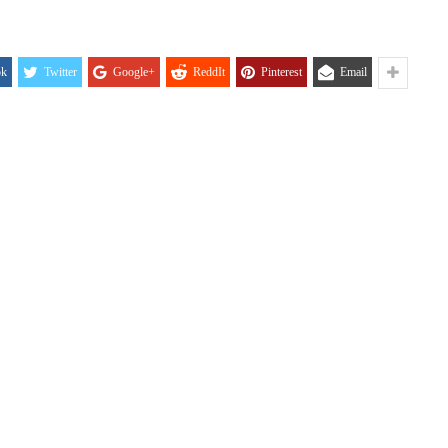
KORIS
04/08
ok
Twitter
Google+
ReddIt
Pinterest
Email
HRVATI U VOJVODINI
ESTALIM
OSUĐENI NA
NIMA
ASIMILACIJU