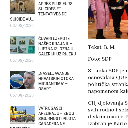
APRÈS PLUSIEURS
PRIS
SUICIDES ET
OTVOR
TENTATIVES DE
VRBOS
SUICIDE AU…
FESTIVALA
06/08/2026
02/08/2026
A
ČUVARI LJEPOTE
NATAS
NAŠEG KRAJA II. –
SU ST
Tekst: B. M.
LJETNA IZLOŽBA U
HOTEL
GALERIJI UZ RIJEKU
U RIJ
Foto: SDP
05/08/2026
02/08/2026
Stranka SDP je u
„NASELJAVANJE
MOBIL
osnovalala QUEE
HRVATSKIH OTOKA
REPUB
politička strank
MIGRANTIMA″ –
02/08
OSVRT
napomenom kako 
05/08/2026
SUBOT
Cilj djelovanja
?
KRAS
VATROGASCI
svih rodno i sek
DEMO
APELIRAJU – ZBOG
VRIJE
diskriminacije.
SIGURNOSTI PILOTA
PLURALIZMA –…
izabran je Karlo
CANADERA NE
01/08/2026