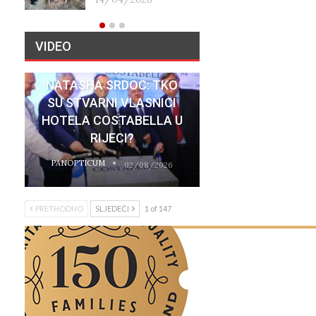
17/01/2026
VIDEO
NATASHA SRDOC: TKO
SU STVARNI VLASNICI
HOTELA COSTABELLA U
RIJECI?
PANOPTICUM
02/08/2026
PRETHODNO
SLJEDEĆI
1 of 147