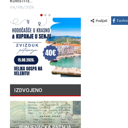
KORISTITE…
04/08/2026
Podijeli
Facebo
IZDVOJENO
PRIČA O N
BUNJEVAČKA PATNJA
MILIJU