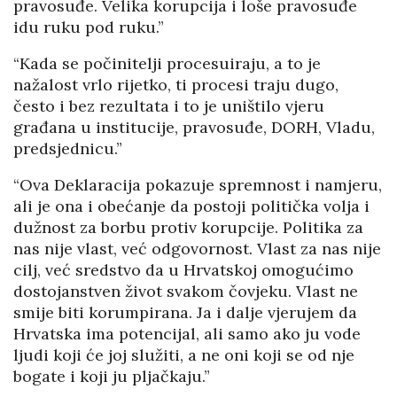
pravosuđe. Velika korupcija i loše pravosuđe
idu ruku pod ruku.”
“Kada se počinitelji procesuiraju, a to je
nažalost vrlo rijetko, ti procesi traju dugo,
često i bez rezultata i to je uništilo vjeru
građana u institucije, pravosuđe, DORH, Vladu,
predsjednicu.”
“Ova Deklaracija pokazuje spremnost i namjeru,
ali je ona i obećanje da postoji politička volja i
dužnost za borbu protiv korupcije. Politika za
nas nije vlast, već odgovornost. Vlast za nas nije
cilj, već sredstvo da u Hrvatskoj omogućimo
dostojanstven život svakom čovjeku. Vlast ne
smije biti korumpirana. Ja i dalje vjerujem da
Hrvatska ima potencijal, ali samo ako ju vode
ljudi koji će joj služiti, a ne oni koji se od nje
bogate i koji ju pljačkaju.”