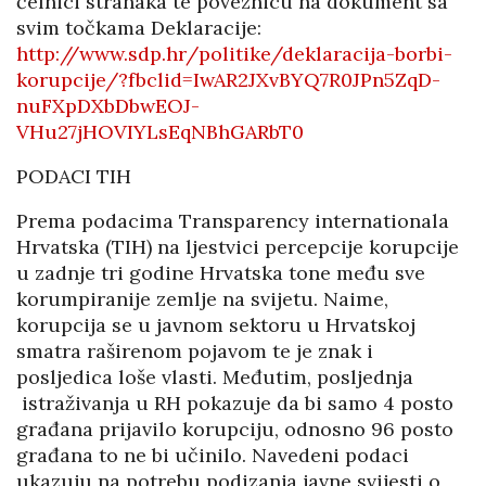
čelnici stranaka te poveznicu na dokument sa
svim točkama Deklaracije:
http://www.sdp.hr/politike/deklaracija-borbi-
korupcije/?fbclid=IwAR2JXvBYQ7R0JPn5ZqD-
nuFXpDXbDbwEOJ-
VHu27jHOVIYLsEqNBhGARbT0
PODACI TIH
Prema podacima Transparency internationala
Hrvatska (TIH) na ljestvici percepcije korupcije
u zadnje tri godine Hrvatska tone među sve
korumpiranije zemlje na svijetu. Naime,
korupcija se u javnom sektoru u Hrvatskoj
smatra raširenom pojavom te je znak i
posljedica loše vlasti. Međutim, posljednja
istraživanja u RH pokazuje da bi samo 4 posto
građana prijavilo korupciju, odnosno 96 posto
građana to ne bi učinilo. Navedeni podaci
ukazuju na potrebu podizanja javne svijesti o