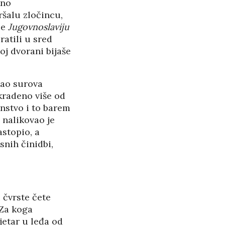
tno
šalu zločincu,
će
Jugovnoslaviju
ratili u sred
oj dvorani bijaše
kao surova
kradeno više od
anstvo i to barem
 nalikovao je
astopio, a
nih činidbi,
 čvrste čete
 Za koga
etar u leđa od