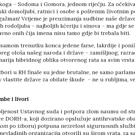
 koga – Sodoma i Gomora, jednom riječju. Za očekiva
inski domoljubi, ratnici i osobe s poštenim životnim
gažman! Vrijeme je preuzimanja sudbine naše države
ih rodoljuba – najboljih kćeriju i sinova – ma gdje se
avno onih čija imena nisu tamo gdje bi trebala biti.
samom trenutku konca jedene farse, lakrdije i poniž
oreg ološa našeg naroda i države – zamišljnog, razr
arija hibridnog oblika otvorenog rata sa svim vrsta
zbori u RH finale su jedne brutalne, ne samo parlam
v vlastite države za obilate škude – ne u rubljima, v
mbe i livori
ljenost Ustavnog suda i potpora zlom naumu od st
HRVATI U VOJVODINI
ce DORH-a, koji dozirano opslužuje antihrvatske oba
ESTALIM
OSUĐENI NA
lom
po izboru) potpuna nezrelost sigurnosnih služb
NIMA
ASIMILACIJU
. nevladinih organizacija otvorili su širom vrata, za 