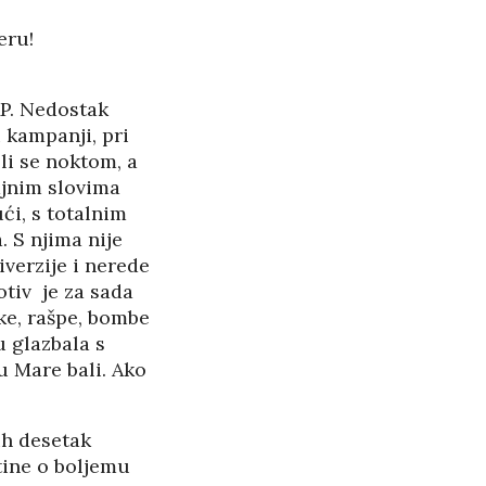
eru!
P. Nedostak
 kampanji, pri
 li se noktom, a
ajnim slovima
ći, s totalnim
 S njima nije
diverzije i nerede
otiv je za sada
ke, rašpe, bombe
u glazbala s
u Mare bali. Ako
ih desetak
otine o boljemu