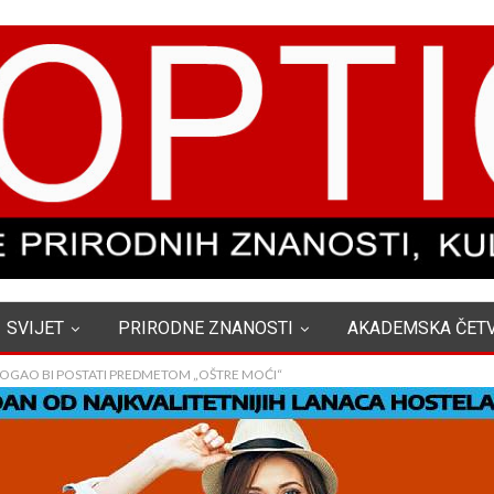
SVIJET
PRIRODNE ZNANOSTI
AKADEMSKA ČET
GAO BI POSTATI PREDMETOM „OŠTRE MOĆI“