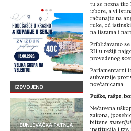
02/08/2026
tu se nezna tko
izbore, a vi ist
računajte na an
ruke, od istinsk
na listama i nar
Približavamo se 
RH u režiji najg
provedenog scen
Parlamentarni i
subverzije proti
novčanicama.
IZDVOJENO
Puške, rašpe, bo
Nečuvena uškop
zakona, (posebi
PRIČA O N
biltene
materija
BUNJEVAČKA PATNJA
MILIJU
institucija i tzv