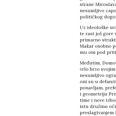
strane Miroslav
nesumljivo capo 
političkog dogor
Uz ideološke sro
te rast još gore
primarno struk
Makar osobno po
mu oni pod prit
Međutim, Domovi
vrlo brzo svojim
nesumljivo ogra
oni su u defanzi
ponavljam, pref
i geometriju Pre
time i nove izbo
istu družinu oči
preslagivanjem l