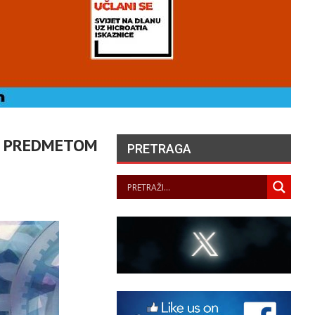
I PREDMETOM
PRETRAGA
ONCERTOM U PALAČI
ATUNARIĆ U TISNOM
PREDSTAVLJENA
LJETNA ŠKOLA SOLO
PJEVANJA
PANOPTICUM
08/08/2026
ANGELA MERKEL –