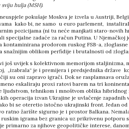
sviju hulja (MSH)
.
PANOPTICUM
03/04/2026
12/01/2026
 neuspjele pokušaje Moskva je izvela u Austriji, Belgi
ama kako bi, ne samo u euro parlement, instalirala
IJA FORUM ILI
AKADEMSKE VEZE:
ROP GALERIJA
ULOGA KINE U
gurnim pozicijama (ni tu neće manjkati staro-novih h
HRVATSKOJ
/2026
ali specijalne zadaće za račun Putina. U Njemačkoj j
07/01/2026
ka kontaminirana prodorom ruskog FSB-a, zloglasne 
NJE FIZIKE U
 snažnijim oblikom perfidije i brutalnosti od zlogl
KORIJENI HRVATSKOG
I POLITIKE
NACIONALIZMA
/2026
ivi još uvijek s kolektivnom memorijom staljinizma,
29/12/2025
j, „izabrala“ je i premijera i predsjednika države ko
SU OGROMNE
čiji su oni zapravo igrači. Dok se rasplamsava oruž
ZNANOST U SLUŽBI
E REZERVE U
meno eskaliraju proxi ratovi barem na tri koninenta
FESTIVALA ISTINE
I?
je ljudstvom, tehnikom i mnoštvom oblika hibridnog 
22/12/2025
/2026
NETR
skih operacija izvan Ukrajine je uvlačenje zapadnih 
11/05
ako bi se oteretio istočno ukrajinski front. Jedan od
ANOVA
POKLONICI BRANKA
ŠTINA: NAKON
MAMULE U MARŠU
o ratno žarište sigurno je i prostor Balkana. Nemal
SA STIGLI
PROTIV HR
ruskim igrama bez granica uz prikrivenu potporu sv
I
08/12/2025
uje primarno za njihove geopolitičke interese, dano