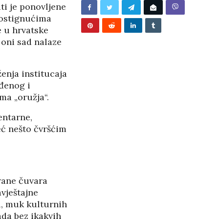
ti je ponovljene
 postignućima
 u hrvatske
 oni sad nalaze
enja institucaja
ađenog i
ma „oružja“.
entarne,
eć nešto čvršćim
rane čuvara
vještajne
i, muk kulturnih
BUNJEVAČKA PATNJA
sada bez ikakvih