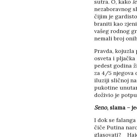
sutra. O, kako
l
nezaboravnog sl
čijim je gardis
braniti kao zje
vašeg rodnog gra
nemali broj onih
Pravda, kojuzla
osveta i pljačk
pedest godina ži
za 4/5 njegova d
iluziji sličnoj 
pukotine unutar
doživio je potp
Seno
, slama – j
I dok se falanga
čiče Putina nar
glasovati? Hajd