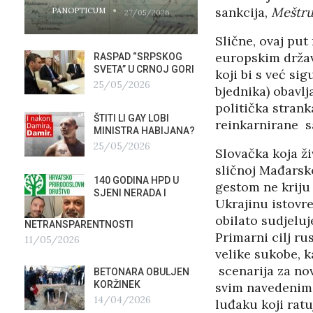
sankcija,
Meštru 
PANOPTICUM
PANOPTICUM
27/05/2026
Slične, ovaj put
europskim držav
RASPAD “SRPSKOG
GALER
SVETA” U CRNOJ GORI
AGITP
koji bi s već si
25/05/2026
04/03
bjednika) obavlj
politička stran
ŠTITI LI GAY LOBI
NEZNA
reinkarnirane sa
G
MINISTRA HABIJANA?
SLUŽB
25/05/2026
16/02
Slovačka koja ž
sličnoj Mađarsko
140 GODINA HPD U
ČIJE 
gestom ne kriju 
SJENI NERADA I
ZLATN
Ukrajinu istovre
ITALIJ
obilato sudjelu
12/02
NETRANSPARENTNOSTI
Primarni cilj ru
11/05/2026
velike sukobe, k
TUĐM
OSTAV
scenarija za nov
BETONARA OBULJEN
AIRBU
KORŽINEK
svim navedenim 
RAFAL
14/04/2026
luđaku koji rat
17/01/2026