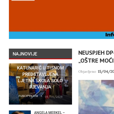
NEUSPJEH D
NAJNOVIJE
„OŠTRE MOĆI
KONCERTOM U PALAČI
KATUNARIĆ U TISNOM
Objavljeno
15/04/2
PREDSTAVLJENA
„NASELJA
LJETNA ŠKOLA SOLO
HRVATSKIH
PJEVANJA
MIGRANTIMA″
PANOPTICUM
PANOPTICUM
08/08/2026
ANGELA MERKEL –
VATR