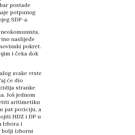
abar postade
znaje potpunog
ojeg SDP-a.
a neokomunista,
rino naslijeđe
ovinski pokret.
njim i čeka dok
alog svake vrste
aj će dio
zidija stranke
ma. Još jednom
iti aritimetiku
u pat poziciju, a
ojiti HDZ i DP u
 Izbora i
bolji izborni