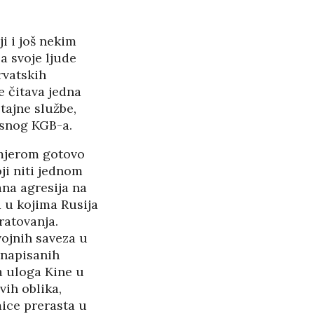
PANOPTICUM
27/05/2026
ji i još nekim
 svoje ljude
RASPAD “SRPSKOG
SVETA” U CRNOJ GORI
rvatskih
25/05/2026
e čitava jedna
tajne službe,
ŠTITI LI GAY LOBI
asnog KGB-a.
MINISTRA HABIJANA?
25/05/2026
 mjerom gotovo
ji niti jednom
140 GODINA HPD U
ana agresija na
SJENI NERADA I
 u kojima Rusija
ratovanja.
ANSPARENTNOSTI
vojnih saveza u
/2026
 napisanih
a uloga Kine u
BETONARA OBULJEN
KORŽINEK
ih oblika,
14/04/2026
mice prerasta u