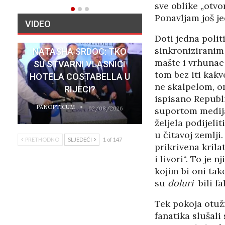
sve oblike „otvo
Ponavljam još je
VIDEO
Doti jedna polit
sinkroniziranim
NATASHA SRDOC: TKO
mašte i vrhunac 
SU STVARNI VLASNICI
tom bez iti kakv
HOTELA COSTABELLA U
ne skalpelom, on
RIJECI?
ispisano Republi
PANOPTICUM
02/08/2026
suportom medija,
željela podijeli
u čitavoj zemlji.
PRETHODNO
SLJEDEĆI
1 of 147
prikrivena krila
i livori“. To je 
kojim bi oni tak
su
doluri
bili fa
Tek pokoja otuž
fanatika slušali