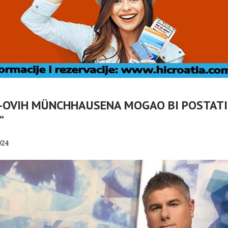
P-OVIH MÜNCHHAUSENA MOGAO BI POSTAT
“
K
K
024
VANJE
 OTOKA
MOBILNI TURIZAM
 – OSVRT
REPUBLIKE HRVATSKE
PANOPTICUM
05/08/2026
02/08/2026
OGASCI
SUBOTIČKU KASTU