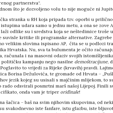
renog partnerstva“.
dnom što je dozvoljeno volu to nije moguće ni Jupit
ička stranka u RH koja pripada tzv. oporbi u prilično
 istupima udara samo u jednu metu, a ona se zove A
laži odlike su i sredstva koja se neštedimice troše u
e suvisle kritike ili programske alternative. Zagrebe
o velikim slovima ispisano AP, čita se u podlozi tr
ka Hrvatska. Nu, sva ta bulumenta je očito računaju
 računala i na masovni odaziv svojih istomišljenika.
ti političku kampanju nego nasilne
demoštracijune
, 
 Poglavito to vrijedi za Rijeke (krvavih) pravdi. Lajtm
tica Borisa Dežulovića, te gromade od Hrvata – „Puš
njihov jezik kojeg su usisali s majčinim mlijekom, to s
o rado odsvirali posmrtni marš našoj Lijepoj. Finili s
lcifikato, onda vam je triper
oriđinale
!
na šačica – baš na svim njihovim skupovima, od nek
 su svakodnevno iste fanfare, istu glazbu, iste bljuv