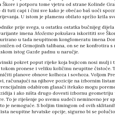
a Škore i potporu tome vjetru od strane Kolinde Gr
di tuti capi i čini sve kako je obećao baš uoči spo
ijevanja. U istom je plamenu obilato spržio krila sv
dnike prije svega, u ostatku ostatka bučnijeg dijel
 varijante imena
Možemo
pokušava iskorititi sve Ško
turirano u tada neupitnom konglomeratu imena Dom
nižen od Grmojinih talibana, on se ne konfrotira s 
iskom istog Gazde padnu u naručje.
nski pokret poput rijeke koja bujicom nosi mulj i t
 tokom pronese i veliku količinu neupitne čistoće. T
ničiti planove obnove kolhoza i sovhoza. Voljom Pre
vi, računajući na njihove pozicije na izbornim lista
erencijalnim odabirom glasači itekako mogu poremet
zidija i ako ništa drugo dovesti izbornu geometriju 
re. To je riješenje po svemu sudeći neminovno jer sp
to je nemoguće. S boljim timingom od ovih sklitanih
ista neupitne hrvatske opcije, sigurno bi se polučio 