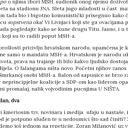
epo
o njima zbori MSH, sudionik onog njemu doživo
eta na stadionu JNA. Sleta jugo mladosti u čast mar
tom tada bio i bigotno komunistički prisegnuo kako 
nicu
sopstvena
oka! Vi Livnjaci koji ste ga ovacijama p
da pogledajte kako se kune drugu Titu. Jasno, i u t
 koji su to radili poput MSH-a.
 prošlosti prizivlju hrvatskom narodu, upamćena je 
a ne samo u mandatu MSH-a. Hrvatskom je narodu u
vota, prava na trajanje ili bilo kakvo ljudsko dostoj
ijela. O falangama ništa novo. Početni njihov zanos
našmrkanoj osobi MSH-a. Balon od sapunice se brzo r
 neprincipjelne koalicije s SDP-om kao liderom opas
uni promašaj, nalik vojvodinim pucnjima U NIŠTA.
edan, dva
 i kmeriosim tzv. novinara i medija ufaju u nastaše, i
od je potpuno sluđen te u nedoumici što sad činiti?
emo još jednom na repeticije. Zoran Milanović uz vj