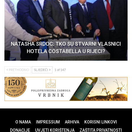
NATASHA SRDOC: TKO SU STVARNI VLASNICI
HOTELA COSTABELLA U RIJECI?
PRETHODNO
SLJEDEĆI
1 of 147
O NAMA
IMPRESSUM
ARHIVA
KORISNI LINKOVI
DONACIJE
UVJETI KORIŠTENJA
ZAŠTITA PRIVATNOSTI