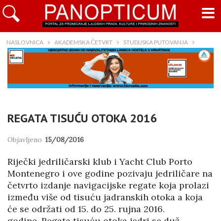
NASLOVNICA
AKADEMSKA ČETVRT
STUDIJSKA PUTOVANJA
REGATA TISUĆU OTOKA 2016
Objavljeno
15/08/2016
Riječki jedriličarski klub i Yacht Club Porto
Montenegro i ove godine pozivaju jedriličare na
četvrto izdanje navigacijske regate koja prolazi
između više od tisuću jadranskih otoka a koja
će se održati od 15. do 25. rujna 2016.
godine. Regata tisuću otoka jedri se duž