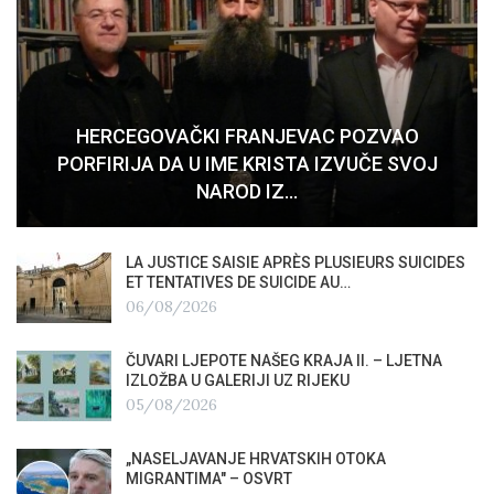
HERCEGOVAČKI FRANJEVAC POZVAO
PORFIRIJA DA U IME KRISTA IZVUČE SVOJ
NAROD IZ…
LA JUSTICE SAISIE APRÈS PLUSIEURS SUICIDES
ET TENTATIVES DE SUICIDE AU…
06/08/2026
ČUVARI LJEPOTE NAŠEG KRAJA II. – LJETNA
IZLOŽBA U GALERIJI UZ RIJEKU
05/08/2026
„NASELJAVANJE HRVATSKIH OTOKA
MIGRANTIMA″ – OSVRT