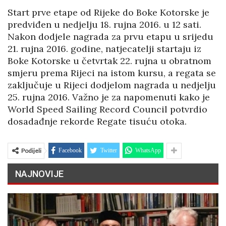
Start prve etape od Rijeke do Boke Kotorske je
predviđen u nedjelju 18. rujna 2016. u 12 sati.
Nakon dodjele nagrada za prvu etapu u srijedu
21. rujna 2016. godine, natjecatelji startaju iz
Boke Kotorske u četvrtak 22. rujna u obratnom
smjeru prema Rijeci na istom kursu, a regata se
zaključuje u Rijeci dodjelom nagrada u nedjelju
25. rujna 2016. Važno je za napomenuti kako je
World Speed Sailing Record Council potvrdio
dosadađnje rekorde Regate tisuću otoka.
Podijeli
Facebook
Twitter
WhatsApp
NAJNOVIJE