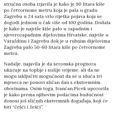
stručna osoba izjavila je kako je 90 litara kiše
po četvornome metru koja je pala u gradu
Zagrebu u 24 sata vrlo rijetka pojava koja se
dogodi jednom u čak više od 100 godina. Dodala
je kako je najviše kiše palo u zapadnim i
sjeverozapadnim dijelovima Hrvatske, najviše u
Varaždinu i Zagrebu dok je u rubnim dijelovima
Zagreba palo 50-60 litara kiše po četvornome
metru.
Nadalje, najavila je da sezonska prognoza
ukazuje na toplije i sušije vrijeme, ali da ne
mogu isključiti mogućnost da se u iduća tri
mjeseca ne ponovi sličan dan s ekstremnim
oborinama. Osim toga, Ivančan Picek upozorila
je kako prema njihovim podacima budućnost
donosi još sličnih ekstremnih događaja, koji će
biti “češći i žešći”.