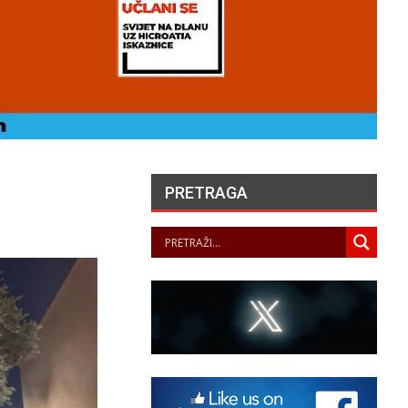
PRETRAGA
LA JUSTICE SAISIE
APRÈS PLUSIEURS
SUICIDES ET
ENTATIVES DE SUICIDE
AU SEIN DES…
PANOPTICUM
06/08/2026
ČUVARI LJEPOTE