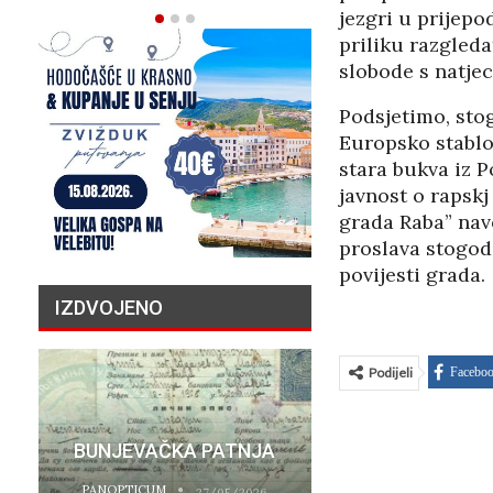
jezgri u prijepo
priliku razgleda
slobode s natje
Podsjetimo, stog
Europsko stablo
stara bukva iz P
javnost o rapskj
grada Raba” nav
proslava stogodi
povijesti grada.
IZDVOJENO
Podijeli
Facebo
PRIČA O N
BUNJEVAČKA PATNJA
MILIJU
PANOPTICUM
PANOPTICUM
27/05/2026