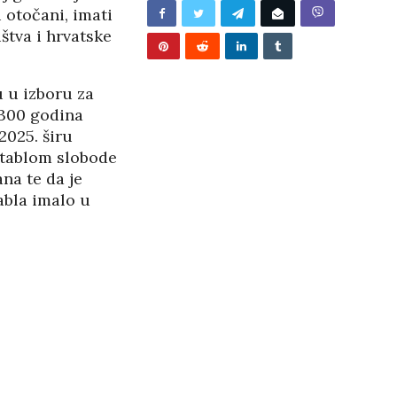
i otočani, imati
štva i hrvatske
u u izboru za
 300 godina
2025. širu
“stablom slobode
na te da je
abla imalo u
BUNJEVAČKA PATNJA
PANOPTICUM
27/05/2026