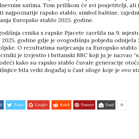
dnevnim satima. Tom prilikom će svi posjetitelji, ali 
ti najpoznatije rapsko stablo, simbol baštine, zajedni
canja Europsko stablo 2025. godine.
odišnja crnika s rapske Pjacete završila na 9. mjest
 2025. godine gdje je ovogodišnju pobjedu odnijela
oljske. O rezultatima natjecanja za Europsko stablo 
 crniki je izvjestio i britanski BBC koji ju je nazvao 
odeći kako su rapsko stablo čuvale generacije otoča
šnjice bila veiki događaj u čast uloge koje je ovo st
ok
Twitter
Google+
ReddIt
Pinterest
Email
HRVATI U VOJVODINI
ESTALIM
OSUĐENI NA
NIMA
ASIMILACIJU
PANOPTICUM
03/04/2026
12/01/2026