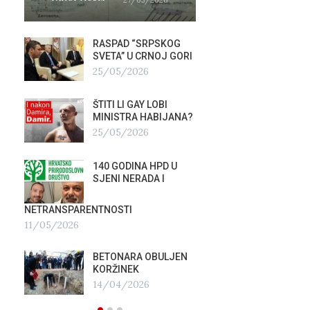
RASPAD “SRPSKOG
GALER
SVETA” U CRNOJ GORI
AGITP
25/05/2026
04/03
ŠTITI LI GAY LOBI
NEZNA
G
MINISTRA HABIJANA?
SLUŽB
25/05/2026
16/02
140 GODINA HPD U
ČIJE 
SJENI NERADA I
ZLATN
ITALIJ
12/02
NETRANSPARENTNOSTI
11/05/2026
TUĐM
OSTAV
BETONARA OBULJEN
AIRBU
KORŽINEK
RAFAL
14/04/2026
17/01/2026