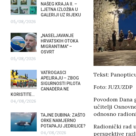
NAŠEG KRAJA II. –
SU ST
LJETNA IZLOŽBA U
HOTEL
GALERIJI UZ RIJEKU
U RIJ
05/08/2026
02/08/2026
„NASELJAVANJE
MOBIL
HRVATSKIH OTOKA
REPUB
MIGRANTIMA″ –
02/08
OSVRT
05/08/2026
SUBOT
KRAS
VATROGASCI
DEMO
Tekst: Panopti
?
APELIRAJU – ZBOG
VRIJE
SIGURNOSTI PILOTA
PLURALIZMA –…
Foto: JUZUZDP
CANADERA NE
01/08/2026
KORISTITE…
Povodom Dana gr
04/08/2026
HRVAT
učitelji Osnovne
POD 
odnosno radioni
TAJNE DUBINA: ZAŠTO
SRPSK
ORKE NAMJERNO
01/08
Radionički rad u
POTAPAJU JEDRILICE?
04/08/2026
perspektive razl