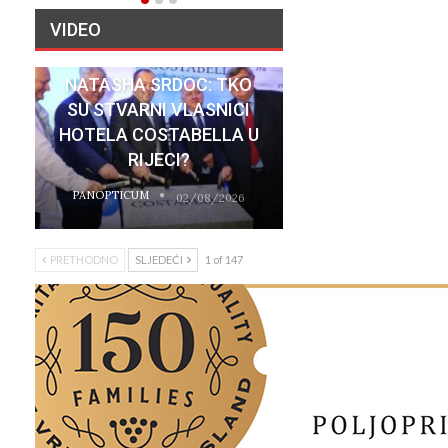
VIDEO
NATASHA SRDOC: TKO
SU STVARNI VLASNICI
HOTELA COSTABELLA U
RIJECI?
PANOPTICUM
02/08/2026
PRETHODNO
SLJEDEĆI
1 of 147