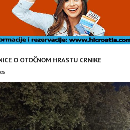
NICE O OTOČNOM HRASTU CRNIKE
025
NIK RH
VOVAO
. VRBOSKA
MIROVINE IZ DRUGOG
T
TIVALA
STUPA SU NEISPLATIVE?
PANOPTICUM
02/08/2026
31/07/2026
HA SRDOC: TKO
U OMIŠLJU OTVORENA