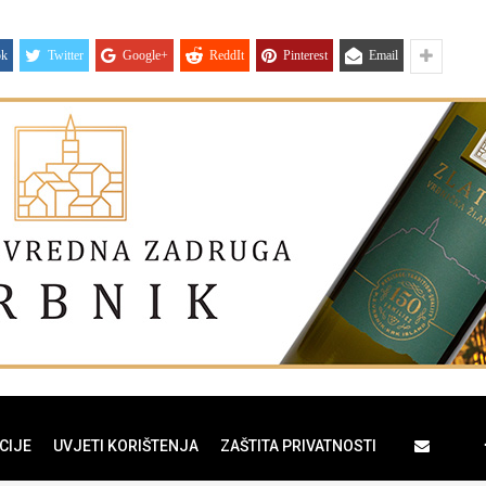
ok
Twitter
Google+
ReddIt
Pinterest
Email
CIJE
UVJETI KORIŠTENJA
ZAŠTITA PRIVATNOSTI