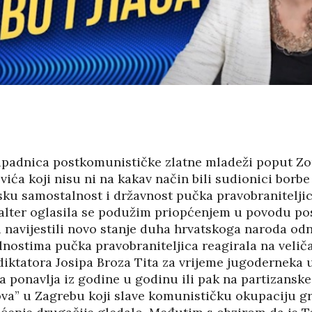
VARNI VLASNICI
IZLOŽBA MARGERITE
A COSTABELLA
RAKIĆ
ECI?
30/07/2026
05/08
HRVATSKA MEĐU
NI TURIZAM
VODEĆIM ZEMLJAMA
LIKE HRVATSKE
EU PO KUPNJI E-
KNJIGA I
/2026
AUDIOKNJIGA
29/07/2026
05/08
IČKU KASTU
I MANJAK
ipadnica postkomunističke zlatne mladeži poput Zo
TKO JE KANDIDAT ZA
KRATSKIH
vića koji nisu ni na kakav način bili sudionici borb
PREDSJEDNIKA HOO?
DNOSTI I
sku samostalnost i državnost pučka pravobranitelji
29/07/2026
lter oglasila se podužim priopćenjem u povodu pos
KORIS
u navijestili novo stanje duha hrvatskoga naroda od
PETRINJA BOGATIJA
04/08
SKA POVIJEST
ZA OSAM
lnostima pučka pravobraniteljica reagirala na velič
KONTROLOM
NOVOIZGRAĐENIH
iktatora Josipa Broza Tita za vrijeme jugoderneka
E POLITIKE
STAMBENIH
a ponavlja iz godine u godinu ili pak na partizanske 
OBJEKATA SA 152…
/2026
28/07/2026
ova” u Zagrebu koji slave komunističku okupaciju gr