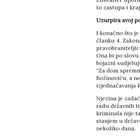
to zastupa i kr
Uzurpira svoj p
I konačno što je
članku 4. Zakon
pravobraniteljic
Ona bi po slovu 
bojazni sudjelu
“Za dom spremni
Božinoviću, a n
izjednačavanja
Njezina je zadać
radu državnih ti
kriminala nije 
stanjem u držav
nekoliko dana.