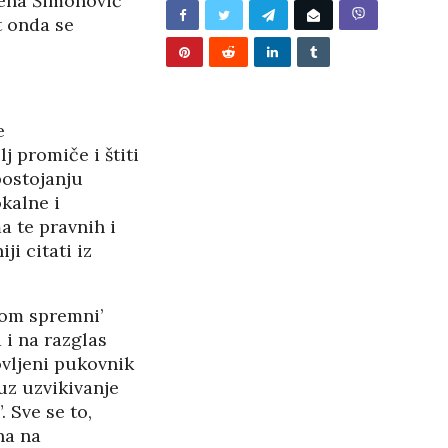
Tena Šimonović
t onda se
e
j promiče i štiti
postojanju
okalne i
 te pravnih i
i citati iz
dom spremni’
 i na razglas
ovljeni pukovnik
uz uzvikivanje
BUNJEVAČKA PATNJA
 Sve se to,
na na
PANOPTICUM
27/05/2026