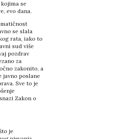
 kojima se
re, evo dana.
RASPAD “SRPSKOG
ematičnost
SVETA” U CRNOJ GORI
avno se slala
25/05/2026
og rata, iako to
avni sud više
ŠTITI LI GAY LOBI
vaj pozdrav
MINISTRA HABIJANA?
25/05/2026
vezano za
točno zakonito, a
140 GODINA HPD U
e javno poslane
SJENI NERADA I
rava. Sve to je
ošenje
ANSPARENTNOSTI
 snazi Zakon o
/2026
BETONARA OBULJEN
KORŽINEK
14/04/2026
to je
enog pjevanja