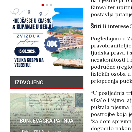
na njezino prio
Einwalter upitn
postavlja pitanj
Štiti li interes
Pogledajmo u Za
pravobraniteljic
ljudska prava i 
nezakonitosti i n
područne (regio
fizičkih osoba u
priopćenja pučk
IZDVOJENO
“U posljednja tr
vikalo i ‘Ajmo, 
puštala pjesma ‘
PRIČA O N
postrojbe koja j
BUNJEVAČKA PATNJA
MILIJU
‘Za dom spremni
dogodilo nakon 
PANOPTICUM
PANOPTICUM
27/05/2026