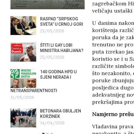
zagrebačkom Hip
veličaju ustaški
RASPAD “SRPSKOG
GALER
U danima nakon t
SVETA” U CRNOJ GORI
AGITP
korištenja razli
25/05/2026
04/03
poruka da je za
trenutno ne proi
ŠTITI LI GAY LOBI
NEZNA
G
puta izrekao jas
MINISTRA HABIJANA?
SLUŽB
25/05/2026
16/02
koristio se i u 
različite simbol
140 GODINA HPD U
ČIJE 
što nezakonito, 
SJENI NERADA I
ZLATN
poruke zbunjuju 
ITALIJ
posljedica dugo
12/02
NETRANSPARENTNOSTI
adekvatnijeg nov
11/05/2026
prekršajima prot
TUĐM
OSTAV
BETONARA OBULJEN
Namjerno prešui
AIRBU
KORŽINEK
RAFAL
14/04/2026
17/01/2026
Vladavina prava 
nezakonito, a št