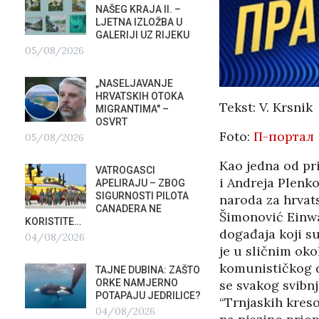
NAŠEG KRAJA II. –
SU ST
LJETNA IZLOŽBA U
HOTEL
GALERIJI UZ RIJEKU
U RIJ
05/08/2026
02/08/2026
„NASELJAVANJE
MOBIL
HRVATSKIH OTOKA
REPUB
Tekst: V. Krsnik
MIGRANTIMA″ –
02/08
OSVRT
Foto:
П-портал
05/08/2026
SUBOT
KRAS
Kao jedna od pr
VATROGASCI
DEMO
i Andreja Plenko
?
APELIRAJU – ZBOG
VRIJE
SIGURNOSTI PILOTA
naroda za hrvat
PLURALIZMA –…
CANADERA NE
01/08/2026
Šimonović Einwa
KORISTITE…
događaja koji s
04/08/2026
HRVAT
je u sličnim oko
POD 
komunističkog d
TAJNE DUBINA: ZAŠTO
SRPSK
ORKE NAMJERNO
se svakog svibnj
01/08
POTAPAJU JEDRILICE?
“Trnjaskih kres
04/08/2026