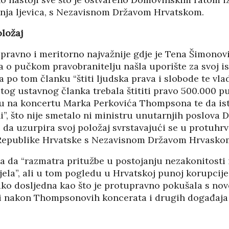
ajnja ljevica, s Nezavisnom Državom Hrvatskom.
oložaj
 pravno i meritorno najvažnije gdje je Tena Šimonov
a o pučkom pravobranitelju našla uporište za svoj i
a po tom članku “štiti ljudska prava i slobode te vla
tog ustavnog članka trebala štititi pravo 500.000 p
ju na koncertu Marka Perkovića Thompsona te da is
”, što nije smetalo ni ministru unutarnjih poslova 
e da uzurpira svoj položaj svrstavajući se u protuh
 Republike Hrvatske s Nezavisnom Državom Hrvasko
a da “razmatra pritužbe u postojanju nezakonitosti 
jela”, ali u tom pogledu u Hrvatskoj punoj korupcij
tako dosljedna kao što je protupravno pokušala s no
i nakon Thompsonovih koncerata i drugih događaja 