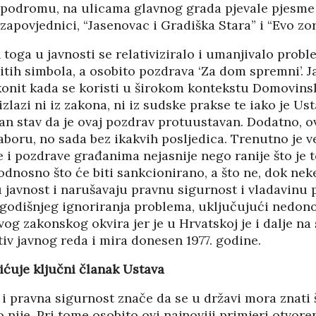
odromu, na ulicama glavnog grada pjevale pjesme
 zapovjednici, “Jasenovac i Gradiška Stara” i “Evo zo
IJA FORUM ILI
AKADEMSKE VEZE:
oga u javnosti se relativiziralo i umanjivalo probl
ROP GALERIJA
ULOGA KINE U
čitih simbola, a osobito pozdrava ‘Za dom spremni’. J
HRVATSKOJ
/2026
07/01/2026
konit kada se koristi u širokom kontekstu Domovinsk
zlazi ni iz zakona, ni iz sudske prakse te iako je Ust
NJE FIZIKE U
KORIJENI HRVATSKOG
an stav da je ovaj pozdrav protuustavan. Dodatno, o
I POLITIKE
NACIONALIZMA
/2026
Saboru, no sada bez ikakvih posljedica. Trenutno je 
29/12/2025
e i pozdrave građanima nejasnije nego ranije što je 
SU OGROMNE
odnosno što će biti sankcionirano, a što ne, dok nek
ZNANOST U SLUŽBI
E REZERVE U
javnost i narušavaju pravnu sigurnost i vladavinu p
FESTIVALA ISTINE
I?
godišnjeg ignoriranja problema, uključujući nedon
22/12/2025
/2026
NETR
og zakonskog okvira jer je u Hrvatskoj je i dalje na
11/05
iv javnog reda i mira donesen 1977. godine.
ANOVA
POKLONICI BRANKA
ŠTINA: NAKON
MAMULE U MARŠU
ćuje ključni članak Ustava
SA STIGLI
PROTIV HR
I
08/12/2025
i pravna sigurnost znače da se u državi mora znati š
o nije. Pri tome osobito ovi najnoviji primjeri otvor