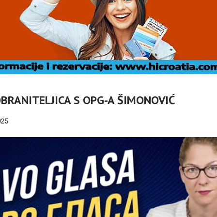
BRANITELJICA S OPG-A ŠIMONOVIĆ
025
NIK RH
VOVAO
. VRBOSKA
MIROVINE IZ DRUGOG
T
TIVALA
STUPA SU NEISPLATIVE?
PANOPTICUM
02/08/2026
31/07/2026
HA SRDOC: TKO
U OMIŠLJU OTVORENA