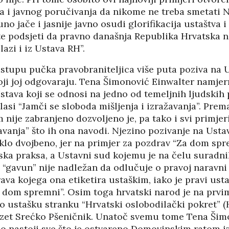
a i javnog poručivanja da nikome ne treba smetati 
o jače i jasnije javno osudi glorifikacija ustaštva i 
e podsjeti da pravno današnja Republika Hrvatska ni
lazi i iz Ustava RH”.
istupu pučka pravobraniteljica više puta poziva na 
oji joj odgovaraju. Tena Šimonović Einwalter namjer
stava koji se odnosi na jedno od temeljnih ljudskih 
glasi “Jamči se sloboda mišljenja i izražavanja”. Pre
nije zabranjeno dozvoljeno je, pa tako i svi primjer
žavanja” što ih ona navodi. Njezino pozivanje na Ust
aklo dvojbeno, jer na primjer za pozdrav “Za dom spr
ka praksa, a Ustavni sud kojemu je na čelu suradni
gavun” nije nadležan da odlučuje o pravoj naravni 
va kojega ona etiketira ustaškim, iako je pravi ust
i dom spremni”. Osim toga hrvatski narod je na prv
o ustašku stranku “Hrvatski oslobodilački pokret” (
 zet Srećko Pšeničnik. Unatoč svemu tome Tena Šim
o nastoji sve što je ostvareno Domovinskim ratom iz