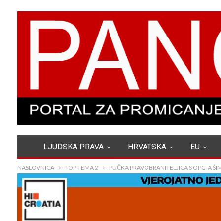
LJUDSKA PRAVA
HRVATSKA
EU
NASLOVNICA
TOP TEMA 2
PUČKA PRAVOBRANITELJICA S OPG-A Š