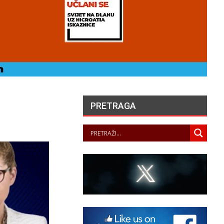
PRETRAGA
LA JUSTICE SAISIE
APRÈS PLUSIEURS
SUICIDES ET
ENTATIVES DE SUICIDE
AU SEIN DES…
PANOPTICUM
06/08/2026
ČUVARI LJEPOTE