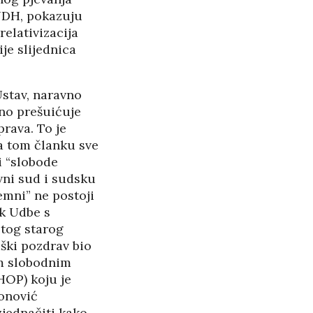
NDH, pokazuju
relativizacija
je slijednica
Ustav, naravno
no prešuićuje
prava. To je
ma tom članku sve
i “slobode
avni sud i sudsku
emni” ne postoji
k Udbe s
tog starog
aški pozdrav bio
im slobodnim
HOP) koju je
onović
jednačiti kako