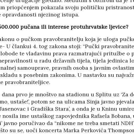
pćenje drugačije gledalo. Međutim s obzirom da je 
im priopćenjem pokazala svoju političku pristranos
e opravdanosti njezinog istupa.
e 500.000 pučana ili interese protuhrvatske ljevice?
konu o pučkom pravobranitelju koja je uloga pučk
e- U člankui 4. tog zakona stoji: “Pučki pravobranitel
slobode te vladavinu prava razmatrajući pritužbe o 
epravilnosti u radu državnih tijela, tijela jedinica l
nalne) samouprave, pravnih osoba s javnim ovlastima
 skladu s posebnim zakonima. U nastavku su najvažnij
e pravobraniteljice.
i dana prvo je mnoštvo na stadionu u Splitu uz ‘Za 
ajmo, ustaše!’, potom se na ulicama Sinja javno pjevala
HRVATI U VOJVODINI
Jasenovac i Gradiška Stara’, a onda je u Kninu umir
ESTALIM
OSUĐENI NA
e nosila ime ustaškog zapovjednika Rafaela Bobana, 
NIMA
ASIMILACIJU
’ javno poručivao da “nikome ne treba smetati NDH”.
što su se, uoči koncerta Marka Perkovića Thompso
PANOPTICUM
03/04/2026
12/01/2026