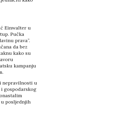
ić Einwalter u
stup. Pučka
davinu prava”.
učana da bez
taknu kako su
Davoru
rvatsku kampanju
m.
i nepravilnosti u
e i gospodarskog
vonastalim
u posljednjih