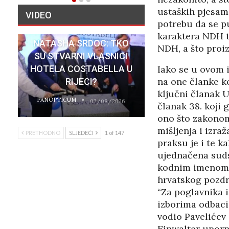
ustaških pjesam
VIDEO
potrebu da se pun
karaktera NDH t
NATASHA SRDOC: TKO
NDH, a što proiz
SU STVARNI VLASNICI
HOTELA COSTABELLA U
Iako se u ovom 
na one članke k
RIJECI?
ključni članak U
PANOPTICUM
02/08/2026
članak 38. koji 
ono što zakonom 
mišljenja i izra
PRETHODNO
SLJEDEĆI
1 of 147
praksu je i te k
ujednačena suds
kodnim imenom “
hrvatskog pozdra
“Za poglavnika 
izborima odbaci
vodio Pavelićev
Einwalter uporn