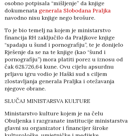
osobno potpisala “mišljenje” da knjige
dokumenata
generala Slobodana Praljka
navodno nisu knjige nego brošure.
To je bio temelj na kojem je ministarstvo
financija RH zaključilo da Praljkove knjige
“spadaju u šund i pornografiju”, te je donijelo
Rješenje da se na te knjige (kao “šund i
pornografiju”) mora platiti porez u iznosu od
čak 628.726,64 kune. Ovu cijelu apsurdnu
prljavu igru vodio je Haški sud s ciljem
zlostavljanja generala Praljka i otežavanja
njegove obrane.
SLUČAJ MINISTARSVA KULTURE
Ministarstvo kulture kojem je na čelu
Obuljenka i razgranate institucije ministarstva
glavni su organizator i financijer široke
kulturološke, umjetničke i medijske