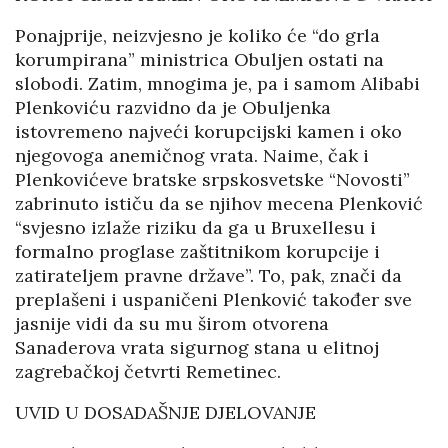
Ponajprije, neizvjesno je koliko će “do grla
korumpirana” ministrica Obuljen ostati na
slobodi. Zatim, mnogima je, pa i samom Alibabi
Plenkoviću razvidno da je Obuljenka
istovremeno najveći korupcijski kamen i oko
njegovoga anemičnog vrata. Naime, čak i
Plenkovićeve bratske srpskosvetske “Novosti”
zabrinuto ističu da se njihov mecena Plenković
“svjesno izlaže riziku da ga u Bruxellesu i
formalno proglase zaštitnikom korupcije i
zatirateljem pravne države”. To, pak, znači da
preplašeni i uspaničeni Plenković također sve
jasnije vidi da su mu širom otvorena
Sanaderova vrata sigurnog stana u elitnoj
zagrebačkoj četvrti Remetinec.
UVID U DOSADAŠNJE DJELOVANJE