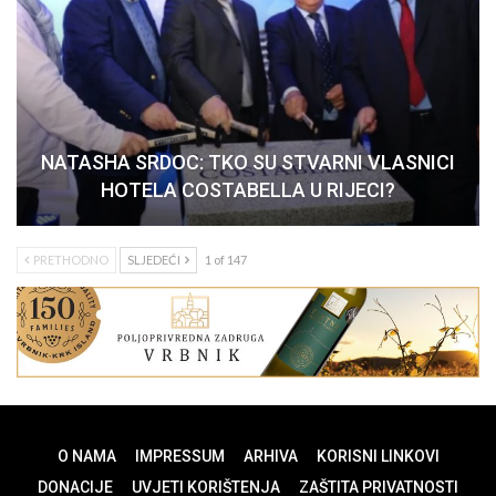
NATASHA SRDOC: TKO SU STVARNI VLASNICI
HOTELA COSTABELLA U RIJECI?
PRETHODNO
SLJEDEĆI
1 of 147
O NAMA
IMPRESSUM
ARHIVA
KORISNI LINKOVI
DONACIJE
UVJETI KORIŠTENJA
ZAŠTITA PRIVATNOSTI