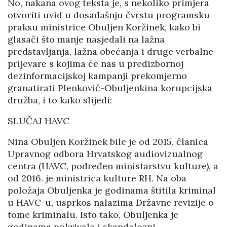
No, nakana ovog teksta je, s nekoliko primjera
otvoriti uvid u dosadašnju čvrstu programsku
praksu ministrice Obuljen Koržinek, kako bi
glasači što manje nasjedali na lažna
predstavljanja, lažna obećanja i druge verbalne
prijevare s kojima će nas u predizbornoj
dezinformacijskoj kampanji prekomjerno
granatirati Plenković-Obuljenkina korupcijska
družba, i to kako slijedi:
SLUČAJ HAVC
Nina Obuljen Koržinek bile je od 2015. članica
Upravnog odbora Hrvatskog audiovizualnog
centra (HAVC, podređen ministarstvu kulture), a
od 2016. je ministrica kulture RH. Na oba
položaja Obuljenka je godinama štitila kriminal
u HAVC-u, usprkos nalazima Državne revizije o
tome kriminalu. Isto tako, Obuljenka je
godinama pokrivala i skandalozni