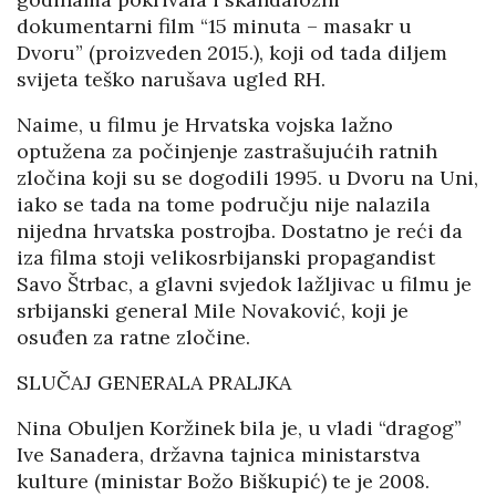
dokumentarni film “15 minuta – masakr u
Dvoru” (proizveden 2015.), koji od tada diljem
svijeta teško narušava ugled RH.
Naime, u filmu je Hrvatska vojska lažno
optužena za počinjenje zastrašujućih ratnih
zločina koji su se dogodili 1995. u Dvoru na Uni,
iako se tada na tome području nije nalazila
nijedna hrvatska postrojba. Dostatno je reći da
iza filma stoji velikosrbijanski propagandist
Savo Štrbac, a glavni svjedok lažljivac u filmu je
srbijanski general Mile Novaković, koji je
osuđen za ratne zločine.
SLUČAJ GENERALA PRALJKA
Nina Obuljen Koržinek bila je, u vladi “dragog”
Ive Sanadera, državna tajnica ministarstva
kulture (ministar Božo Biškupić) te je 2008.