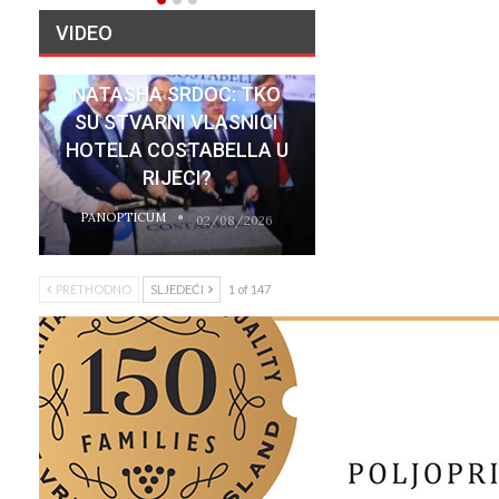
VIDEO
NATASHA SRDOC: TKO
SU STVARNI VLASNICI
HOTELA COSTABELLA U
RIJECI?
PANOPTICUM
02/08/2026
PRETHODNO
SLJEDEĆI
1 of 147