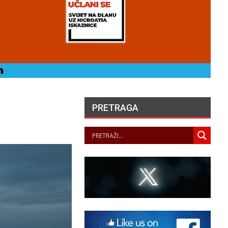
PRETRAGA
LA JUSTICE SAISIE
APRÈS PLUSIEURS
SUICIDES ET
ENTATIVES DE SUICIDE
AU SEIN DES…
PANOPTICUM
06/08/2026
ČUVARI LJEPOTE