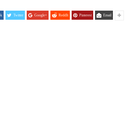
ok
Twitter
Google+
ReddIt
Pinterest
Email
IJA FORUM ILI
AKADEMSKE VEZE:
ROP GALERIJA
ULOGA KINE U
HRVATSKOJ
/2026
07/01/2026
NJE FIZIKE U
KORIJENI HRVATSKOG
I POLITIKE
NACIONALIZMA
/2026
29/12/2025
SU OGROMNE
ZNANOST U SLUŽBI
E REZERVE U
FESTIVALA ISTINE
I?
22/12/2025
/2026
NETR
11/05
ANOVA
POKLONICI BRANKA
ŠTINA: NAKON
MAMULE U MARŠU
SA STIGLI
PROTIV HR
I
08/12/2025