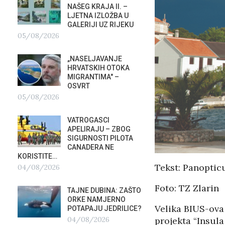
NAŠEG KRAJA II. –
SU ST
LJETNA IZLOŽBA U
HOTEL
GALERIJI UZ RIJEKU
U RIJ
05/08/2026
02/08/2026
„NASELJAVANJE
MOBIL
HRVATSKIH OTOKA
REPUB
MIGRANTIMA″ –
02/08
OSVRT
05/08/2026
SUBOT
KRAS
VATROGASCI
DEMO
?
APELIRAJU – ZBOG
VRIJE
SIGURNOSTI PILOTA
PLURALIZMA –…
CANADERA NE
01/08/2026
KORISTITE…
Tekst: Panopti
04/08/2026
HRVAT
POD 
Foto: TZ Zlarin
TAJNE DUBINA: ZAŠTO
SRPSK
ORKE NAMJERNO
01/08
Velika BIUS-ova
POTAPAJU JEDRILICE?
04/08/2026
projekta “Insula