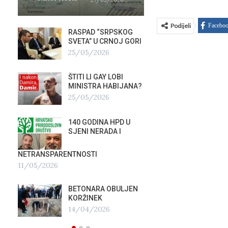
Podijeli
Facebo
RASPAD “SRPSKOG
GALER
SVETA” U CRNOJ GORI
AGITP
25/05/2026
04/03
ŠTITI LI GAY LOBI
NEZNA
G
MINISTRA HABIJANA?
SLUŽB
25/05/2026
16/02
140 GODINA HPD U
ČIJE 
SJENI NERADA I
ZLATN
ITALIJ
12/02
NETRANSPARENTNOSTI
11/05/2026
TUĐM
OSTAV
BETONARA OBULJEN
AIRBU
KORŽINEK
RAFAL
14/04/2026
17/01/2026