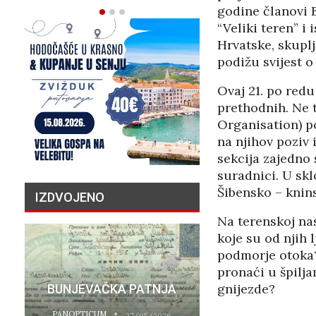
godine članovi 
“Veliki teren” i
Hrvatske, skuplj
podižu svijest o 
Ovaj 21. po red
prethodnih. Ne 
Organisation) po
na njihov poziv 
sekcija zajedno 
suradnici. U sk
Šibensko – knins
IZDVOJENO
Na terenskoj nas
koje su od njih 
podmorje otoka?
PRIČA O N
pronaći u špilja
gnijezde?
BUNJEVAČKA PATNJA
MILIJU
PANOPTICUM
PANOPTICUM
27/05/2026