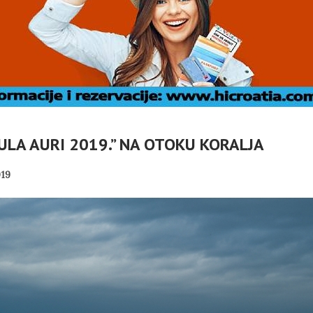
SULA AURI 2019.” NA OTOKU KORALJA
19
NIK RH
VOVAO
. VRBOSKA
MIROVINE IZ DRUGOG
T
TIVALA
STUPA SU NEISPLATIVE?
PANOPTICUM
02/08/2026
31/07/2026
HA SRDOC: TKO
U OMIŠLJU OTVORENA