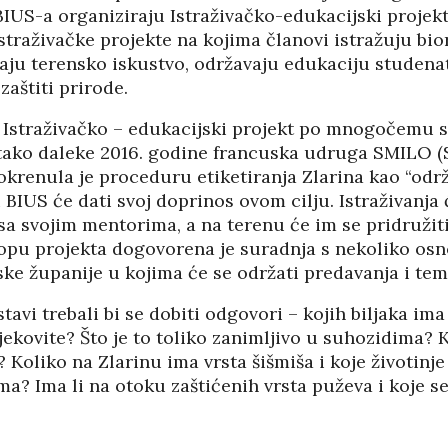
BIUS-a organiziraju Istraživačko-edukacijski projek
 istraživačke projekte na kojima članovi istražuju bi
aju terensko iskustvo, održavaju edukaciju studenata
zaštiti prirode.
u Istraživačko – edukacijski projekt po mnogočemu s
tako daleke 2016. godine francuska udruga SMILO (
krenula je proceduru etiketiranja Zlarina kao “održ
i BIUS će dati svoj doprinos ovom cilju. Istraživanja 
sa svojim mentorima, a na terenu će im se pridružiti
lopu projekta dogovorena je suradnja s nekoliko osn
ke županije u kojima će se održati predavanja i tem
tavi trebali bi se dobiti odgovori – kojih biljaka ima
ljekovite? Što je to toliko zanimljivo u suhozidima? K
HRVATI U VOJVODINI
 Koliko na Zlarinu ima vrsta šišmiša i koje životin
ESTALIM
OSUĐENI NA
ma? Ima li na otoku zaštićenih vrsta puževa i koje s
NIMA
ASIMILACIJU
PANOPTICUM
03/04/2026
12/01/2026