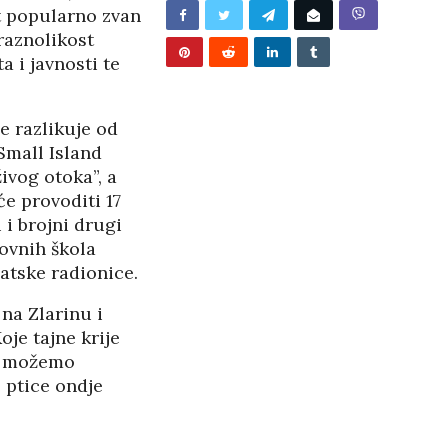
t popularno zvan
oraznolikost
 i javnosti te
e razlikuje od
Small Island
ivog otoka”, a
će provoditi 17
 i brojni drugi
ovnih škola
atske radionice.
 na Zlarinu i
oje tajne krije
je možemo
e ptice ondje
BUNJEVAČKA PATNJA
PANOPTICUM
27/05/2026