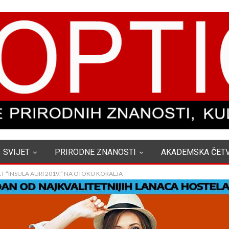
SVIJET
PRIRODNE ZNANOSTI
AKADEMSKA ČET
T “INSULA AURI 2019.” NA OTOKU KORALJA