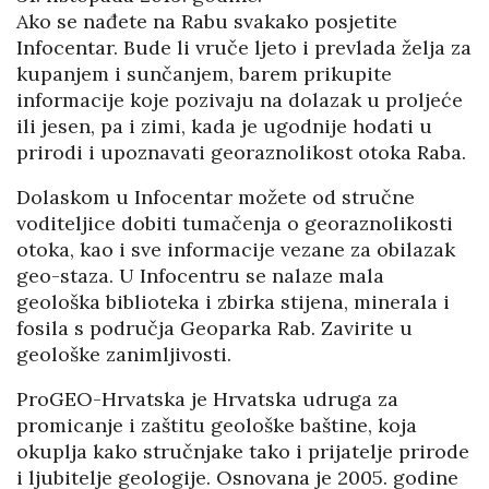
Ako se nađete na Rabu svakako posjetite
Infocentar. Bude li vruče ljeto i prevlada želja za
kupanjem i sunčanjem, barem prikupite
informacije koje pozivaju na dolazak u proljeće
ili jesen, pa i zimi, kada je ugodnije hodati u
prirodi i upoznavati georaznolikost otoka Raba.
Dolaskom u Infocentar možete od stručne
voditeljice dobiti tumačenja o georaznolikosti
otoka, kao i sve informacije vezane za obilazak
geo-staza. U Infocentru se nalaze mala
geološka biblioteka i zbirka stijena, minerala i
fosila s područja Geoparka Rab. Zavirite u
geološke zanimljivosti.
ProGEO-Hrvatska je Hrvatska udruga za
promicanje i zaštitu geološke baštine, koja
okuplja kako stručnjake tako i prijatelje prirode
i ljubitelje geologije. Osnovana je 2005. godine