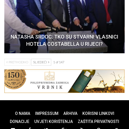
NATASHA SRDOC: TKO SU STVARNI VLASNICI
HOTELA COSTABELLA U RIJECI?
PRETHODNO
SLJEDEĆI
1 of 147
O NAMA
IMPRESSUM
ARHIVA
KORISNI LINKOVI
DONACIJE
UVJETI KORIŠTENJA
ZAŠTITA PRIVATNOSTI