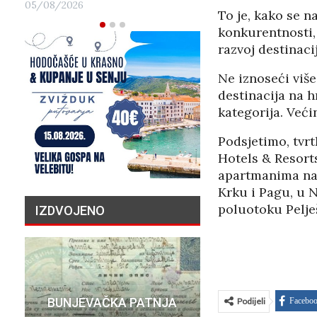
05/08/2026
To je, kako se 
konkurentnosti, 
razvoj destinaci
Ne iznoseći više
destinacija na h
kategorija. Veći
Podsjetimo, tvr
Hotels & Resorts
apartmanima na n
Krku i Pagu, u 
poluotoku Pelje
IZDVOJENO
PRIČA O N
BUNJEVAČKA PATNJA
MILIJU
Podijeli
Facebo