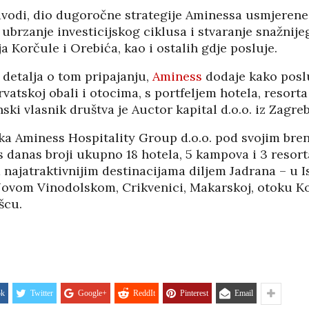
05/08
navodi, dio dugoročne strategije Aminessa usmjerene
ubrzanje investicijskog ciklusa i stvaranje snažnije
ja Korčule i Orebića, kao i ostalih gdje posluje.
 detalja o tom pripajanju,
Aminess
dodaje kako poslu
rvatskoj obali i otocima, s portfeljem hotela, resort
nski vlasnik društva je Auctor kapital d.o.o. iz Zagreb
tka Aminess Hospitality Group d.o.o. pod svojim br
 danas broji ukupno 18 hotela, 5 kampova i 3 resorta
ajatraktivnijim destinacijama diljem Jadrana – u Is
Novom Vinodolskom, Crikvenici, Makarskoj, otoku Ko
šcu.
HRVATI U VOJVODINI
ESTALIM
OSUĐENI NA
NIMA
ASIMILACIJU
ok
Twitter
Google+
ReddIt
Pinterest
Email