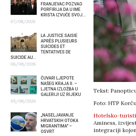
FRANJEVAC POZVAO
ORKE
PORFIRIJA DA U IME
POTAP
KRISTA IZVUČE SVOJ…
04/0
07/08/2026
G
PREDS
LA JUSTICE SAISIE
PRIS
APRÈS PLUSIEURS
OTVOR
SUICIDES ET
VRBOS
TENTATIVES DE
FESTIVALA
SUICIDE AU…
02/08/2026
A
06/08/2026
NATAS
ČUVARI LJEPOTE
SU ST
NAŠEG KRAJA II. –
HOTEL
LJETNA IZLOŽBA U
U RIJ
Tekst: Panopti
GALERIJI UZ RIJEKU
02/08/2026
05/08/2026
Foto: HTP Korču
MOBIL
Hotelsko-turist
„NASELJAVANJE
REPUB
HRVATSKIH OTOKA
02/08
Aminess, izvijest
MIGRANTIMA″ –
integraciji kojo
OSVRT