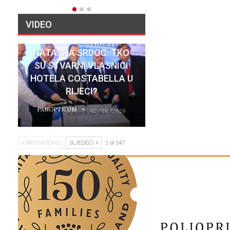
VIDEO
NATASHA SRDOC: TKO
SU STVARNI VLASNICI
HOTELA COSTABELLA U
RIJECI?
PANOPTICUM
02/08/2026
PRETHODNO
SLJEDEĆI
1 of 147