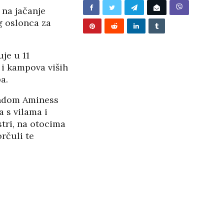
/2026
 na jačanje
g oslonca za
je u 11
a i kampova viših
a.
endom Aminess
 s vilama i
tri, na otocima
rčuli te
BUNJEVAČKA PATNJA