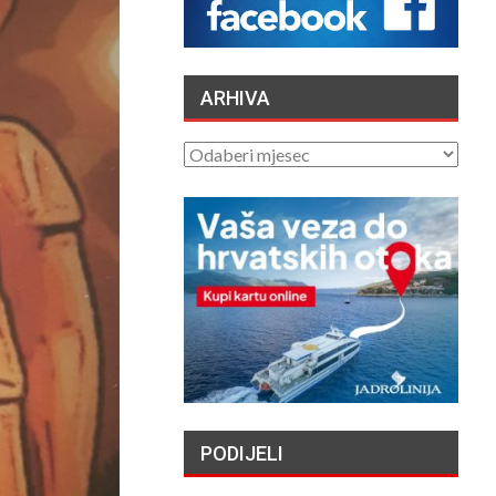
APRÈS PLUSIEURS
SUICIDES ET
TENTATIVES DE
DE AU…
ARHIVA
/2026
ČUVARI LJEPOTE
ARHIVA
NAŠEG KRAJA II. –
LJETNA IZLOŽBA U
GALERIJI UZ RIJEKU
/2026
„NASELJAVANJE
HRVATSKIH OTOKA
MIGRANTIMA″ –
OSVRT
/2026
VATROGASCI
APELIRAJU – ZBOG
PODIJELI
SIGURNOSTI PILOTA
CANADERA NE