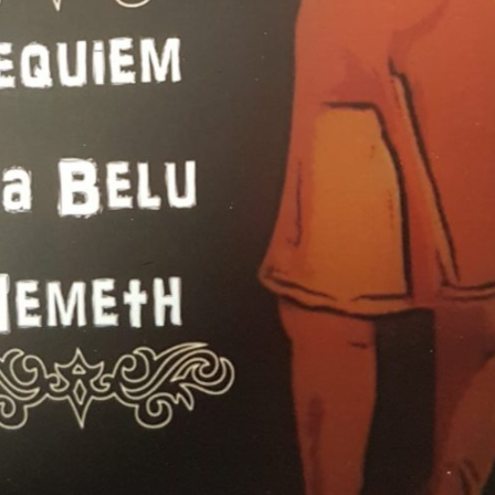
KORIS
04/08
HRVATI U VOJVODINI
ESTALIM
OSUĐENI NA
NIMA
ASIMILACIJU