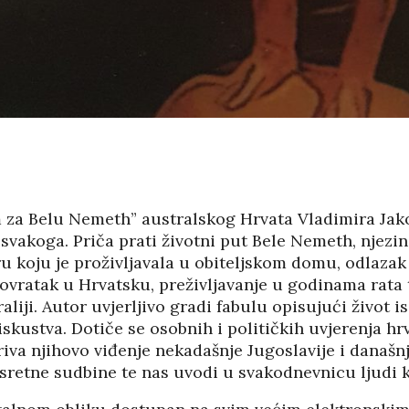
PANOPTICUM
03/04/2026
12/01/2026
IJA FORUM ILI
AKADEMSKE VEZE:
ROP GALERIJA
ULOGA KINE U
HRVATSKOJ
/2026
07/01/2026
NJE FIZIKE U
KORIJENI HRVATSKOG
I POLITIKE
NACIONALIZMA
/2026
 za Belu Nemeth” australskog Hrvata Vladimira Ja
29/12/2025
 svakoga. Priča prati životni put Bele Nemeth, njezi
SU OGROMNE
u koju je proživljavala u obiteljskom domu, odlazak 
ZNANOST U SLUŽBI
E REZERVE U
vratak u Hrvatsku, preživljavanje u godinama rata t
FESTIVALA ISTINE
I?
22/12/2025
liji. Autor uvjerljivo gradi fabulu opisujući život is
/2026
NETR
 iskustva. Dotiče se osobnih i političkih uvjerenja hr
11/05
ANOVA
POKLONICI BRANKA
iva njihovo viđenje nekadašnje Jugoslavije i današn
ŠTINA: NAKON
MAMULE U MARŠU
esretne sudbine te nas uvodi u svakodnevnicu ljudi k
SA STIGLI
PROTIV HR
I
08/12/2025