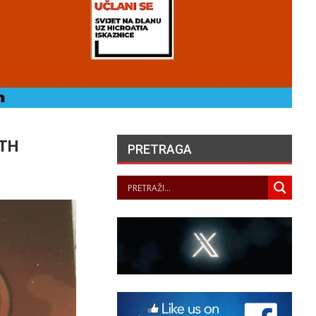
ETH
PRETRAGA
HERCEGOVAČKI
FRANJEVAC POZVAO
PORFIRIJA DA U IME
KRISTA IZVUČE SVOJ
NAROD IZ…
PANOPTICUM
07/08/2026
LA JUSTICE SAISIE