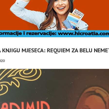
A KNJIGU MJESECA: REQUIEM ZA BELU NEM
020
A: ZAŠTO
HRVATSKA POVIJEST
MJERNO
POD KONTROLOM
DRILICE?
SRPSKE POLITIKE
PANOPTICUM
04/08/2026
01/08/2026
JEDNIK RH
MIROVINE IZ DRUGOG