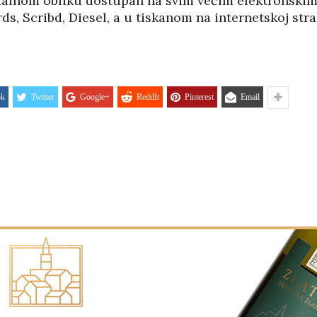
talnom obliku dostupan na svim većim elektronskim
s, Scribd, Diesel, a u tiskanom na internetskoj str
ok
Twitter
Google+
ReddIt
Pinterest
Email