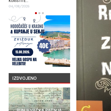
KORISTITE…
04/08/2026
IZDVOJENO
PRIČA O N
BUNJEVAČKA PATNJA
MILIJU