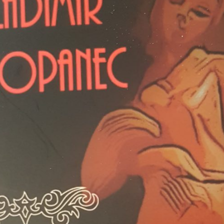
USTVOVAO
STUPA SU
ENJU 3.
NEISPLATIVE?
KA FILM
31/07/2026
SUICI
06/08
U OMIŠLJU OTVORENA
IZLOŽBA MARGERITE
HA SRDOC: TKO
RAKIĆ
VARNI VLASNICI
30/07/2026
A COSTABELLA
ECI?
HRVATSKA MEĐU
05/08
VODEĆIM ZEMLJAMA
EU PO KUPNJI E-
NI TURIZAM
KNJIGA I
LIKE HRVATSKE
AUDIOKNJIGA
/2026
29/07/2026
05/08
TKO JE KANDIDAT ZA
IČKU KASTU
PREDSJEDNIKA HOO?
I MANJAK
KRATSKIH
29/07/2026
DNOSTI I