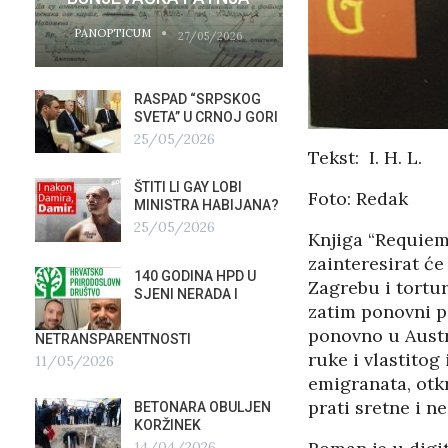
PANOPTICUM
PANOPTICUM
27/05/2026
RASPAD “SRPSKOG
GALER
SVETA” U CRNOJ GORI
AGITP
25/05/2026
04/03
Tekst: I. H. L.
ŠTITI LI GAY LOBI
NEZNA
Foto: Redak
G
MINISTRA HABIJANA?
SLUŽB
25/05/2026
16/02
Knjiga “Requiem
zainteresirat će
140 GODINA HPD U
ČIJE 
Zagrebu i tortur
SJENI NERADA I
ZLATN
zatim ponovni po
ITALIJ
ponovno u Austra
12/02
NETRANSPARENTNOSTI
ruke i vlastitog
11/05/2026
TUĐM
emigranata, otkr
OSTAV
prati sretne i n
BETONARA OBULJEN
AIRBU
KORŽINEK
RAFAL
14/04/2026