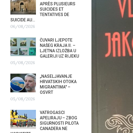
APRÈS PLUSIEURS
PRIS
SUICIDES ET
OTVOR
TENTATIVES DE
VRBOS
SUICIDE AU…
FESTIVALA
06/08/2026
02/08/2026
A
ČUVARI LJEPOTE
NATAS
NAŠEG KRAJA II. –
SU ST
LJETNA IZLOŽBA U
HOTEL
GALERIJI UZ RIJEKU
U RIJ
05/08/2026
02/08/2026
„NASELJAVANJE
MOBIL
HRVATSKIH OTOKA
REPUB
MIGRANTIMA″ –
02/08
OSVRT
05/08/2026
SUBOT
?
KRAS
VATROGASCI
DEMO
APELIRAJU – ZBOG
VRIJE
SIGURNOSTI PILOTA
PLURALIZMA –…
CANADERA NE
01/08/2026