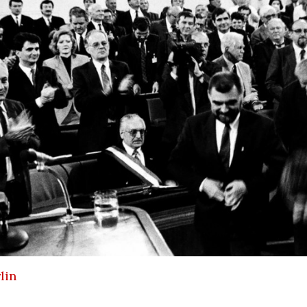
 NAMJERNO
POD KONTROLOM
AJU JEDRILICE?
SRPSKE POLITIKE
8/2026
01/08/2026
07/08
JEDNIK RH
MIROVINE IZ DRUGOG
USTVOVAO
STUPA SU
ENJU 3.
NEISPLATIVE?
KA FILM
31/07/2026
SUICI
U OMIŠLJU OTVORENA
06/08
IZLOŽBA MARGERITE
HA SRDOC: TKO
RAKIĆ
VARNI VLASNICI
30/07/2026
A COSTABELLA
ECI?
HRVATSKA MEĐU
VODEĆIM ZEMLJAMA
05/08
EU PO KUPNJI E-
NI TURIZAM
KNJIGA I
LIKE HRVATSKE
AUDIOKNJIGA
lin
/2026
29/07/2026