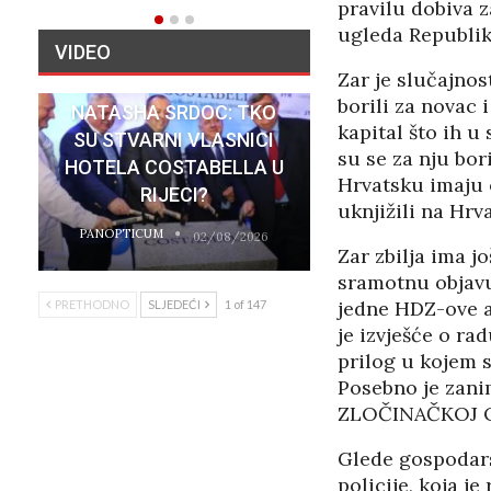
pravilu dobiva 
ugleda Republik
VIDEO
Zar je slučajnos
borili za novac i
NATASHA SRDOC: TKO
kapital što ih u
SU STVARNI VLASNICI
su se za nju bori
HOTELA COSTABELLA U
Hrvatsku imaju o
RIJECI?
uknjižili na Hrv
PANOPTICUM
02/08/2026
Zar zbilja ima j
sramotnu objavu
jedne HDZ-ove a
PRETHODNO
SLJEDEĆI
1 of 147
je izvješće o rad
prilog u kojem s
Posebno je zanim
ZLOČINAČKOJ O
Glede gospodarsk
policije, koja j