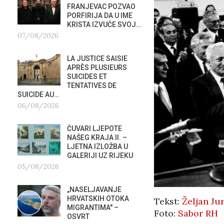
FRANJEVAC POZVAO
ORKE
PORFIRIJA DA U IME
POTAP
KRISTA IZVUČE SVOJ…
04/0
07/08/2026
G
PREDS
LA JUSTICE SAISIE
PRIS
APRÈS PLUSIEURS
OTVOR
SUICIDES ET
VRBOS
TENTATIVES DE
FESTIVALA
SUICIDE AU…
02/08/2026
A
06/08/2026
NATAS
ČUVARI LJEPOTE
SU ST
NAŠEG KRAJA II. –
HOTEL
LJETNA IZLOŽBA U
U RIJ
GALERIJI UZ RIJEKU
02/08/2026
05/08/2026
MOBIL
„NASELJAVANJE
REPUB
HRVATSKIH OTOKA
Tekst:
Željan Jur
02/08
MIGRANTIMA″ –
Foto:
Sabor RH
OSVRT