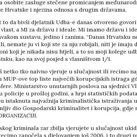
za osobite zasluge stečene promicanjem međunarodn
e Hrvatske i njezina odnosa s drugim državama.
t to da bivši djelatnik Udba-e danas otvoreno govor
 vlast, a MI za državu i ideale. Mi imamo državu i ide
 svakom sustavu, jedino i zanima. “Danas Hrvatsku n
li, nemate ju vi koji ste za nju robijali, niti je imaju
ni koji je nikada nisu htjeli, a to su moji kolege udb
atsku, kao na svoj posjed s vlasništvom 1/1.
oš netko tko naivno vjeruje u slučajnost ili recimo na
 MUP-ove top liste najvećih korupcijskih istraga gd
fere. Ministarstvo unutarnjih poslova na sjednici V
u policije u prošloj godini, a hrpi statističkih podat
u istaknuta najvažnija kriminalistička istraživanja u
ljiv dio Gospodarski kriminalitet i korupcija, gdje
RGANIZACIJI.
og kriminala zar zbilja vjerujete u slučajnost ukid
e recimo započela s djelovanjem još 2006. i to drugi p