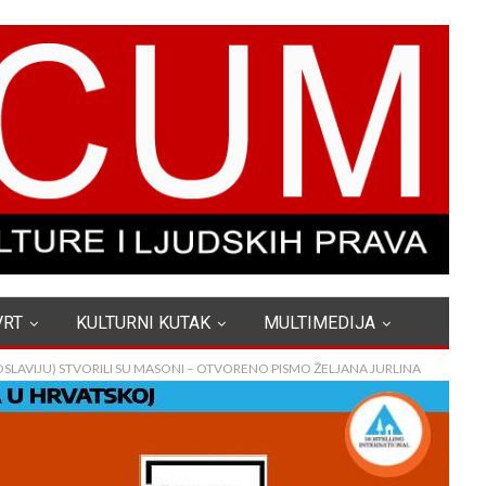
VRT
KULTURNI KUTAK
MULTIMEDIJA
ROSLAVIJU) STVORILI SU MASONI – OTVORENO PISMO ŽELJANA JURLINA