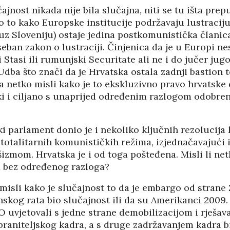
05/08
ajnost nikada nije bila slučajna, niti se tu išta prep
 to kako Europske institucije podržavaju lustraciju
uz Sloveniju) ostaje jedina postkomunistička članic
seban zakon o lustraciji. Činjenica da je u Europi ne
Stasi ili rumunjski Securitate ali ne i do jučer jug
dba što znači da je Hrvatska ostala zadnji bastion t
ja netko misli kako je to ekskluzivno pravo hrvatske 
ki i ciljano s unaprijed određenim razlogom odobren
 parlament donio je i nekoliko ključnih rezolucija 
totalitarnih komunističkih režima, izjednačavajući 
izmom. Hrvatska je i od toga pošteđena. Misli li net
 i bez određenog razloga?
 misli kako je slučajnost to da je embargo od strane
HRVATI U VOJVODINI
kog rata bio slučajnost ili da su Amerikanci 2009. 
ESTALIM
OSUĐENI NA
 uvjetovali s jedne strane demobilizacijom i rješa
NIMA
ASIMILACIJU
braniteljskog kadra, a s druge zadržavanjem kadra b