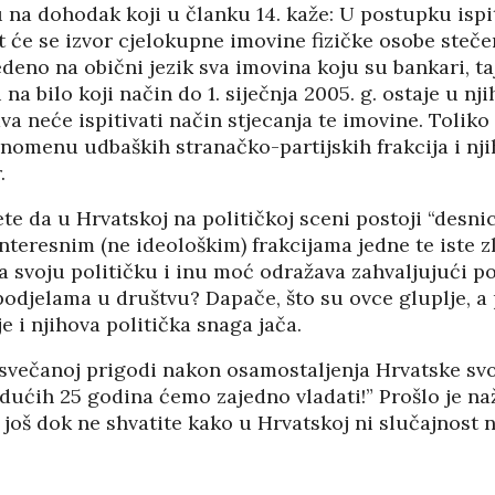
na dohodak koji u članku 14. kaže: U postupku ispit
t će se izvor cjelokupne imovine fizičke osobe stečen
vedeno na obični jezik sva imovina koju su bankari, ta
i na bilo koji način do 1. siječnja 2005. g. ostaje u 
ava neće ispitivati način stjecanja te imovine. Toliko
nomenu udbaških stranačko-partijskih frakcija i nji
.
ete da u Hrvatskoj na političkoj sceni postoji “desnica”
interesnim (ne ideološkim) frakcijama jedne te iste 
a svoju političku i inu moć odražava zahvaljujući po
odjelama u društvu? Dapače, što su ovce gluplje, a 
e i njihova politička snaga jača.
 svečanoj prigodi nakon osamostaljenja Hrvatske svo
Idućih 25 godina ćemo zajedno vladati!” Prošlo je na
i još dok ne shvatite kako u Hrvatskoj ni slučajnost n