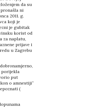
azloženjem da su
 pronašla ni
nca 2011. g.
ca koji je
ezni je gubitak
vinsku korist od
na za naplatu,
aznene prijave i
 uredu u Zagrebu
e dobronamjerno,
 porijekla
vorio put
akon o amnestiji”
nepoznati (
i dopunama