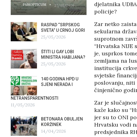
djelatnika UDBA
PANOPTICUM
PANOPTICUM
27/05/2026
policije?
Zar netko zaist
RASPAD “SRPSKOG
GALER
SVETA” U CRNOJ GORI
AGITP
sekularna država
25/05/2026
04/03
suprotnom završe
“Hrvatska NIJE s
ŠTITI LI GAY LOBI
NEZNA
je, usprkos tom
G
MINISTRA HABIJANA?
SLUŽB
zemljama na lust
25/05/2026
16/02
institucija crkve
svjetske financi
140 GODINA HPD U
ČIJE 
poslovanju, niti
SJENI NERADA I
ZLATN
činjenično godi
ITALIJ
12/02
NETRANSPARENTNOSTI
Zar je slučajno
11/05/2026
kaže kako su “Hr
TUĐM
jer su to ONI po
OSTAV
BETONARA OBULJEN
AIRBU
Hrvatsku vodi na
KORŽINEK
RAFAL
predsjednika RH
14/04/2026
17/01/2026