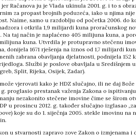
i jer Račanova ju je Vlada ukinula 2001. g. i to s obr
rnim za propast brojnih poduzeća, iako u njima nije
ost. Naime, samo u razdoblju od početka 2006. do ko
nadzora i otkrila 1,9 milijardi kuna proračunskog nov
i. Na taj način je naplaćeno 405 milijuna kuna, a por
milijuna kuna. Utvrdila je protupravno stečenu imo
a, donijela 1671 rješenja na iznos od 1,7 milijardi ku
menih zabrana obavljanja djelatnosti, podnijela 152 k
rijedloga. Službi je poslove obavljala u Središnjem
greb, Split, Rijeka, Osijek, Zadar).
 može vjerovati kako je HDZ slučajno, ili ne daj Bož
. g. proglasio prestanak važenja Zakona o ispitivanju
manju nezakonito stečene imovine čime se širom ot
 SDP u prosincu 2012. g. također slučajno izglasao „z
pove) koje su do 1. siječnja 2005. stekle imovinu na 
in.
akon u stvarnosti zapravo zove Zakon o izmjenama 