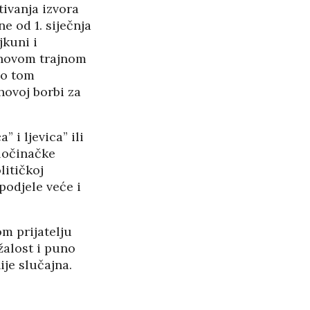
ivanja izvora
e od 1. siječnja
jkuni i
njihovom trajnom
 o tom
hovoj borbi za
 i ljevica” ili
zločinačke
litičkoj
podjele veće i
m prijatelju
žalost i puno
ije slučajna.