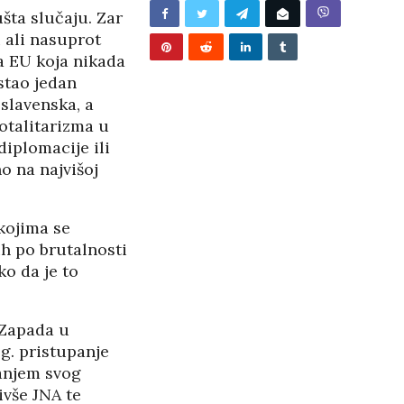
/2026
ušta slučaju. Zar
 ali nasuprot
a EU koja nikada
stao jedan
oslavenska, a
otalitarizma u
diplomacije ili
o na najvišoj
kojima se
ih po brutalnosti
ko da je to
 Zapada u
g. pristupanje
vanjem svog
BUNJEVAČKA PATNJA
ivše JNA te