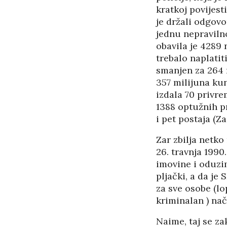
kratkoj povijest
je držali odgovo
jednu nepraviln
obavila je 4289 
trebalo naplatit
smanjen za 264 
357 milijuna kun
izdala 70 privre
1388 optužnih p
i pet postaja (Za
Zar zbilja netko
26. travnja 1990
imovine i oduzi
pljački, a da je
za sve osobe (lo
kriminalan ) nač
Naime, taj se z