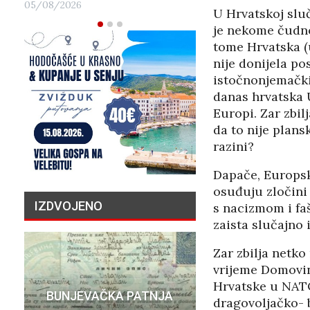
05/08/2026
U Hrvatskoj sluč
je nekome čudno
tome Hrvatska (
nije donijela po
istočnonjemački 
danas hrvatska U
Europi. Zar zbil
da to nije plans
razini?
Dapače, Europski
osuđuju zločini 
IZDVOJENO
s nacizmom i faš
zaista slučajno
Zar zbilja netko
vrijeme Domovins
PRIČA O N
Hrvatske u NATO
BUNJEVAČKA PATNJA
MILIJU
dragovoljačko- 