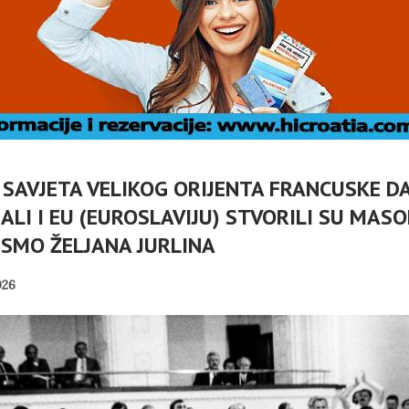
 SAVJETA VELIKOG ORIJENTA FRANCUSKE DA
SUBOTIČKU KASTU
ALI I EU (EUROSLAVIJU) STVORILI SU MASO
APELIRAJU
KRASI MANJAK
SMO ŽELJANA JURLINA
URNOSTI
DEMOKRATSKIH
ADERA NE
VRIJEDNOSTI I
026
DRONOVE
PLURALIZMA – PISMO
…
NIKOLE…
PANOPTICUM
04/08/2026
01/08/2026
 DUBINA: ZAŠTO
HRVATSKA POVIJEST