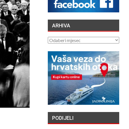
FRANJEVAC POZVAO
PORFIRIJA DA U IME
KRISTA IZVUČE SVOJ…
/2026
ARHIVA
LA JUSTICE SAISIE
APRÈS PLUSIEURS
ARHIVA
SUICIDES ET
TENTATIVES DE
DE AU…
/2026
ČUVARI LJEPOTE
NAŠEG KRAJA II. –
LJETNA IZLOŽBA U
GALERIJI UZ RIJEKU
/2026
„NASELJAVANJE
HRVATSKIH OTOKA
PODIJELI
MIGRANTIMA″ –
OSVRT