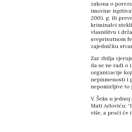
zakona o porezu 
imovine ispitiva
2005. g. ili pre
kriminalci stekl
vlasništvu i drž
sveprisutnom fe
zajedničku stvar
Zar zbilja vjeruj
da se ne radi o 
organizacije koj
nepismenosti i p
nepomirljive to j
V. Šeks u jednoj
Mati Arloviću: “
više, a proći će 