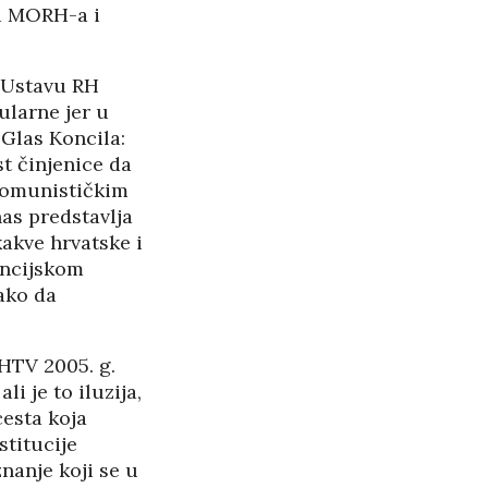
 u MORH-a i
PANOPTICUM
27/05/2026
o Ustavu RH
RASPAD “SRPSKOG
SVETA” U CRNOJ GORI
ularne jer u
25/05/2026
 Glas Koncila:
st činjenice da
ŠTITI LI GAY LOBI
 komunističkim
MINISTRA HABIJANA?
nas predstavlja
25/05/2026
 kakve hrvatske i
nancijskom
140 GODINA HPD U
ako da
SJENI NERADA I
ANSPARENTNOSTI
 HTV 2005. g.
/2026
i je to iluzija,
cesta koja
BETONARA OBULJEN
stitucije
KORŽINEK
nanje koji se u
14/04/2026