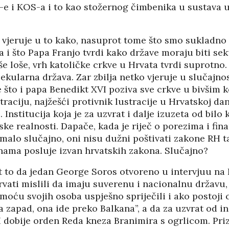
-e i KOS-a i to kao stožernog čimbenika u sustava
PANOPTICUM
03/04/2026
12/01/2026
a vjeruje u to kako, nasuprot tome što smo sukladn
IJA FORUM ILI
AKADEMSKE VEZE:
ROP GALERIJA
ULOGA KINE U
 i što Papa Franjo tvrdi kako države moraju biti sek
HRVATSKOJ
/2026
 loše, vrh katoličke crkve u Hrvata tvrdi suprotno.
07/01/2026
ekularna država. Zar zbilja netko vjeruje u slučajno
NJE FIZIKE U
e što i papa Benedikt XVI poziva sve crkve u bivšim
KORIJENI HRVATSKOG
I POLITIKE
raciju, najžešći protivnik lustracije u Hrvatskoj da
NACIONALIZMA
/2026
. Institucija koja je za uzvrat i dalje izuzeta od bilo
29/12/2025
jske realnosti. Dapače, kada je riječ o porezima i fi
SU OGROMNE
 malo slučajno, oni nisu dužni poštivati zakone RH t
ZNANOST U SLUŽBI
E REZERVE U
nama posluje izvan hrvatskih zakona. Slučajno?
FESTIVALA ISTINE
I?
22/12/2025
/2026
NETR
st to da jedan George Soros otvoreno u intervjuu na
11/05
vati mislili da imaju suverenu i nacionalnu državu, al
ANOVA
POKLONICI BRANKA
moću svojih osoba uspješno spriječili i ako postoji 
ŠTINA: NAKON
MAMULE U MARŠU
SA STIGLI
PROTIV HR
 zapad, ona ide preko Balkana”, a da za uzvrat od in
I
08/12/2025
 dobije orden Reda kneza Branimira s ogrlicom. Priz