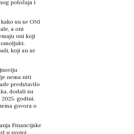
og položaja i
i kako su se ONI
ale, a oni
emaju oni koji
 domoljubi.
aši, koji su se
jnoviju
je nema niti
lade predstavilo
aka, dodali su
 2025. godini.
 nema govora o
anja Financijske
ut u svojoj