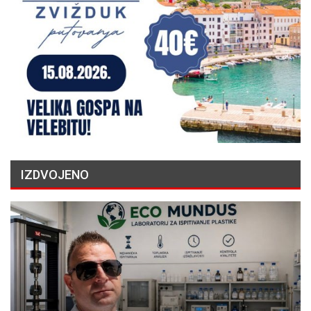
IZDVOJENO