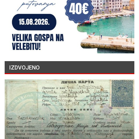
IZDVOJENO