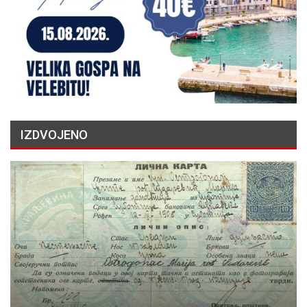
IZDVOJENO