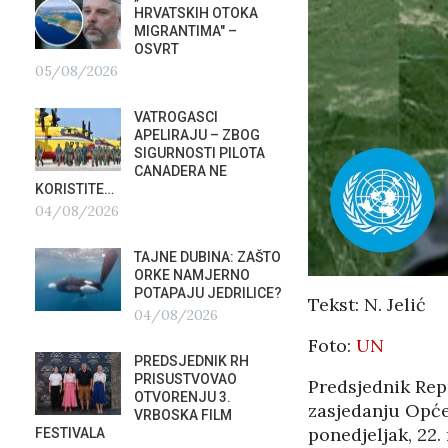
HRVATSKIH OTOKA
REPUB
MIGRANTIMA″ –
02/08
OSVRT
05/08/2026
SUBOT
KRAS
VATROGASCI
DEMO
APELIRAJU – ZBOG
VRIJE
?
SIGURNOSTI PILOTA
PLURALIZMA –…
CANADERA NE
01/08/2026
KORISTITE…
04/08/2026
HRVAT
POD 
TAJNE DUBINA: ZAŠTO
SRPSK
ORKE NAMJERNO
01/08
POTAPAJU JEDRILICE?
Tekst: N. Jelić
04/08/2026
MIROV
Foto:
UN
STUPA
PREDSJEDNIK RH
NEISP
PRISUSTVOVAO
Predsjednik Rep
31/07
OTVORENJU 3.
zasjedanju Opće
VRBOSKA FILM
ponedjeljak, 22.
FESTIVALA