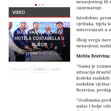
nesavjesnog ili
zanemaruje.
VIDEO
Istodobno, prem
vještaka, tijela 
NATASHA SRDOC: TKO
intervenirati u 
SU STVARNI VLASNICI
HOTELA COSTABELLA U
Zbog svega nave
RIJECI?
nesavjesni sudsk
PANOPTICUM
02/08/2026
Melita Bestvina:
“Nama je iznimn
PRETHODNO
SLJEDEĆI
1 of 147
situacija drasti
kodeks sudskih 
sudskim vještaci
Bestvina, predsj
“Godinama preda
nalaz i bolje od