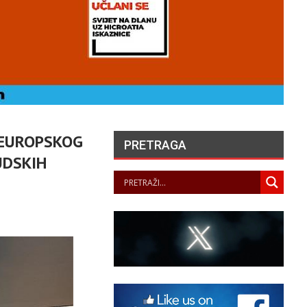
 EUROPSKOG
PRETRAGA
UDSKIH
UVARI LJEPOTE NAŠEG
KRAJA II. – LJETNA
ZLOŽBA U GALERIJI UZ
RIJEKU
PANOPTICUM
05/08/2026
„NASELJAVANJE