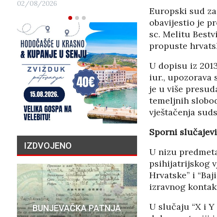
02/08/2026
Europski sud za
obavijestio je p
sc. Melitu Bestv
propuste hrvatsk
U dopisu iz 2013
iur., upozorava
je u više presud
temeljnih slobo
vještačenja suds
Sporni slučaje
IZDVOJENO
U nizu predmeta
psihijatrijskog 
Hrvatske” i “Baj
izravnog kontak
PRIČA O N
U slučaju “X i Y
BUNJEVAČKA PATNJA
MILIJU