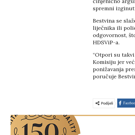
činjenično argum
spremni izginuti
Bestvina se slaž
liječnika ili pol
odgovornost, št
HDSViP-a.
“Otpori su takv
Komisiju jer već
ponižavanja prema
poručuje Bestvin
Podijeli
Facebo