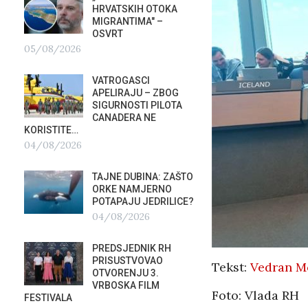
HRVATSKIH OTOKA
REPUB
MIGRANTIMA″ –
02/08
OSVRT
05/08/2026
SUBOT
KRAS
VATROGASCI
DEMO
APELIRAJU – ZBOG
VRIJE
?
SIGURNOSTI PILOTA
PLURALIZMA –…
CANADERA NE
01/08/2026
KORISTITE…
04/08/2026
HRVAT
POD 
TAJNE DUBINA: ZAŠTO
SRPSK
ORKE NAMJERNO
01/08
POTAPAJU JEDRILICE?
04/08/2026
MIROV
STUPA
PREDSJEDNIK RH
NEISP
PRISUSTVOVAO
31/07
Tekst:
Vedran M
OTVORENJU 3.
VRBOSKA FILM
Foto: Vlada RH
FESTIVALA