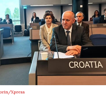
LIKE HRVATSKE
VODEĆIM ZEMLJAMA
EU PO KUPNJI E-
/2026
KNJIGA I
AUDIOKNJIGA
05/08
IČKU KASTU
29/07/2026
I MANJAK
KRATSKIH
TKO JE KANDIDAT ZA
DNOSTI I
PREDSJEDNIKA HOO?
29/07/2026
KORIS
04/08
SKA POVIJEST
PETRINJA BOGATIJA
KONTROLOM
ZA OSAM
E POLITIKE
NOVOIZGRAĐENIH
STAMBENIH
/2026
OBJEKATA SA 152…
28/07/2026
INE IZ DRUGOG
 SU
LATIVE?
DSHV IZMEĐU
POLITIČKOG
/2026
orin/Xpress
PRIJEPORA – PISMO
PREDSJEDNIKA MO
FESTI
DSHV…