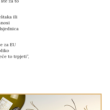
 ste za to
štaka ili
snosi
dsjednica
e za EU
oliko
će to trpjeti”,