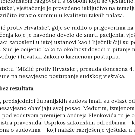
 telefonskom razgovoru s osobom koju se vještačilo
PANOPTICUM
03/04/2026
12/01/2026
atske“, vještačenje je provedeno isključivo na teme
izričito izrazio sumnju u kvalitetu takvih nalaza.
IJA FORUM ILI
AKADEMSKE VEZE:
ć protiv Hrvatske“, gdje se radilo o prigovorima na
ROP GALERIJA
ULOGA KINE U
čenja koje je navodno dovelo do smrti pacijenta, vje
HRVATSKOJ
/2026
aci zaposleni u istoj ustanovi kao i liječnik čiji su p
07/01/2026
 Sud je ocijenio kako ta okolnost dovodi u pitanje 
NJE FIZIKE U
otvrđuje i hrvatski Zakon o kaznenom postupku.
KORIJENI HRVATSKOG
I POLITIKE
NACIONALIZMA
/2026
metu “Miklić protiv Hrvatske“, presuda donesena 4. 
29/12/2025
uje na nesavjesno postupanje sudskog vještaka.
SU OGROMNE
ZNANOST U SLUŽBI
E REZERVE U
bez rezultata
FESTIVALA ISTINE
I?
22/12/2025
/2026
NETR
 predsjednici županijskih sudova imali su ovlast od
11/05
 nesavjesno obavljaju svoj posao. Međutim, izmjeno
ANOVA
POKLONICI BRANKA
 pod vodstvom premijera Andreja Plenkovića tu je 
ŠTINA: NAKON
MAMULE U MARŠU
SA STIGLI
PROTIV HR
nistra pravosuđa. Usprkos zakonskim odredbama – 
I
08/12/2025
ona o sudovima – koji nalaže razrješenje vještaka u