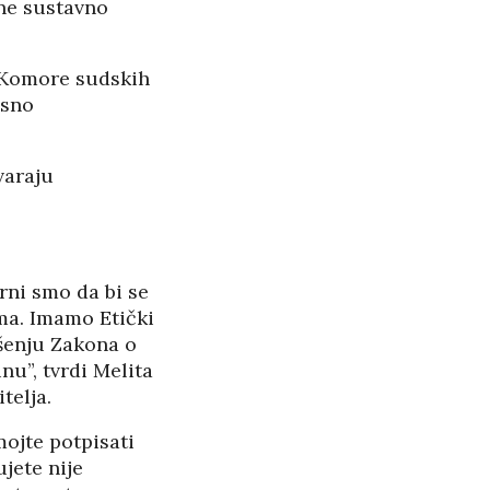
ine sustavno
e Komore sudskih
isno
varaju
rni smo da bi se
ima. Imamo Etički
ošenju Zakona o
nu”, tvrdi Melita
telja.
ojte potpisati
jete nije