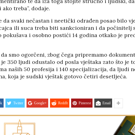
entirano te da iza toga stojite stručno i ljudski, da
 ako treba”, dodaje.
e da svaki nečastan i neetički odrađen posao bilo vje
icajca ili suca treba biti sankcioniran i da počinitelj 
o pokušava i osobno postići 14 godina otkako je pre
i da smo ogorčeni, zbog čega pripremamo dokument
 je 350 ljudi odustalo od posla vještaka zato što je t
 naših 50 profesija i 140 specijalizacija, da ljudi ne
a, koja je sudski vještak gotovo četiri desetljeća.
ok
Twitter
Google+
ReddIt
Pinterest
Email