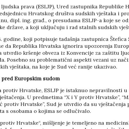
02/08
27/07/2026
 ljudska prava (ESLJP), Ured zastupnika Republike H
redsjednicu Hrvatskog društva sudskih vještaka i proc
inu, dipl. ing. građ., o presudama ESLJP-a koje se o
e države, a koji uključuju i rad stalnih sudskih vješ
. godine, koji potpisuje tadašnja zastupnica Štefica S
 se da Republika Hrvatska ignorira upozorenja Europ
a utvrdio kršenje obveza iz Konvencije za zaštitu lju
da. Posebno su problematični aspekti vezani uz nač
kih vještaka, na koje je Sud već ranije ukazivao.
vi pred Europskim sudom
 protiv Hrvatske, ESLJP je istaknuo nepravilnosti 
vještačenja. U predmetima “X i Y protiv Hrvatske”, “M.
ić protiv Hrvatske”, Sud je utvrdio da su vještačenja
HRVATI U VOJVODINI
ta s osobama o kojima se odlučivalo.
ESTALIM
OSUĐENI NA
 protiv Hrvatske“, mišljenje je temeljeno na medicins
NIMA
ASIMILACIJU