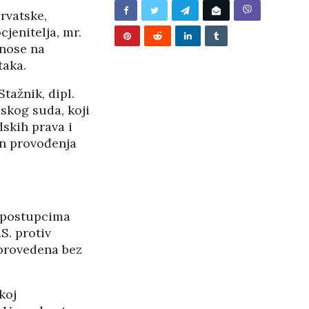
/2026
rvatske,
jenitelja, mr.
dnose na
taka.
tažnik, dipl.
skog suda, koji
dskih prava i
in provođenja
u postupcima
S. protiv
 provedena bez
koj
BUNJEVAČKA PATNJA