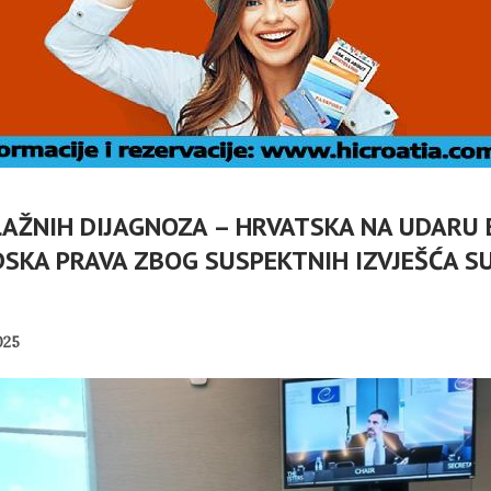
AŽNIH DIJAGNOZA – HRVATSKA NA UDARU
DSKA PRAVA ZBOG SUSPEKTNIH IZVJEŠĆA S
DOC: TKO
Č
VLASNICI
U OMIŠLJU OTVORENA
025
ABELLA U
IZLOŽBA MARGERITE
I
I?
RAKIĆ
PANOPTICUM
02/08/2026
30/07/2026
NI TURIZAM
HRVATSKA MEĐU