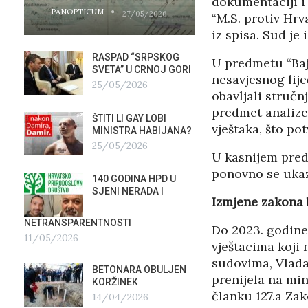
dokumentaciji i
PANOPTICUM
PANOPTICUM
27/05/2026
“M.S. protiv Hrv
iz spisa. Sud je 
RASPAD “SRPSKOG
GALER
U predmetu “Baji
SVETA” U CRNOJ GORI
AGITP
nesavjesnog lije
25/05/2026
04/03
obavljali stručnj
predmet analize.
ŠTITI LI GAY LOBI
NEZNA
vještaka, što p
G
MINISTRA HABIJANA?
SLUŽB
25/05/2026
16/02
U kasnijem pred
ponovno se ukaz
140 GODINA HPD U
ČIJE 
SJENI NERADA I
ZLATN
Izmjene zakona 
ITALIJ
12/02
NETRANSPARENTNOSTI
Do 2023. godine,
11/05/2026
vještacima koji
TUĐM
sudovima, Vlada
OSTAV
BETONARA OBULJEN
AIRBU
prenijela na mi
KORŽINEK
RAFAL
članku 127.a Zak
14/04/2026
17/01/2026