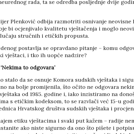
 neurednog rada, ta se odredba posljednje dvije god
ijer Plenković odbija razmotriti osnivanje neovisn
koje bi ocjenjivalo kvalitetu vještačenja i moglo neov
slučaju stručnih i etičkih propusta.
denog postavlja se opravdano pitanje – komu odgo
i vještaci, i tko ih uopće nadzire?
 ‘Nekima to odgovara’
o stalo da se osnuje Komora sudskih vještaka i sigu
čno na bolje promijenila, što očito ne odgovara nek
vještaka od 1985. godine i, iako inzistiramo na don
ma s etičkim kodeksom, to se razvlači već 15-u godi
ednica Hrvatskog društva sudskih vještaka i procjeni
jem etiku vještacima i svaki put kažem – radije nem
ustanite ako niste sigurno da ono što pišete i potpisu