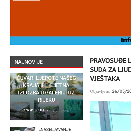
PRAVOSUĐE L
NAJNOVIJE
SUDA ZA LJU
VJEŠTAKA
ČUVARI LJEPOTE NAŠEG
NATASHA SR
KRAJA II. – LJETNA
SU STVARNI 
Objavljeno
24/05/2
IZLOŽBA U GALERIJI UZ
HOTELA COST
RIJEKU
RIJEC
PANOPTICUM
PANOPTICUM
05/08/2026
„NASELJAVANJE
MOBIL