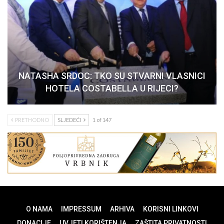
NATASHA SRDOC: TKO SU STVARNI VLASNICI
HOTELA COSTABELLA U RIJECI?
PRETHODNO
SLJEDEĆI
1 of 147
O NAMA
IMPRESSUM
ARHIVA
KORISNI LINKOVI
DONACIJE
UVJETI KORIŠTENJA
ZAŠTITA PRIVATNOSTI