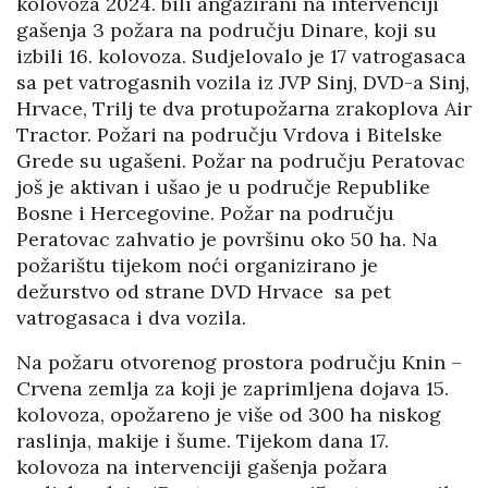
kolovoza 2024. bili angažirani na intervenciji
gašenja 3 požara na području Dinare, koji su
izbili 16. kolovoza. Sudjelovalo je 17 vatrogasaca
sa pet vatrogasnih vozila iz JVP Sinj, DVD-a Sinj,
Hrvace, Trilj te dva protupožarna zrakoplova Air
Tractor. Požari na području Vrdova i Bitelske
Grede su ugašeni. Požar na području Peratovac
još je aktivan i ušao je u područje Republike
Bosne i Hercegovine. Požar na području
Peratovac zahvatio je površinu oko 50 ha. Na
požarištu tijekom noći organizirano je
dežurstvo od strane DVD Hrvace sa pet
vatrogasaca i dva vozila.
Na požaru otvorenog prostora području Knin –
Crvena zemlja za koji je zaprimljena dojava 15.
kolovoza, opožareno je više od 300 ha niskog
raslinja, makije i šume. Tijekom dana 17.
kolovoza na intervenciji gašenja požara