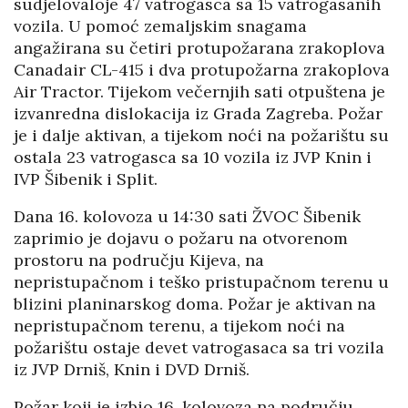
sudjelovaloje 47 vatrogasca sa 15 vatrogasanih
vozila. U pomoć zemaljskim snagama
angažirana su četiri protupožarana zrakoplova
Canadair CL-415 i dva protupožarna zrakoplova
Air Tractor. Tijekom večernjih sati otpuštena je
izvanredna dislokacija iz Grada Zagreba. Požar
je i dalje aktivan, a tijekom noći na požarištu su
ostala 23 vatrogasca sa 10 vozila iz JVP Knin i
IVP Šibenik i Split.
Dana 16. kolovoza u 14:30 sati ŽVOC Šibenik
zaprimio je dojavu o požaru na otvorenom
prostoru na području Kijeva, na
nepristupačnom i teško pristupačnom terenu u
blizini planinarskog doma. Požar je aktivan na
nepristupačnom terenu, a tijekom noći na
požarištu ostaje devet vatrogasaca sa tri vozila
iz JVP Drniš, Knin i DVD Drniš.
Požar koji je izbio 16. kolovoza na području