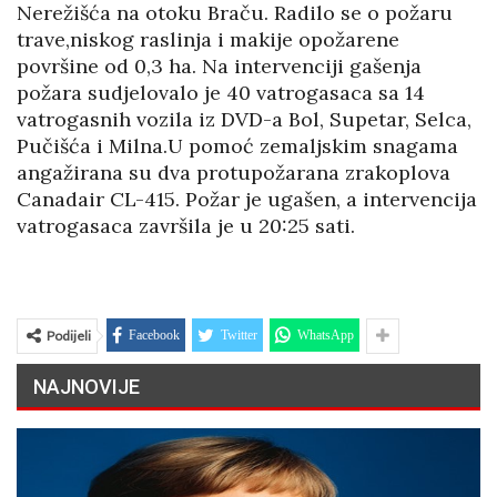
Nerežišća na otoku Braču. Radilo se o požaru
trave,niskog raslinja i makije opožarene
površine od 0,3 ha. Na intervenciji gašenja
požara sudjelovalo je 40 vatrogasaca sa 14
vatrogasnih vozila iz DVD-a Bol, Supetar, Selca,
Pučišća i Milna.U pomoć zemaljskim snagama
angažirana su dva protupožarana zrakoplova
Canadair CL-415. Požar je ugašen, a intervencija
vatrogasaca završila je u 20:25 sati.
Podijeli
Facebook
Twitter
WhatsApp
NAJNOVIJE