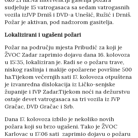
sudjeluje 15 vatrogasaca sa sedam vatrogasnih
vozila izJVP Drniš i DVD-a Unešić, Ružić i Drniš.
Požar je aktivan, pod nadzorom gasitelja.
Lokalizirani i ugašeni požari
Požar na području mjesta Pribudić za koji je
ŽVOC Zadar zaprimio dojavu dana 16. kolovoza
u 15:35, lokaliziran je. Radi se o požaru trave,
niskog raslinja i makije opožarene površine 500
ha.Tijekom večernjih sati 17. kolovoza otpuštena
je izvanredna dislokacija iz Ličko-senjske
županije i IVP Zadar.Tijekom noći na dežurstvu
ostaje devet vatrogasaca sa tri vozila iz JVP
Gračac, DVD Gračac i Srb.
Dana 17. kolovoza izbilo je nekoliko novih
požara koji su brzo ugašeni. Tako je ŽVOC
Karlovac u 17:06 sati zaprimio dojavu o požaru