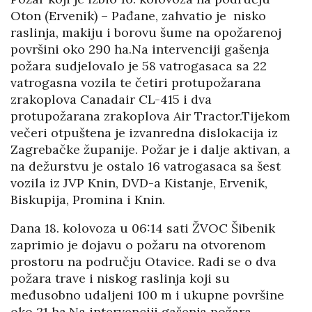
Oton (Ervenik) – Pađane, zahvatio je nisko
raslinja, makiju i borovu šume na opožarenoj
površini oko 290 ha.Na intervenciji gašenja
požara sudjelovalo je 58 vatrogasaca sa 22
vatrogasna vozila te četiri protupožarana
zrakoplova Canadair CL-415 i dva
protupožarana zrakoplova Air Tractor.Tijekom
večeri otpuštena je izvanredna dislokacija iz
Zagrebačke županije. Požar je i dalje aktivan, a
na dežurstvu je ostalo 16 vatrogasaca sa šest
vozila iz JVP Knin, DVD-a Kistanje, Ervenik,
Biskupija, Promina i Knin.
Dana 18. kolovoza u 06:14 sati ŽVOC Šibenik
zaprimio je dojavu o požaru na otvorenom
prostoru na području Otavice. Radi se o dva
požara trave i niskog raslinja koji su
međusobno udaljeni 100 m i ukupne površine
oko 21 ha.Na intervenciji gašenja požara