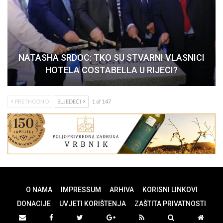
NATASHA SRDOC: TKO SU STVARNI VLASNICI
HOTELA COSTABELLA U RIJECI?
PRETHODNO
SLJEDEĆI
1 of 147
O NAMA
IMPRESSUM
ARHIVA
KORISNI LINKOVI
DONACIJE
UVJETI KORIŠTENJA
ZAŠTITA PRIVATNOSTI