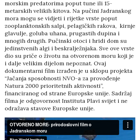
morskim predatorima poput tune ili 15-
metarskih velikih kitova. Na pučini Jadranskog
mora mogu se vidjeti i rijetke vrste poput
zooplanktonskih salpi, pelagičkih rakova, kirnje
glavulje, goluba uhana, prugastih dupina i
mnogih drugih. Pučinski otoci i hridi dom su
jedinstvenih algi i beskralježnjaka. Sve ove vrste
dio su priče o životu na otvorenom moru koji je
i dalje velikim dijelom nepoznat. Ovaj
dokumentarni film izrađen je u sklopu projekta
“Jačanja sposobnosti NVO-a za provođenje
Natura 2000 prioritetnih aktivnosti”,
financiranog od strane Europske unije. Sadržaj
filma je odgovornost Instituta Plavi svijet i ne
odražava stavove Europske unije.