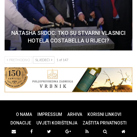
NATASHA SRDOC: TKO SU STVARNI VLASNICI
HOTELA COSTABELLA U RIJECI?
PRETHODNO
SLJEDEĆI
1 of 147
O NAMA
IMPRESSUM
ARHIVA
KORISNI LINKOVI
DONACIJE
UVJETI KORIŠTENJA
ZAŠTITA PRIVATNOSTI