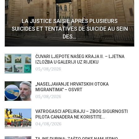
LA JUSTICE SAISIE APRÈS PLUSIEURS
SUICIDES ET TENTATIVES DE SUICIDE AU SEIN
DES…
ČUVARI LJEPOTE NAŠEG KRAJA II. – LJETNA
IZLOŽBA U GALERIJI UZ RIJEKU
05/08/2026
„NASELJAVANJE HRVATSKIH OTOKA
MIGRANTIMA″ – OSVRT
05/08/2026
VATROGASCI APELIRAJU – ZBOG SIGURNOSTI
PILOTA CANADERA NE KORISTITE…
04/08/2026
TAJNE DUBINA: ZAŠTO ORKE NAMJERNO