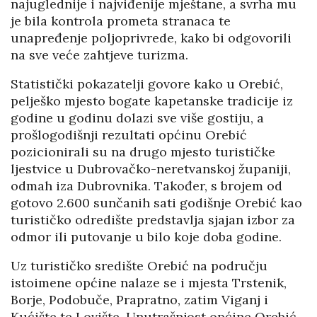
najuglednije i najviđenije mještane, a svrha mu
je bila kontrola prometa stranaca te
unapređenje poljoprivrede, kako bi odgovorili
na sve veće zahtjeve turizma.
Statistički pokazatelji govore kako u Orebić,
pelješko mjesto bogate kapetanske tradicije iz
godine u godinu dolazi sve više gostiju, a
prošlogodišnji rezultati općinu Orebić
pozicionirali su na drugo mjesto turističke
ljestvice u Dubrovačko-neretvanskoj županiji,
odmah iza Dubrovnika. Također, s brojem od
gotovo 2.600 sunčanih sati godišnje Orebić kao
turističko odredište predstavlja sjajan izbor za
odmor ili putovanje u bilo koje doba godine.
Uz turističko središte Orebić na području
istoimene općine nalaze se i mjesta Trstenik,
Borje, Podobuče, Prapratno, zatim Viganj i
Kućište te Lovište. Unutrašnjost općine Orebić