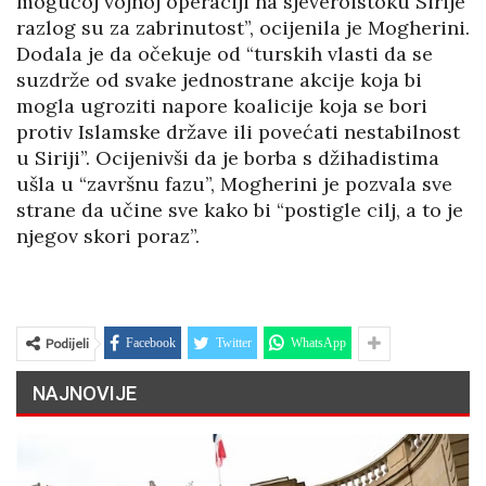
mogućoj vojnoj operaciji na sjeveroistoku Sirije
razlog su za zabrinutost”, ocijenila je Mogherini.
Dodala je da očekuje od “turskih vlasti da se
suzdrže od svake jednostrane akcije koja bi
mogla ugroziti napore koalicije koja se bori
protiv Islamske države ili povećati nestabilnost
u Siriji”. Ocijenivši da je borba s džihadistima
ušla u “završnu fazu”, Mogherini je pozvala sve
strane da učine sve kako bi “postigle cilj, a to je
njegov skori poraz”.
Podijeli
Facebook
Twitter
WhatsApp
NAJNOVIJE