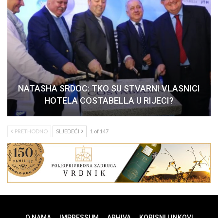
NATASHA SRDOC: TKO SU STVARNI VLASNICI
HOTELA COSTABELLA U RIJECI?
PRETHODNO
SLJEDEĆI
1 of 147
O NAMA
IMPRESSUM
ARHIVA
KORISNI LINKOVI