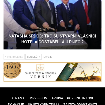
NATASHA SRDOC: TKO SU STVARNI VLASNICI
HOTELA COSTABELLA U RIJECI?
PRETHODNO
SLJEDEĆI
1 of 147
O NAMA
IMPRESSUM
ARHIVA
KORISNI LINKOVI
DONACIJE
UVJETI KORIŠTENJA
ZAŠTITA PRIVATNOSTI