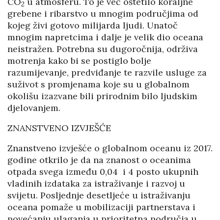
CO
u atmosferu. To je već oštetilo koraljne
2
grebene i ribarstvo u mnogim područjima od
kojeg živi gotovo milijarda ljudi. Unatoč
mnogim napretcima i dalje je velik dio oceana
neistražen. Potrebna su dugoročnija, održiva
motrenja kako bi se postiglo bolje
razumijevanje, predviđanje te razvile usluge za
suživot s promjenama koje su u globalnom
okolišu izazvane bili prirodnim bilo ljudskim
djelovanjem.
ZNANSTVENO IZVJEŠĆE
Znanstveno izvješće o globalnom oceanu iz 2017.
godine otkrilo je da na znanost o oceanima
otpada svega između 0,04 i 4 posto ukupnih
vladinih izdataka za istraživanje i razvoj u
svijetu. Posljednje desetljeće u istraživanju
oceana pomaže u mobilizaciji partnerstava i
povećanju ulaganja u prioritetna područja u