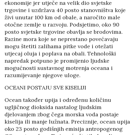
ekonomije jer utječe na velik dio svjetske
trgovine i uzdržava 40 posto stanovništva koje
živi unutar 100 km od obale, a naročito male
otočne zemlje u razvoju. Podsjetimo, oko 90
posto svjetske trgovine obavlja se brodovima.
Razine mora koje se neprestano povećavaju
mogu štetiti zalihama pitke vode i otežati
utjecaj oluja i poplava na obali. Tehnološki
napredak potpuno je promijenio ljudske
mogućnosti sustavnog motrenja oceana i
razumijevanje njegove uloge.
OCEANI POSTAJU SVE KISELIJI
Ocean također upija i određenu količinu
ugljičnog dioksida nastalog ljudskim
djelovanjem zbog čega morska voda postaje
kiselija ili manje lužnata. Preciznije, ocean upija
oko 23 posto godišnjih emisija antropogenog