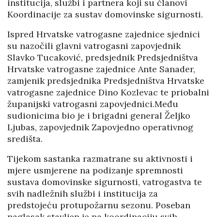
institucija, službi i partnera koji su članovi
Koordinacije za sustav domovinske sigurnosti.
Ispred Hrvatske vatrogasne zajednice sjednici
su nazočili glavni vatrogasni zapovjednik
Slavko Tucaković, predsjednik Predsjedništva
Hrvatske vatrogasne zajednice Ante Sanader,
zamjenik predsjednika Predsjedništva Hrvatske
vatrogasne zajednice Dino Kozlevac te priobalni
županijski vatrogasni zapovjednici.Među
sudionicima bio je i brigadni general Željko
Ljubas, zapovjednik Zapovjedno operativnog
središta.
Tijekom sastanka razmatrane su aktivnosti i
mjere usmjerene na podizanje spremnosti
sustava domovinske sigurnosti, vatrogastva te
svih nadležnih službi i institucija za
predstojeću protupožarnu sezonu. Poseban
naglasak stavljen je na koordinaciju svih