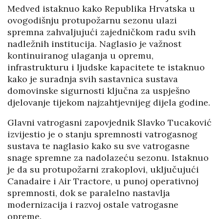
Medved istaknuo kako Republika Hrvatska u
ovogodišnju protupožarnu sezonu ulazi
spremna zahvaljujući zajedničkom radu svih
nadležnih institucija. Naglasio je važnost
kontinuiranog ulaganja u opremu,
infrastrukturu i ljudske kapacitete te istaknuo
kako je suradnja svih sastavnica sustava
domovinske sigurnosti ključna za uspješno
djelovanje tijekom najzahtjevnijeg dijela godine.
Glavni vatrogasni zapovjednik Slavko Tucaković
izvijestio je o stanju spremnosti vatrogasnog
sustava te naglasio kako su sve vatrogasne
snage spremne za nadolazeću sezonu. Istaknuo
je da su protupožarni zrakoplovi, uključujući
Canadaire i Air Tractore, u punoj operativnoj
spremnosti, dok se paralelno nastavlja
modernizacija i razvoj ostale vatrogasne
opreme.