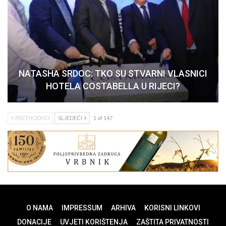
NATASHA SRDOC: TKO SU STVARNI VLASNICI
HOTELA COSTABELLA U RIJECI?
PRETHODNO
SLJEDEĆI
1 of 147
O NAMA
IMPRESSUM
ARHIVA
KORISNI LINKOVI
DONACIJE
UVJETI KORIŠTENJA
ZAŠTITA PRIVATNOSTI