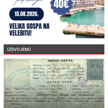
IZDVOJENO