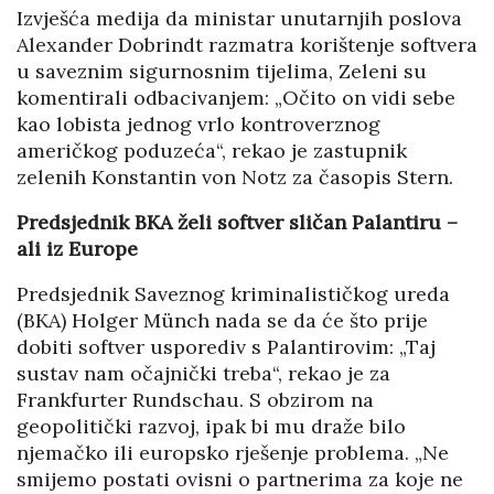
Izvješća medija da ministar unutarnjih poslova
Alexander Dobrindt razmatra korištenje softvera
u saveznim sigurnosnim tijelima, Zeleni su
komentirali odbacivanjem: „Očito on vidi sebe
kao lobista jednog vrlo kontroverznog
američkog poduzeća“, rekao je zastupnik
zelenih Konstantin von Notz za časopis Stern.
Predsjednik BKA želi softver sličan Palantiru –
ali iz Europe
Predsjednik Saveznog kriminalističkog ureda
(BKA) Holger Münch nada se da će što prije
dobiti softver usporediv s Palantirovim: „Taj
sustav nam očajnički treba“, rekao je za
Frankfurter Rundschau. S obzirom na
geopolitički razvoj, ipak bi mu draže bilo
njemačko ili europsko rješenje problema. „Ne
smijemo postati ovisni o partnerima za koje ne