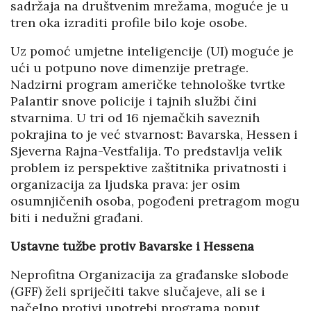
sadržaja na društvenim mrežama, moguće je u
tren oka izraditi profile bilo koje osobe.
Uz pomoć umjetne inteligencije (UI) moguće je
ući u potpuno nove dimenzije pretrage.
Nadzirni program američke tehnološke tvrtke
Palantir snove policije i tajnih službi čini
stvarnima. U tri od 16 njemačkih saveznih
pokrajina to je već stvarnost: Bavarska, Hessen i
Sjeverna Rajna-Vestfalija. To predstavlja velik
problem iz perspektive zaštitnika privatnosti i
organizacija za ljudska prava: jer osim
osumnjičenih osoba, pogođeni pretragom mogu
biti i nedužni građani.
Ustavne tužbe protiv Bavarske i Hessena
Neprofitna Organizacija za građanske slobode
(GFF) želi spriječiti takve slučajeve, ali se i
načelno protivi upotrebi programa poput