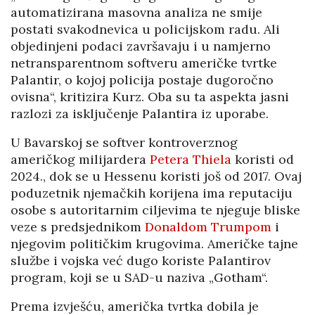
automatizirana masovna analiza ne smije
postati svakodnevica u policijskom radu. Ali
objedinjeni podaci završavaju i u namjerno
netransparentnom softveru američke tvrtke
Palantir, o kojoj policija postaje dugoročno
ovisna“, kritizira Kurz. Oba su ta aspekta jasni
razlozi za isključenje Palantira iz uporabe.
U Bavarskoj se softver kontroverznog
američkog milijardera
Petera Thiela
koristi od
2024., dok se u Hessenu koristi još od 2017. Ovaj
poduzetnik njemačkih korijena ima reputaciju
osobe s autoritarnim ciljevima te njeguje bliske
veze s predsjednikom
Donaldom Trumpom
i
njegovim političkim krugovima. Američke tajne
službe i vojska već dugo koriste Palantirov
program, koji se u SAD-u naziva „Gotham“.
Prema izvješću, američka tvrtka dobila je