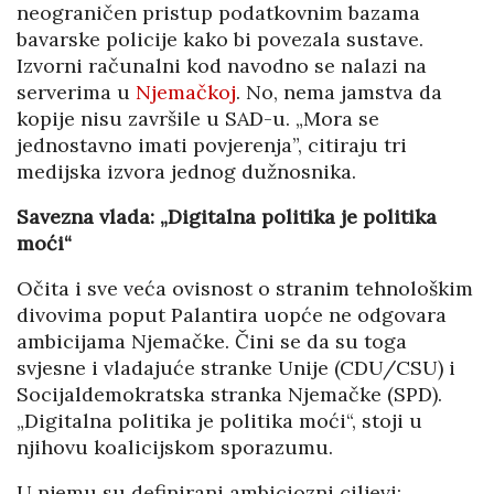
neograničen pristup podatkovnim bazama
bavarske policije kako bi povezala sustave.
Izvorni računalni kod navodno se nalazi na
serverima u
Njemačkoj
. No, nema jamstva da
kopije nisu završile u SAD-u. „Mora se
jednostavno imati povjerenja”, citiraju tri
medijska izvora jednog dužnosnika.
Savezna vlada: „Digitalna politika je politika
moći“
Očita i sve veća ovisnost o stranim tehnološkim
divovima poput Palantira uopće ne odgovara
ambicijama Njemačke. Čini se da su toga
svjesne i vladajuće stranke Unije (CDU/CSU) i
Socijaldemokratska stranka Njemačke (SPD).
„Digitalna politika je politika moći“, stoji u
njihovu koalicijskom sporazumu.
U njemu su definirani ambiciozni ciljevi: