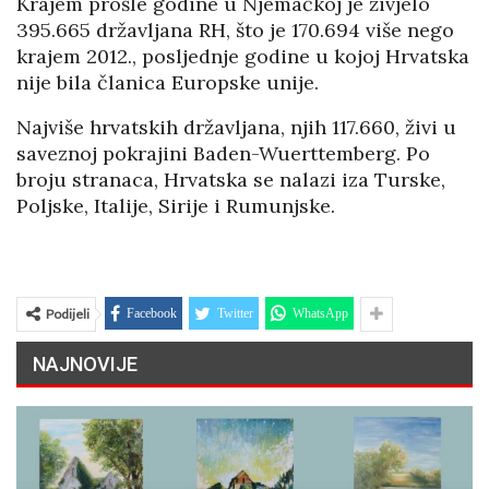
Krajem prošle godine u Njemačkoj je živjelo
395.665 državljana RH, što je 170.694 više nego
krajem 2012., posljednje godine u kojoj Hrvatska
nije bila članica Europske unije.
Najviše hrvatskih državljana, njih 117.660, živi u
saveznoj pokrajini Baden-Wuerttemberg. Po
broju stranaca, Hrvatska se nalazi iza Turske,
Poljske, Italije, Sirije i Rumunjske.
Podijeli
Facebook
Twitter
WhatsApp
NAJNOVIJE