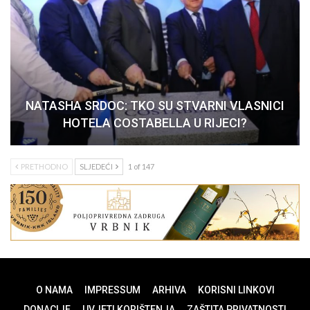
NATASHA SRDOC: TKO SU STVARNI VLASNICI
HOTELA COSTABELLA U RIJECI?
PRETHODNO
SLJEDEĆI
1 of 147
O NAMA
IMPRESSUM
ARHIVA
KORISNI LINKOVI
DONACIJE
UVJETI KORIŠTENJA
ZAŠTITA PRIVATNOSTI