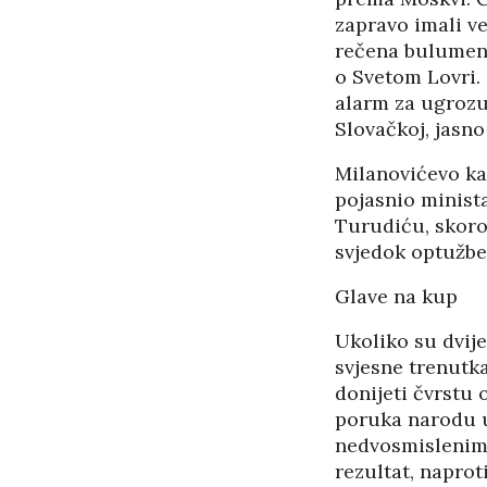
zapravo imali ve
rečena bulument
o Svetom Lovri.
alarm za ugrozu 
Slovačkoj, jasn
Milanovićevo ka
pojasnio minist
Turudiću, skoro
svjedok optužbe
Glave na kup
Ukoliko su dvij
svjesne trenutk
donijeti čvrstu 
poruka narodu u 
nedvosmislenim 
rezultat, naprot