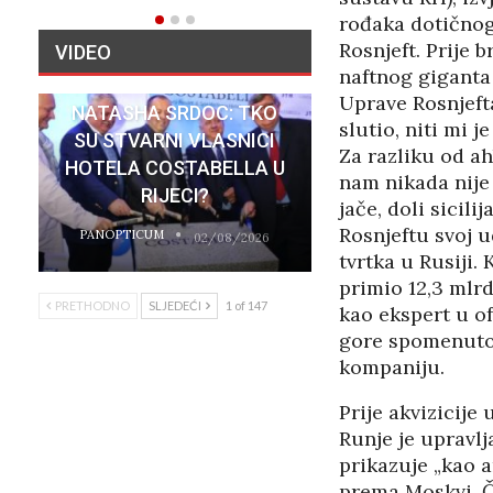
rođaka dotičnog 
Rosnjeft. Prije 
VIDEO
naftnog giganta
Uprave Rosnjefta
NATASHA SRDOC: TKO
slutio, niti mi 
SU STVARNI VLASNICI
Za razliku od ah
HOTELA COSTABELLA U
nam nikada nije 
RIJECI?
jače, doli sicil
Rosnjeftu svoj u
PANOPTICUM
02/08/2026
tvrtka u Rusiji.
primio 12,3 mlr
PRETHODNO
SLJEDEĆI
1 of 147
kao ekspert u of
gore spomenutom
kompaniju.
Prije akvizicije
Runje je upravl
prikazuje „kao a
prema Moskvi. Č