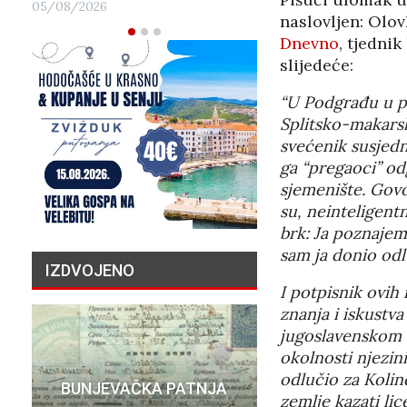
05/08/2026
naslovljen: Olo
Dnevno
, tjedni
slijedeće:
“U Podgrađu u pr
Splitsko-makarsk
svećenik susjed
ga “pregaoci” od
sjemenište. Govor
su, neinteligentn
brk: Ja poznajem
sam ja donio odl
IZDVOJENO
I potpisnik ovih 
znanja i iskustv
jugoslavenskom a
okolnosti njezi
PRIČA O N
odlučio za Kolind
BUNJEVAČKA PATNJA
MILIJU
zemlje kazati lic