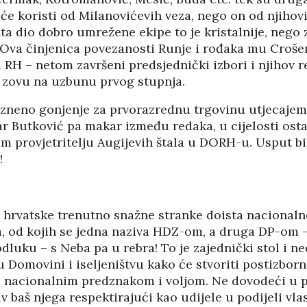
će koristi od Milanovićevih veza, nego on od njihovi
a dio dobro umrežene ekipe to je kristalnije, nego 
 Ova činjenica povezanosti Runje i rođaka mu Crošen
RH – netom završeni predsjednički izbori i njihov r
o zovu na uzbunu prvog stupnja.
zneno gonjenje za prvorazrednu trgovinu utjecajem,
ar Butković pa makar između redaka, u cijelosti ost
m provjetritelju Augijevih štala u DORH-u. Usput bi
!
e hrvatske trenutno snažne stranke doista nacionaln
a, od kojih se jedna naziva HDZ-om, a druga DP-om –
odluku – s Neba pa u rebra! To je zajednički stol i 
Domovini i iseljeništvu kako će stvoriti postizborn
nacionalnim predznakom i voljom. Ne dovodeći u pi
iv baš njega respektirajući kao udijele u podijeli vlas