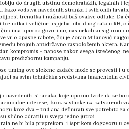
oblju do drugih uistinu demokratskih, legalnih i le
ti kako vodstva navedenih stranka i svih onih hrvats
iljnost trenutka i nužnosti baš ovakve odluke. Da će
 trenutka i veličine uspjeha hibridnog rata u RH, o 
učincima uporno govorimo, nas nekoliko sigurno do
ve vrlo opasne rabote, čiji je Zoran Milanović najgorlj
 između brojnih antidržavno raspoloženih aktera. Na
odan kompromis – napose nakon svega izrečenog, ne
utavu predizbornu kampanju.
se timing ove složene zadaće može se provesti i u
jući sa svim tehničkim sredstvima imanentnim civili
ju navedenih stranaka, koje uporno tvrde da se bore 
acionalne interese, kroz sastanke iza zatvorenih vr
ogu kroz dva – trid ana definirati sve potrebito za 
su slično odratili u svega jedno jutro!
rala ne bi bila preprekom i isprikom dogovoru u ov