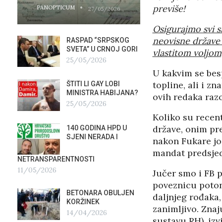
previše!
PANOPTICUM
PANOPTICUM
27/05/2026
Osigurajmo svi s
neovisne države
RASPAD “SRPSKOG
GALER
SVETA” U CRNOJ GORI
AGITP
vlastitom voljom
25/05/2026
04/03
U kakvim se bes
topline, ali i z
ŠTITI LI GAY LOBI
NEZNA
G
MINISTRA HABIJANA?
SLUŽB
ovih redaka raz
25/05/2026
16/02
Koliko su recen
države, onim pre
140 GODINA HPD U
ČIJE 
SJENI NERADA I
ZLATN
nakon Fukare još
ITALIJ
mandat predsjed
12/02
NETRANSPARENTNOSTI
11/05/2026
Jučer smo i FB 
TUĐM
poveznicu potonj
OSTAV
BETONARA OBULJEN
daljnjeg rođaka,
AIRBU
KORŽINEK
RAFAL
zanimljivo. Zna
14/04/2026
17/01/2026
sustavu RH), izv