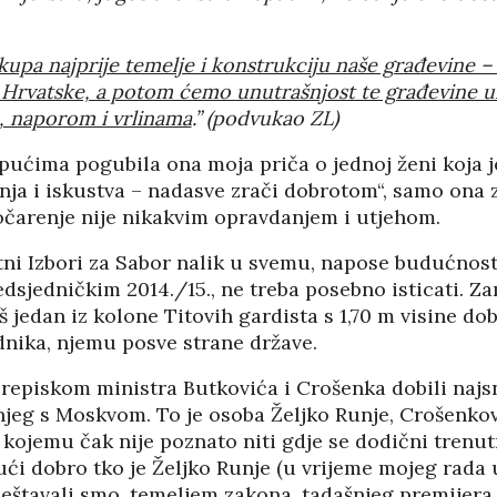
PANOPTICUM
03/04/2026
12/01/2026
kupa najprije temelje i konstrukciju naše građevine –
 Hrvatske, a potom ćemo unutrašnjost te građevine u
IJA FORUM ILI
AKADEMSKE VEZE:
ROP GALERIJA
ULOGA KINE U
, naporom i vrlinama
.” (podvukao ZL)
HRVATSKOJ
/2026
07/01/2026
pućima pogubila ona moja priča o jednoj ženi koja 
nanja i iskustva – nadasve zrači dobrotom“, samo ona 
NJE FIZIKE U
KORIJENI HRVATSKOG
I POLITIKE
očarenje nije nikakvim opravdanjem i utjehom.
NACIONALIZMA
/2026
29/12/2025
tni Izbori za Sabor nalik u svemu, napose budućnos
dsjedničkim 2014./15., ne treba posebno isticati. Zam
SU OGROMNE
ZNANOST U SLUŽBI
E REZERVE U
 jedan iz kolone Titovih gardista s 1,70 m visine do
FESTIVALA ISTINE
I?
nika, njemu posve strane države.
22/12/2025
/2026
NETR
11/05
prepiskom ministra Butkovića i Crošenka dobili najs
ANOVA
POKLONICI BRANKA
eg s Moskvom. To je osoba Željko Runje, Crošenkova 
ŠTINA: NAKON
MAMULE U MARŠU
 kojemu čak nije poznato niti gdje se dodični trenut
SA STIGLI
PROTIV HR
I
jući dobro tko je Željko Runje (u vrijeme mojeg rad
08/12/2025
ještavali smo, temeljem zakona, tadašnjeg premijera