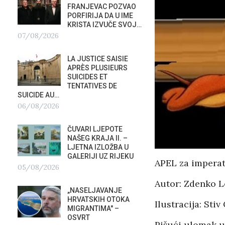
FRANJEVAC POZVAO
ORKE
PORFIRIJA DA U IME
POTAP
KRISTA IZVUČE SVOJ…
04/0
07/08/2026
G
PREDS
LA JUSTICE SAISIE
PRIS
APRÈS PLUSIEURS
OTVOR
SUICIDES ET
VRBOS
TENTATIVES DE
FESTIVALA
SUICIDE AU…
02/08/2026
A
06/08/2026
NATAS
ČUVARI LJEPOTE
SU ST
NAŠEG KRAJA II. –
HOTEL
LJETNA IZLOŽBA U
U RIJ
GALERIJI UZ RIJEKU
02/08/2026
APEL za imperat
05/08/2026
MOBIL
Autor: Zdenko 
„NASELJAVANJE
REPUB
HRVATSKIH OTOKA
02/08
Ilustracija: Stiv
MIGRANTIMA″ –
OSVRT
Pišući ulomak u