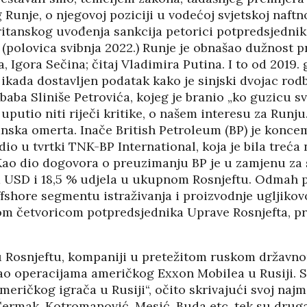
Runje, o njegovoj poziciji u vodećoj svjetskoj naftn
britanskog uvođenja sankcija petorici potpredsjedni
 (polovica svibnja 2022.) Runje je obnašao dužnost 
, Igora Sečina; čitaj Vladimira Putina. I to od 2019.
je ikada dostavljen podatak kako je sinjski dvojac rod
baba Sliniše Petrovića, kojeg je branio „ko guzicu s
uputio niti riječi kritike, o našem interesu za Runju.
ijanska omerta. Inače British Petroleum (BP) je konc
dio u tvrtki TNK-BP International, koja je bila treća
 Kao dio dogovora o preuzimanju BP je u zamjenu za 
d USD i 18,5 % udjela u ukupnom Rosnjeftu. Odmah 
fshore segmentu istraživanja i proizvodnje ugljikov
 četvoricom potpredsjednika Uprave Rosnjefta, pr
 u Rosnjeftu, kompaniji u pretežitom ruskom državno
jao operacijama američkog Exxon Mobilea u Rusiji. 
meričkog igrača u Rusiji“, očito skrivajući svoj najm
ermak, Kotromanović, Mesić, Buda etc. tek su druga 