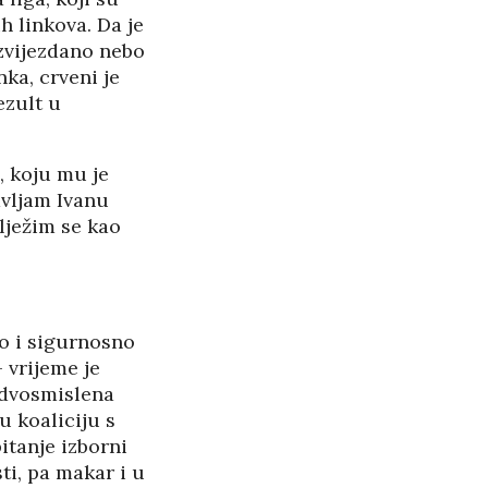
h linkova. Da je
zvijezdano nebo
ka, crveni je
ezult u
 koju mu je
avljam Ivanu
lježim se kao
o i sigurnosno
 vrijeme je
nedvosmislena
u koaliciju s
tanje izborni
ti, pa makar i u