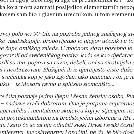
05/08
vka koja mora sanirati posljedice elementarnih nep
k kojem sam bio i glavnim urednikom, u tom vremenu
voj polovici 90-tih, na pogrebu jednog značajnog sv
e nadbiskupije, propovijedao je njegov učenik i u t
ne župe omiškog zaleđa. U moćnom slovu posebno je 
govarali od svećeničkog poziva, kada se kao dječarac
ili su mu: popovi su ružni, debeli, oni su sirotinjska d
i i neobrazovani. Slušajući ih iz djetinjasto čiste duše
 svećenika koji je jako zgodan, jako pametan i on je m
uku – iz Mosora ravno u splitsko sjemenište…
redaka poznaje jednu lijepu i šesnu žensku osobu. Puna 
a – nadasve zrači dobrotom. Ona je potpuna suprotnos
paratčiku i mentalnom skojevcu koji je stjecajem ne
HRVATI U VOJVODINI
nim protukandidatom na predstojećim izborima u RH. 
ESTALIM
OSUĐENI NA
u i zato će se za nju odlučiti svaki Hrvat i svaki česti
NIMA
ASIMILACIJU
emjerstvu, jugoslavenstvu i opačini, ne da je bilo dos