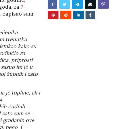
/2026
ogoda, za
7-
, zapisao sam
ećenika
om trenutku
istakao kako su
 odlučio za
ica, priprosti
, sasuo im je u
oj župnik i zato
je topline, ali i
t
kih čudnih
I zato sam se
ti građanin ove
BUNJEVAČKA PATNJA
ta, nego i