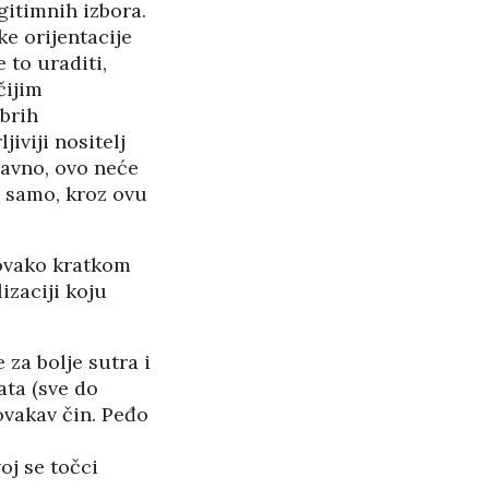
gitimnih izbora.
ke orijentacije
 to uraditi,
čijim
brih
iviji nositelj
ravno, ovo neće
 samo, kroz ovu
 ovako kratkom
zaciji koju
za bolje sutra i
ata (sve do
ovakav čin. Peđo
oj se točci