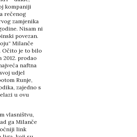
oj kompaniji
ka rečenog
prvog zamjenika
 godine. Nisam ni
binski povezan.
voju“ Milanče
 Očito je to bilo
em 2012. prodao
 najveća naftna
svoj udjel
potom Runje,
odika, zajedno s
elazi u ovu
m vlasništvu,
Sad ga Milanče
oćniji link
liga, koji su