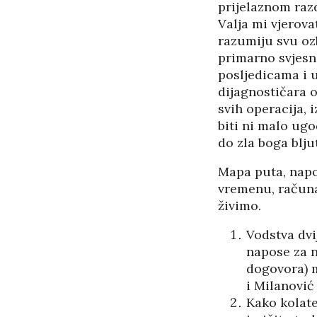
prijelaznom razd
Valja mi vjerova
razumiju svu ozb
primarno svjesni
posljedicama i 
dijagnostičara o
svih operacija,
biti ni malo ug
do zla boga blj
Mapa puta, napo
vremenu, računa
živimo.
Vodstva dvi
napose za n
dogovora) m
i Milanović 
Kako kolate