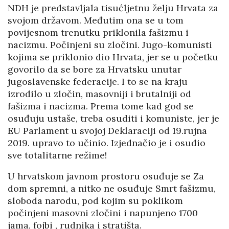
NDH je predstavljala tisućljetnu želju Hrvata za
svojom državom. Međutim ona se u tom
povijesnom trenutku priklonila fašizmu i
nacizmu. Počinjeni su zločini. Jugo-komunisti
kojima se priklonio dio Hrvata, jer se u početku
govorilo da se bore za Hrvatsku unutar
jugoslavenske federacije. I to se na kraju
izrodilo u zločin, masovniji i brutalniji od
fašizma i nacizma. Prema tome kad god se
osuđuju ustaše, treba osuditi i komuniste, jer je
EU Parlament u svojoj Deklaraciji od 19.rujna
2019. upravo to učinio. Izjednačio je i osudio
sve totalitarne režime!
U hrvatskom javnom prostoru osuđuje se Za
dom spremni, a nitko ne osuđuje Smrt fašizmu,
sloboda narodu, pod kojim su poklikom
počinjeni masovni zločini i napunjeno 1700
jama, fojbi , rudnika i stratišta.