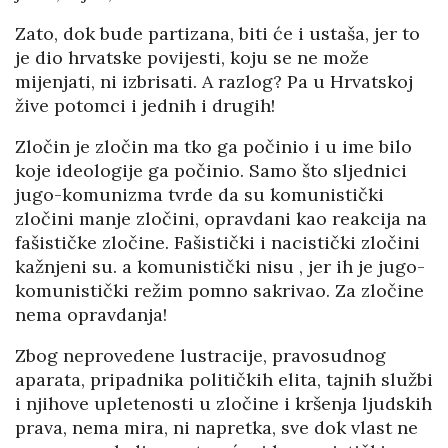
Zato, dok bude partizana, biti će i ustaša, jer to
je dio hrvatske povijesti, koju se ne može
mijenjati, ni izbrisati. A razlog? Pa u Hrvatskoj
žive potomci i jednih i drugih!
Zločin je zločin ma tko ga počinio i u ime bilo
koje ideologije ga počinio. Samo što sljednici
jugo-komunizma tvrde da su komunistički
zločini manje zločini, opravdani kao reakcija na
fašističke zločine. Fašistički i nacistički zločini
kažnjeni su. a komunistički nisu , jer ih je jugo-
komunistički režim pomno sakrivao. Za zločine
nema opravdanja!
Zbog neprovedene lustracije, pravosudnog
aparata, pripadnika političkih elita, tajnih službi
i njihove upletenosti u zločine i kršenja ljudskih
prava, nema mira, ni napretka, sve dok vlast ne