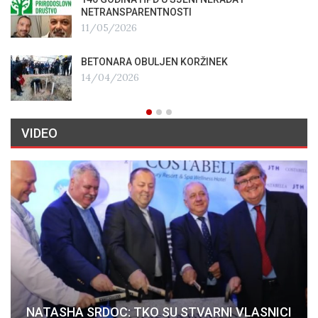
NETRANSPARENTNOSTI
11/05/2026
BETONARA OBULJEN KORŽINEK
14/04/2026
VIDEO
NATASHA SRDOC: TKO SU STVARNI VLASNICI