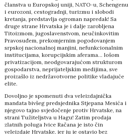
članstva u Europskoj uniji, NATO-u, Schengenu
i eurozoni, cestogradnji, turizmu i slobodi
kretanja, predstavlja ogroman napredak! Sa
druge strane Hrvatska je i dalje zarobljena
Titoizmom, jugoslavenstvom, neučinkovitim
Pravosuđem, prekomjernim pogodovanjem
srpskoj nacionalnoj manjini, nefunkcionalnim
institucijama, korupcijskim aferama… lošom
privatizacijom, neodgovarajućom strukturom
gospodarstva, neprijateljskim medijima, sve
proizašlo iz nedržavotvorne politike vladajuće
elite.
Dovoljno je spomenuti dva veleizdajnička
mandata bivšeg predsjednika Stjepana Mesića i
njegovo tajno svjedočenje protiv Hrvatske, na
strani Tužiteljstva u Hagu! Zatim prodaja
zlatnih poluga Ivice Račana je isto čin
veleizdaje Hrvatske, jer ju je ostavio bez