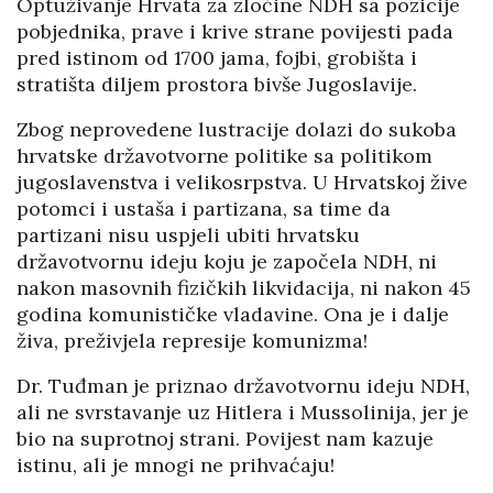
Optuživanje Hrvata za zločine NDH sa pozicije
pobjednika, prave i krive strane povijesti pada
pred istinom od 1700 jama, fojbi, grobišta i
stratišta diljem prostora bivše Jugoslavije.
Zbog neprovedene lustracije dolazi do sukoba
hrvatske državotvorne politike sa politikom
jugoslavenstva i velikosrpstva. U Hrvatskoj žive
potomci i ustaša i partizana, sa time da
partizani nisu uspjeli ubiti hrvatsku
državotvornu ideju koju je započela NDH, ni
nakon masovnih fizičkih likvidacija, ni nakon 45
godina komunističke vladavine. Ona je i dalje
živa, preživjela represije komunizma!
Dr. Tuđman je priznao državotvornu ideju NDH,
ali ne svrstavanje uz Hitlera i Mussolinija, jer je
bio na suprotnoj strani. Povijest nam kazuje
istinu, ali je mnogi ne prihvaćaju!