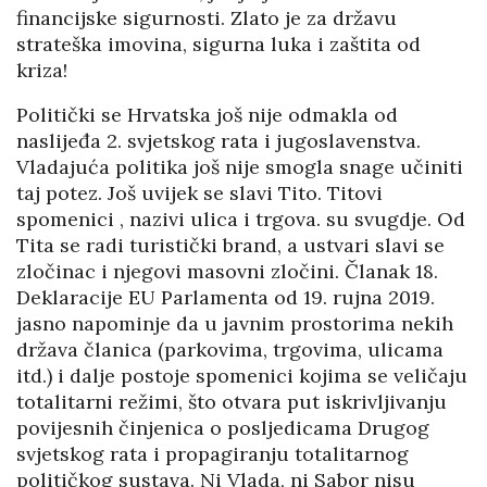
financijske sigurnosti. Zlato je za državu
strateška imovina, sigurna luka i zaštita od
kriza!
Politički se Hrvatska još nije odmakla od
naslijeđa 2. svjetskog rata i jugoslavenstva.
Vladajuća politika još nije smogla snage učiniti
taj potez. Još uvijek se slavi Tito. Titovi
spomenici , nazivi ulica i trgova. su svugdje. Od
Tita se radi turistički brand, a ustvari slavi se
zločinac i njegovi masovni zločini. Članak 18.
Deklaracije EU Parlamenta od 19. rujna 2019.
jasno napominje da u javnim prostorima nekih
država članica (parkovima, trgovima, ulicama
itd.) i dalje postoje spomenici kojima se veličaju
totalitarni režimi, što otvara put iskrivljivanju
povijesnih činjenica o posljedicama Drugog
svjetskog rata i propagiranju totalitarnog
političkog sustava. Ni Vlada, ni Sabor nisu