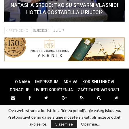
NATASHA SRDOC: TKO SU STVARNI VLASNICI
HOTELA COSTABELLA U RIJECI?
PRETHODNO
SLJEDEĆI
1 of 147
O NAMA
IMPRESSUM
ARHIVA
KORISNI LINKOVI
DONACIJE
UVJETI KORIŠTENJA
ZAŠTITA PRIVATNOSTI
Ova web-stranica koristi kolačiće za poboljšanje vašeg iskustva.
© 2026 - PANOPTICUM. All Rights Reserved.
Pretpostavit ćemo da se s time možete slagati, ali možete odbiti
Website Design:
PANOPTICUM
ako želite.
Slažem se
Opširnije...