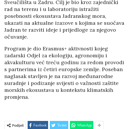
Sveučilišta u Zadru. Cilj je bio kroz zajednički
rad na terenu i u laboratoriju istražiti
posebnosti ekosustava Jadranskog mora,
ukazati na aktualne izazove s kojima se suočava
Jadran te razviti ideje i prijedloge za njegovo
očuvanje.
Program je dio Erasmus+ aktivnosti kojeg
zadarski Odjel za ekologiju, agronomiju i
akvakulturu već treću godinu za redom provodi
s partnerima iz četiri europske zemlje. Poseban
naglasak stavljen je na razvoj međunarodne
suradnje i podizanje svijesti o važnosti zaštite
morskih ekosustava u kontekstu klimatskih
promjena.
Podijeli
Facebook
Twitter
WhatsApp