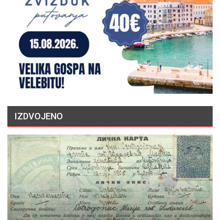
IZDVOJENO