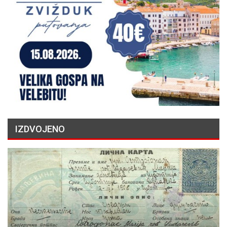
IZDVOJENO