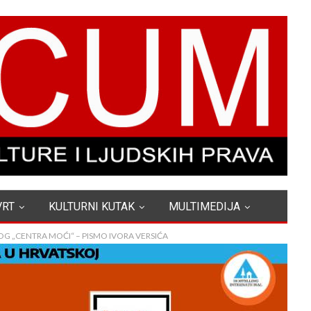
VRT
KULTURNI KUTAK
MULTIMEDIJA
G „CENTRA MOĆI“ – PISMO IVORA VERSIĆA