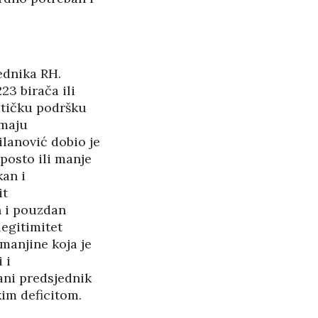
jednika RH.
23 birača ili
litičku podršku
imaju
ilanović dobio je
 posto ili manje
kan i
it
n i pouzdan
legitimitet
manjine koja je
 i
rani predsjednik
kim deficitom.