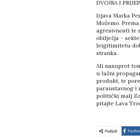
DVOJBA I PRIJ
Izjava Marka Pe
Možemo. Prema id
agresivnosti te
obilježja – sekt
leigitimitetu d
stranka.
Ali nasuprot tom
u lažni propagan
produkt, te por
paraustavnog i 
politički malj Z
pitajte Lava Tro
Podijeli
Facebo