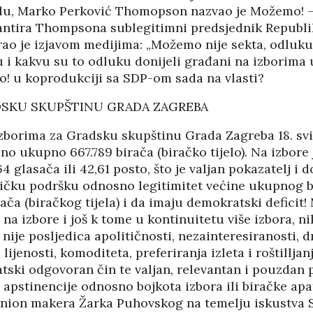
05/08
slu, Marko Perković Thomopson nazvao je Možemo! 
ntira Thompsona sublegitimni predsjednik Republi
rao je izjavom medijima: „Možemo nije sekta, odluku 
u i kakvu su to odluku donijeli građani na izborima
! u koprodukciji sa SDP-om sada na vlasti?
DSKU SKUPŠTINU GRADA ZAGREBA
borima za Gradsku skupštinu Grada Zagreba 18. svib
ano ukupno 667.789 birača (biračko tijelo). Na izbore j
4 glasača ili 42,61 posto, što je valjan pokazatelj i d
itičku podršku odnosno legitimitet većine ukupnog b
rača (biračkog tijela) i da imaju demokratski deficit
 na izbore i još k tome u kontinuitetu više izbora, ni
i nije posljedica apolitičnosti, nezainteresiranosti, 
ijenosti, komoditeta, preferiranja izleta i roštilljan
HRVATI U VOJVODINI
ski odgovoran čin te valjan, relevantan i pouzdan p
ESTALIM
OSUĐENI NA
apstinencije odnosno bojkota izbora ili biračke apat
NIMA
ASIMILACIJU
nion makera Žarka Puhovskog na temelju iskustva 