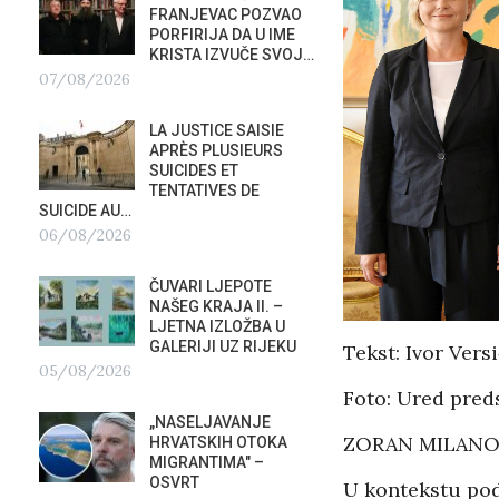
FRANJEVAC POZVAO
ORKE
PORFIRIJA DA U IME
POTAP
KRISTA IZVUČE SVOJ…
04/0
07/08/2026
G
PREDS
LA JUSTICE SAISIE
PRIS
APRÈS PLUSIEURS
OTVOR
SUICIDES ET
VRBOS
TENTATIVES DE
FESTIVALA
SUICIDE AU…
02/08/2026
A
06/08/2026
NATAS
ČUVARI LJEPOTE
SU ST
NAŠEG KRAJA II. –
HOTEL
LJETNA IZLOŽBA U
U RIJ
GALERIJI UZ RIJEKU
Tekst: Ivor Vers
02/08/2026
05/08/2026
Foto: Ured pred
MOBIL
„NASELJAVANJE
REPUB
ZORAN MILANO
HRVATSKIH OTOKA
02/08
MIGRANTIMA″ –
OSVRT
U kontekstu pod