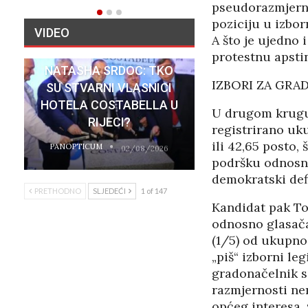
pseudorazmjerni
poziciju u izbo
VIDEO
A što je ujedno 
protestnu apstin
NATASHA SRDOC: TKO
IZBORI ZA GRA
SU STVARNI VLASNICI
HOTELA COSTABELLA U
U drugom krugu i
RIJECI?
registrirano uku
ili 42,65 posto, 
PANOPTICUM
02/08/2026
podršku odnosno
demokratski defi
PRETHODNO
SLJEDEĆI
1 of 147
Kandidat pak Tom
odnosno glasača,
(1/5) od ukupno 
„piš“ izborni le
gradonačelnik s
razmjernosti ne
općeg interesa,