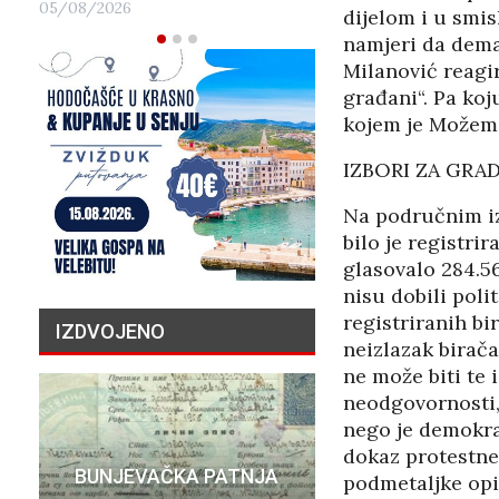
05/08/2026
dijelom i u smi
namjeri da dema
Milanović reagi
građani“. Pa koj
kojem je Možemo
IZBORI ZA GRA
Na područnim iz
bilo je registrir
glasovalo 284.56
nisu dobili pol
registriranih bi
IZDVOJENO
neizlazak birača
ne može biti te 
neodgovornosti, l
nego je demokrat
PRIČA O N
dokaz protestne 
BUNJEVAČKA PATNJA
MILIJU
podmetaljke opi