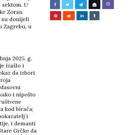
/2026
– sektom. U
ke Zoran
su donijeli
 u Zagrebu, u
nja 2025. g.
e izašlo i
okaz da izbori
roja
! Masovni
kako i nipošto
društvene
ja kod birača;
okazatelj i
ije, i demanti
BUNJEVAČKA PATNJA
Stare Grčke da