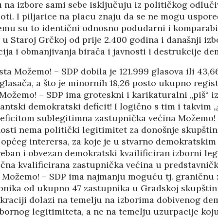
u na izbore sami sebe isključuju iz političkog odluč
PANOPTICUM
03/04/2026
12/01/2026
ioti. I piljarice na placu znaju da se ne mogu uspore
emu su to identični odnosno podudarni i komparabiln
 u Staroj Grčkoj od prije 2.400 godina i današnji iz
IJA FORUM ILI
AKADEMSKE VEZE:
ROP GALERIJA
ULOGA KINE U
ja i obmanjivanja birača i javnosti i destrukcije de
HRVATSKOJ
/2026
07/01/2026
sta Možemo! – SDP dobila je 121.999 glasova ili 43,6
lasača, a što je minornih 18,26 posto ukupno regist
NJE FIZIKE U
KORIJENI HRVATSKOG
I POLITIKE
Možemo! – SDP ima groteskni i karikaturalni „piš“ i
NACIONALIZMA
/2026
igantski demokratski deficit! I logično s tim i takvim 
29/12/2025
eficitom sublegitimna zastupnička većina Možemo!
SU OGROMNE
osti nema politički legitimitet za donošnje skupšti
ZNANOST U SLUŽBI
E REZERVE U
općeg interersa, za koje je u stvarno demokratski
FESTIVALA ISTINE
I?
ban i obvezan demokratski kvailificiran izborni legi
22/12/2025
/2026
NETR
čna kvalificirana zastupnička većina u predstavničk
11/05
a Možemo! – SDP ima najmanju moguću tj. graničnu
ANOVA
POKLONICI BRANKA
ŠTINA: NAKON
MAMULE U MARŠU
pnika od ukupno 47 zastupnika u Gradskoj skupštini.
SA STIGLI
PROTIV HR
kraciji dolazi na temelju na izborima dobivenog de
I
08/12/2025
izbornog legitimiteta, a ne na temelju uzurpacije k