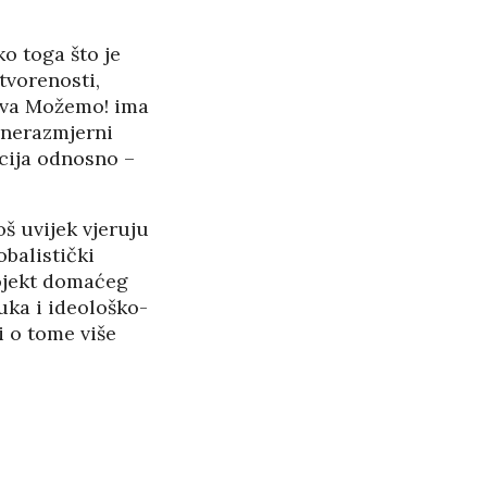
o toga što je
tvorenosti,
nova Možemo! ima
u nerazmjerni
cija odnosno –
š uvijek vjeruju
balistički
rojekt domaćeg
uka i ideološko-
i o tome više