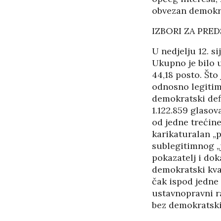
obvezan demokrat
IZBORI ZA PRE
U nedjelju 12. s
Ukupno je bilo u
44,18 posto. Što
odnosno legitim
demokratski defi
1.122.859 glasova
od jedne trećine
karikaturalan „p
sublegitimnog „
pokazatelj i dok
demokratski kval
čak ispod jedne t
ustavnopravni ra
bez demokratski 