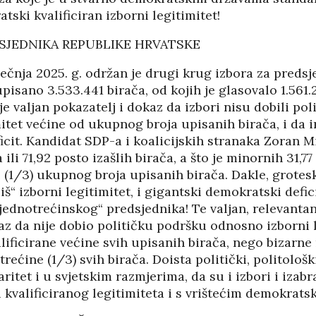
ski kvalificiran izborni legitimitet!
DSJEDNIKA REPUBLIKE HRVATSKE
iječnja 2025. g. održan je drugi krug izbora za preds
pisano 3.533.441 birača, od kojih je glasovalo 1.561.2
 je valjan pokazatelj i dokaz da izbori nisu dobili po
itet većine od ukupnog broja upisanih birača, i da 
cit. Kandidat SDP-a i koalicijskih stranaka Zoran M
 ili 71,92 posto izašlih birača, a što je minornih 31,77
 (1/3) ukupnog broja upisanih birača. Dakle, grotes
iš“ izborni legitimitet, i gigantski demokratski defic
jednotrećinskog“ predsjednika! Te valjan, relevanta
az da nije dobio političku podršku odnosno izborni 
ificirane većine svih upisanih birača, nego bizarne 
rećine (1/3) svih birača. Doista politički, politološki
ritet i u svjetskim razmjerima, da su i izbori i izab
kvalificiranog legitimiteta i s vrištećim demokrats