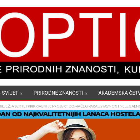
SVIJET
PRIRODNE ZNANOSTI
AKADEMSKA ČET
LJEŽJA SEKTE I PRIKRIVENI JE PROJEKT DOMAĆEG PARAUSTAVNOG I NELEGALNO