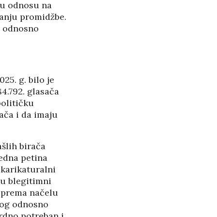
u u odnosu na
ranju promidžbe.
re odnosno
5. g. bilo je
84.792. glasača
političku
ača i da imaju
šlih birača
jedna petina
 karikaturalni
su blegitimni
m prema načelu
vnog odnosno
rdno potreban i