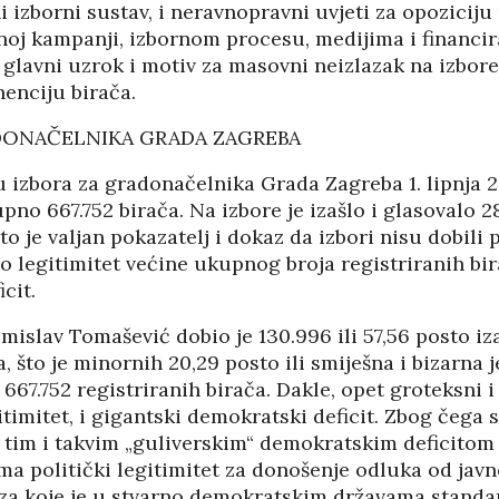
 izborni sustav, i neravnopravni uvjeti za opozicij
rnoj kampanji, izbornom procesu, medijima i financi
i glavni uzrok i motiv za masovni neizlazak na izbo
enciju birača.
DONAČELNIKA GRADA ZAGREBA
zbora za gradonačelnika Grada Zagreba 1. lipnja 202
pno 667.752 birača. Na izbore je izašlo i glasovalo 2
što je valjan pokazatelj i dokaz da izbori nisu dobili 
 legitimitet većine ukupnog broja registriranih bir
cit.
islav Tomašević dobio je 130.996 ili 57,56 posto iza
 što je minornih 20,29 posto ili smiješna i bizarna 
667.752 registriranih birača. Dakle, opet groteksni i
gitimitet, i gigantski demokratski deficit. Zbog čega 
 tim i takvim „guliverskim“ demokratskim deficito
ma politički legitimitet za donošenje odluka od ja
 za koje je u stvarno demokratskim državama standa