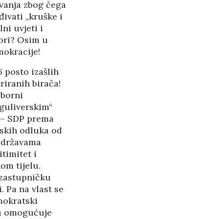
ivanja zbog čega
PANOPTICUM
27/05/2026
đivati „kruške i
i uvjeti i
bori? Osim u
RASPAD “SRPSKOG
SVETA” U CRNOJ GORI
mokracije!
25/05/2026
6 posto izašlih
riranih birača!
ŠTITI LI GAY LOBI
MINISTRA HABIJANA?
zborni
25/05/2026
„guliverskim“
 – SDP prema
140 GODINA HPD U
nskih odluka od
SJENI NERADA I
m državama
timitet i
ANSPARENTNOSTI
om tijelu.
/2026
 zastupničku
 Pa na vlast se
BETONARA OBULJEN
mokratski
KORŽINEK
14/04/2026
oju omogućuje