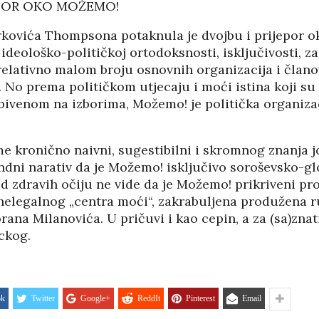
EPOR OKO MOŽEMO!
rkovića Thompsona potaknula je dvojbu i prijepor ok
eološko-političkoj ortodoksnosti, isključivosti, za
 relativno malom broju osnovnih organizacija i čla
e. No prema političkom utjecaju i moći istina koji s
obivenom na izborima, Možemo! je politička organiza
e kronično naivni, sugestibilni i skromnog znanja jo
dni narativ da je Možemo! isključivo soroševsko-glo
ed zdravih očiju ne vide da je Možemo! prikriveni p
nelegalnog „centra moći“, zakrabuljena produžena r
orana Milanovića. U pričuvi i kao cepin, a za (sa)znat
ckog.
ok
Twitter
Google+
ReddIt
Pinterest
Email