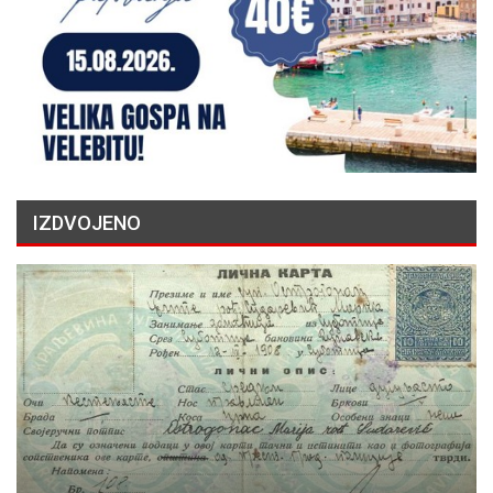
IZDVOJENO