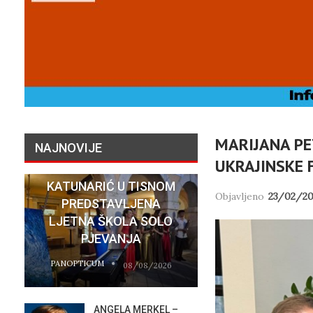
MARIJANA PE
NAJNOVIJE
UKRAJINSKE 
KONCERTOM U PALAČI
KATUNARIĆ U TISNOM
Objavljeno
23/02/20
PREDSTAVLJENA
„NASELJA
LJETNA ŠKOLA SOLO
HRVATSKIH
PJEVANJA
MIGRANTIMA″
PANOPTICUM
PANOPTICUM
08/08/2026
ANGELA MERKEL –
VATR