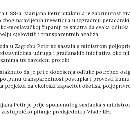
a HSS-a, Marijana Petir istaknula je zabrinutost gr
 zbog najavljenih investicija u izgradnju peradarski
čko-moslavačkoj županiji te smatra da svaka odluka 
lju cjelovitih i transparentnih analiza.
da u Zagrebu Petir se sastala s ministrom poljopr
edstavnicima udruga i građanskih inicijativa oko nj
ezanima uz navedeni projekt.
istaknuto da je prije donošenja odluke potrebno osi
a potpunu transparentnost postupka i provesti kumu
 projekta na ekološki kapacitet okoliša, poljoprivr
ijana Petir je prije spomenutog sastanka s ministr
HRVATI U VOJVODINI
 zastupničko pitanje predsjedniku Vlade RH.
ESTALIM
OSUĐENI NA
NIMA
ASIMILACIJU