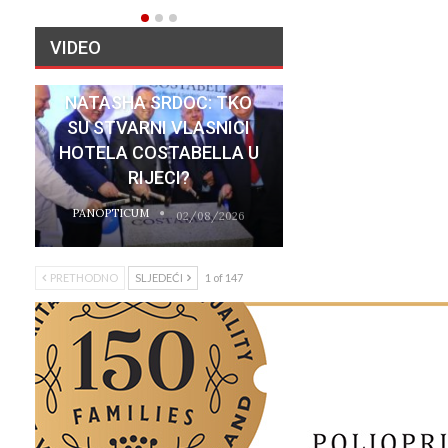
VIDEO
NATASHA SRDOC: TKO
SU STVARNI VLASNICI
HOTELA COSTABELLA U
RIJECI?
PANOPTICUM
02/08/2026
PRETHODNO
SLJEDEĆI
1 of 147