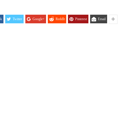
PANOPTICUM
03/04/2026
12/01/2026
ok
Twitter
Google+
ReddIt
Pinterest
Email
IJA FORUM ILI
AKADEMSKE VEZE:
ROP GALERIJA
ULOGA KINE U
HRVATSKOJ
/2026
07/01/2026
NJE FIZIKE U
KORIJENI HRVATSKOG
I POLITIKE
NACIONALIZMA
/2026
29/12/2025
SU OGROMNE
ZNANOST U SLUŽBI
E REZERVE U
FESTIVALA ISTINE
I?
22/12/2025
/2026
NETR
11/05
ANOVA
POKLONICI BRANKA
ŠTINA: NAKON
MAMULE U MARŠU
SA STIGLI
PROTIV HR
I
08/12/2025