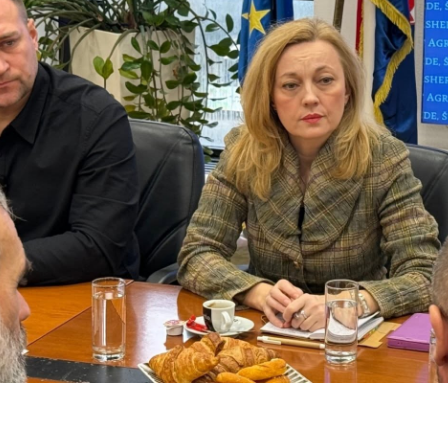
RAJU – ZBOG
KRASI MANJAK
NOSTI PILOTA
DEMOKRATSKIH
DERA NE
VRIJEDNOSTI I
PLURALIZMA –…
01/08/2026
 DUBINA: ZAŠTO
HRVATSKA POVIJEST
 NAMJERNO
POD KONTROLOM
07/08
AJU JEDRILICE?
SRPSKE POLITIKE
8/2026
01/08/2026
JEDNIK RH
MIROVINE IZ DRUGOG
USTVOVAO
STUPA SU
ENJU 3.
NEISPLATIVE?
SUICI
KA FILM
31/07/2026
06/08
U OMIŠLJU OTVORENA
IZLOŽBA MARGERITE
HA SRDOC: TKO
RAKIĆ
VARNI VLASNICI
30/07/2026
A COSTABELLA
05/08
ECI?