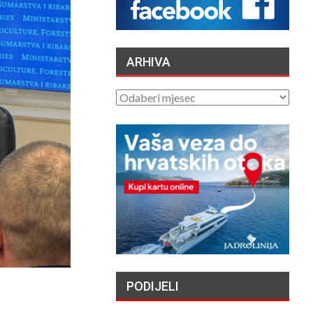
SLOBODA
07/08/2026
HERCEGOVAČKI
ARHIVA
FRANJEVAC POZVAO
PORFIRIJA DA U IME
ARHIVA
KRISTA IZVUČE SVOJ…
/2026
LA JUSTICE SAISIE
APRÈS PLUSIEURS
SUICIDES ET
TENTATIVES DE
DE AU…
/2026
ČUVARI LJEPOTE
NAŠEG KRAJA II. –
LJETNA IZLOŽBA U
GALERIJI UZ RIJEKU
PODIJELI
/2026