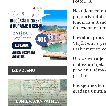
Foto: F. B.
02/08/2026
Nesuđena čelnic
poljoprivrednika
klaonica u Sisa
donesena na teme
Povodom prosvje
Vlajčićem i s pr
i zabrinutosti v
U razgovoru je 
nadležnih tijel
procjenu učinaka
IZDVOJENO
građana.
Podsjetimo, Mar
građana uputila
PRIČA O N
BUNJEVAČKA PATNJA
MILIJU