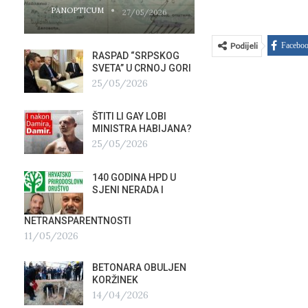
PANOPTICUM
PANOPTICUM
27/05/2026
Podijeli
Facebo
RASPAD “SRPSKOG
GALER
SVETA” U CRNOJ GORI
AGITP
25/05/2026
04/03
ŠTITI LI GAY LOBI
NEZNA
G
MINISTRA HABIJANA?
SLUŽB
25/05/2026
16/02
140 GODINA HPD U
ČIJE 
SJENI NERADA I
ZLATN
ITALIJ
12/02
NETRANSPARENTNOSTI
11/05/2026
TUĐM
OSTAV
BETONARA OBULJEN
AIRBU
KORŽINEK
RAFAL
14/04/2026
17/01/2026