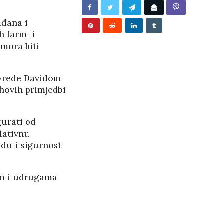
ađana i
h farmi i
mora biti
ivrede Davidom
ihovih primjedbi
gurati od
lativnu
edu i sigurnost
om i udrugama
BUNJEVAČKA PATNJA