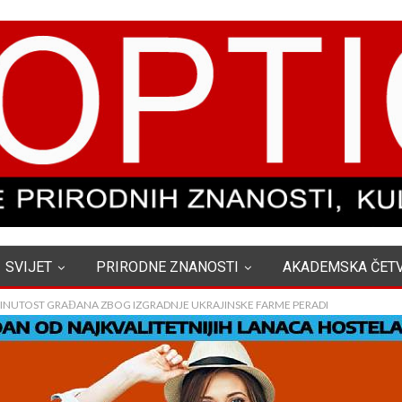
SVIJET
PRIRODNE ZNANOSTI
AKADEMSKA ČET
BRINUTOST GRAĐANA ZBOG IZGRADNJE UKRAJINSKE FARME PERADI