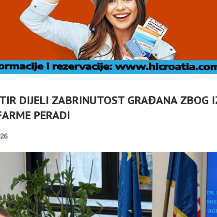
TIR DIJELI ZABRINUTOST GRAĐANA ZBOG 
FARME PERADI
K
K
26
VANJE
 OTOKA
MOBILNI TURIZAM
 – OSVRT
REPUBLIKE HRVATSKE
PANOPTICUM
05/08/2026
02/08/2026
OGASCI
SUBOTIČKU KASTU