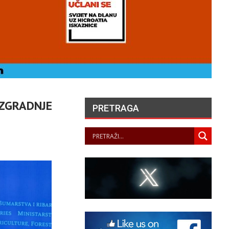
IZGRADNJE
PRETRAGA
ONCERTOM U PALAČI
ATUNARIĆ U TISNOM
PREDSTAVLJENA
LJETNA ŠKOLA SOLO
PJEVANJA
PANOPTICUM
08/08/2026
ANGELA MERKEL –