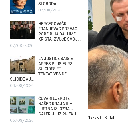
SLOBODA
APELI
SIGUR
07/08/2026
CANA
KORISTITE…
HERCEGOVAČKI
04/08/2026
FRANJEVAC POZVAO
PORFIRIJA DA U IME
TAJNE
KRISTA IZVUČE SVOJ…
ORKE
07/08/2026
POTAP
04/0
LA JUSTICE SAISIE
APRÈS PLUSIEURS
G
PREDS
SUICIDES ET
PRIS
TENTATIVES DE
OTVOR
SUICIDE AU…
VRBOS
06/08/2026
FESTIVALA
02/08/2026
A
ČUVARI LJEPOTE
NAŠEG KRAJA II. –
NATAS
LJETNA IZLOŽBA U
SU ST
GALERIJI UZ RIJEKU
Tekst: B. M.
HOTEL
05/08/2026
U RIJ