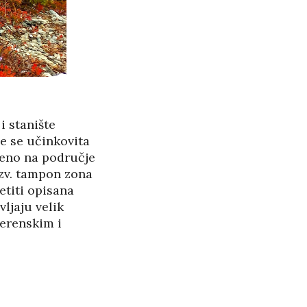
i stanište
e se učinkovita
ljeno na područje
tzv. tampon zona
etiti opisana
ljaju velik
terenskim i