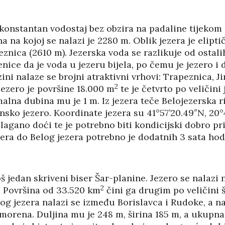
 konstantan vodostaj bez obzira na padaline tijekom
 na kojoj se nalazi je 2280 m. Oblik jezera je eliptič
znica (2610 m). Jezerska voda se razlikuje od ostali
enice da je voda u jezeru bijela, po čemu je jezero i 
ini nalaze se brojni atraktivni vrhovi: Trapeznica, Ji
2
Jezero je površine 18.000 m
te je četvrto po veličini
lna dubina mu je 1 m. Iz jezera teče Belojezerska ri
nsko jezero. Koordinate jezera su 41°57’20.49″N, 20°
 lagano doći te je potrebno biti kondicijski dobro p
era do Belog jezera potrebno je dodatnih 3 sata hod
oš jedan skriveni biser Šar-planine. Jezero se nalaz
2
. Površina od 33.520 km
čini ga drugim po veličini 
og jezera nalazi se između Borislavca i Rudoke, a na
 morena. Duljina mu je 248 m, širina 185 m, a ukupna