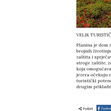
VELIK TURISTI
Planina je dom z
brojnih životin
zaštita i sprječ
stroge zaštite, 
koja omogućava r
jezera očekuju n
turistički poten
drugim prikladn
Podijeli
Facebo