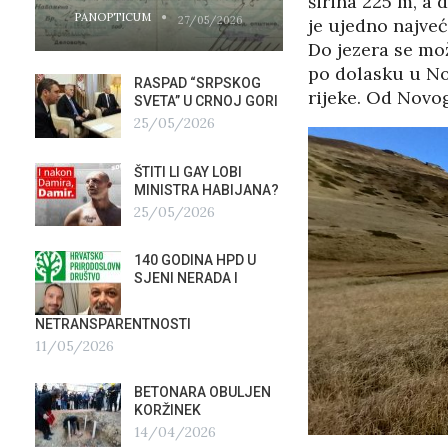
širina 225 m, a 
PANOPTICUM
PANOPTICUM
27/05/2026
je ujedno najve
Do jezera se mo
po dolasku u Nov
RASPAD “SRPSKOG
GALER
rijeke. Od Novo
SVETA” U CRNOJ GORI
AGITP
25/05/2026
04/03
ŠTITI LI GAY LOBI
NEZNA
G
MINISTRA HABIJANA?
SLUŽB
25/05/2026
16/02
140 GODINA HPD U
ČIJE 
SJENI NERADA I
ZLATN
ITALIJ
12/02
NETRANSPARENTNOSTI
11/05/2026
TUĐM
OSTAV
BETONARA OBULJEN
AIRBU
KORŽINEK
RAFAL
14/04/2026
17/01/2026