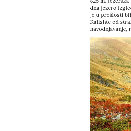
825 m. Jezerska 
dna jezero izgle
je u prošlosti b
Kalishte od stra
navodnjavanje, r