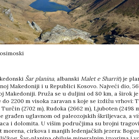
LIKE HRVATSKE
VODEĆIM ZEMLJAMA
EU PO KUPNJI E-
/2026
KNJIGA I
AUDIOKNJIGA
05/08
IČKU KASTU
29/07/2026
I MANJAK
KRATSKIH
TKO JE KANDIDAT ZA
DNOSTI I
PREDSJEDNIKA HOO?
nosimoski
29/07/2026
KORIS
04/08
SKA POVIJEST
PETRINJA BOGATIJA
KONTROLOM
ZA OSAM
akedonski
Šar planina
, albanski
Malet e Sharrit
) je pl
E POLITIKE
NOVOIZGRAĐENIH
noj Makedoniji i u Republici Kosovo. Najveći dio, 5
STAMBENIH
/2026
OBJEKATA SA 152…
j Makedoniji. Pruža se u duljini od 80 km, a širok je
28/07/2026
e do 2200 m visoka zaravan s koje se izdižu vrhovi: T
INE IZ DRUGOG
 SU
li Turčin (2702 m), Rudoka (2662 m), Ljuboten (2498 
LATIVE?
DSHV IZMEĐU
je građen uglavnom od paleozojskih škriljevaca, a viš
POLITIČKOG
/2026
aca i dolomita. U višim područjima su brojni tragov
PRIJEPORA – PISMO
PREDSJEDNIKA MO
t morena, cirkova i manjih ledenjačkih jezera: Bogov
FESTI
DSHV…
ličkog. Šar-planina obiluje mineralnim izvorima i 