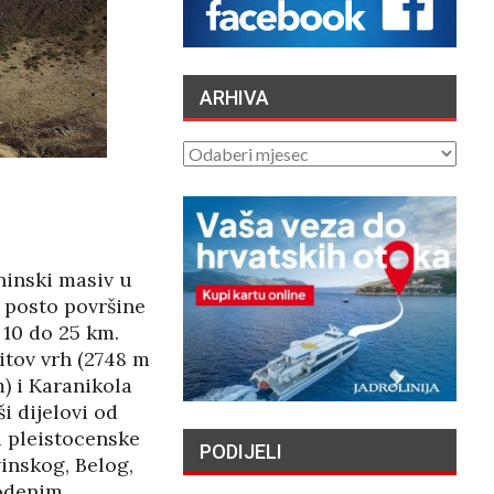
HRVATSKIH OTOKA
MIGRANTIMA″ –
OSVRT
/2026
ARHIVA
VATROGASCI
APELIRAJU – ZBOG
ARHIVA
SIGURNOSTI PILOTA
CANADERA NE
TITE…
/2026
aninski masiv u
TAJNE DUBINA: ZAŠTO
6 posto površine
ORKE NAMJERNO
POTAPAJU JEDRILICE?
 10 do 25 km.
04/08/2026
itov vrh (2748 m
m) i Karanikola
PREDSJEDNIK RH
i dijelovi od
PRISUSTVOVAO
i pleistocenske
OTVORENJU 3.
PODIJELI
VRBOSKA FILM
inskog, Belog,
VALA
vodenim