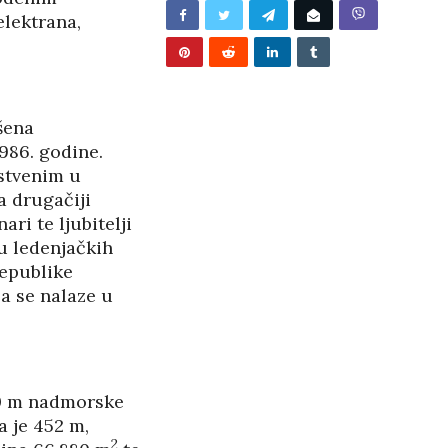
/2026
elektrana,
šena
986. godine.
nstvenim u
a drugačiji
ri te ljubitelji
u ledenjačkih
Republike
a se nalaze u
60 m nadmorske
a je 452 m,
BUNJEVAČKA PATNJA
2