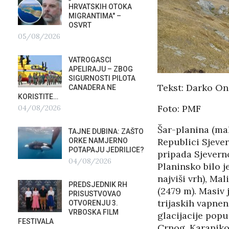
HRVATSKIH OTOKA
REPUB
MIGRANTIMA″ –
02/08
OSVRT
05/08/2026
SUBOT
KRAS
VATROGASCI
DEMO
APELIRAJU – ZBOG
VRIJE
?
SIGURNOSTI PILOTA
PLURALIZMA –…
Tekst: Darko O
CANADERA NE
01/08/2026
KORISTITE…
Foto: PMF
04/08/2026
HRVAT
POD 
Šar-planina (m
TAJNE DUBINA: ZAŠTO
SRPSK
Republici Sjever
ORKE NAMJERNO
01/08
POTAPAJU JEDRILICE?
pripada Sjeverno
04/08/2026
Planinsko bilo j
MIROV
STUPA
najviši vrh), Ma
PREDSJEDNIK RH
NEISP
(2479 m). Masiv 
PRISUSTVOVAO
31/07
trijaskih vapnen
OTVORENJU 3.
VRBOSKA FILM
glacijacije popu
FESTIVALA
Crnog, Karaniko