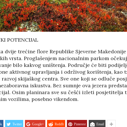
ČKI POTENCIJAL
a dvije trećine flore Republike Sjeverne Makedonije 
jskih vrsta. Proglašenjem nacionalnim parkom očekuj
avanje bilo kakvog uništenja. Područje će biti podije
zone aktivnog upravljanja i održivog korištenja, kao 
azvoj skijaškog centra. Sve one koji se odluče posj
ezaboravna iskustva. Bez sumnje ova jezera predstav
cijal. Osim planinara sve su češći izleti posjetitelja 
im vozilima, posebno vikendom.
ok
Twitter
Google+
ReddIt
Pinterest
Email