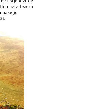
ine i stjenovitog
lo naziv. Jezero
a naselju
 za