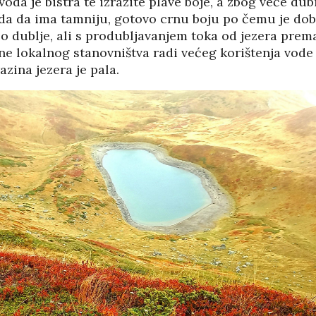
voda je bistra te izrazite plave boje, a zbog veće dub
da da ima tamniju, gotovo crnu boju po čemu je dobi
ilo dublje, ali s produbljavanjem toka od jezera prem
ne lokalnog stanovništva radi većeg korištenja vode
azina jezera je pala.