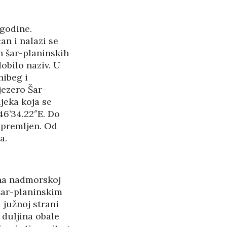
 godine.
an i nalazi se
h šar-planinskih
dobilo naziv. U
nibeg i
 jezero Šar-
jeka koja se
46’34.22″E. Do
ripremljen. Od
a.
i na nadmorskoj
šar-planinskim
 južnoj strani
 duljina obale