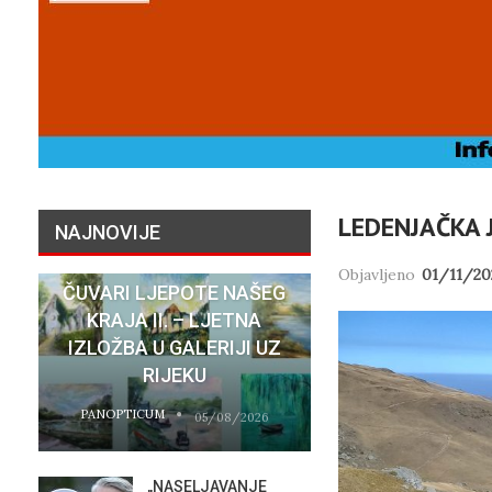
LEDENJAČKA 
NAJNOVIJE
Objavljeno
01/11/20
ČUVARI LJEPOTE NAŠEG
NATASHA SR
KRAJA II. – LJETNA
SU STVARNI 
IZLOŽBA U GALERIJI UZ
HOTELA COST
RIJEKU
RIJEC
PANOPTICUM
PANOPTICUM
05/08/2026
„NASELJAVANJE
MOBIL