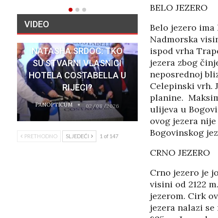
BELO JEZERO
VIDEO
Belo jezero ima
Nadmorska visina
ispod vrha Trape
NATASHA SRDOC: TKO
jezera zbog činj
SU STVARNI VLASNICI
neposrednoj bliz
HOTELA COSTABELLA U
Celepinski vrh. 
RIJECI?
planine. Maksima
PANOPTICUM
02/08/2026
ulijeva u Bogovi
ovog jezera nije
Bogovinskog jez
PRETHODNO
SLJEDEĆI
1 of 147
CRNO JEZERO
Crno jezero je j
visini od 2122 m
jezerom. Cirk ov
jezera nalazi se