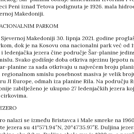
02/08
27/07/2026
eci Peni iznad Tetova podignuta je 1926. mala hidro
vernoj Makedoniji.
ACIONALNIM PARKOM
 Sjevernoj Makedoniji 30. lipnja 2021. godine progla
kom, dok je na Kosovu ona nacionalni park već od 1
 i ledenjačka jezera čine područje Šar-planine jedi
islu. Svako godišnje doba otkriva njezinu ljepotu n
ar-planine za sada otkrivaju u najvećem broju planina
m regionalnom smislu posebnost masiva je velik broj
oru JI Europe, odmah iza planine Rila. Na području 
ije zabilježeno je ukupno 27 ledenjačkih jezera koj
 cirkovima.
EZERO
HRVATI U VOJVODINI
ro nalazi se između Bristavca i Male smreke na 19
ESTALIM
OSUĐENI NA
e jezera su 41°57’1.94″N, 20°47’35.97″E. Duljina jezer
NIMA
ASIMILACIJU