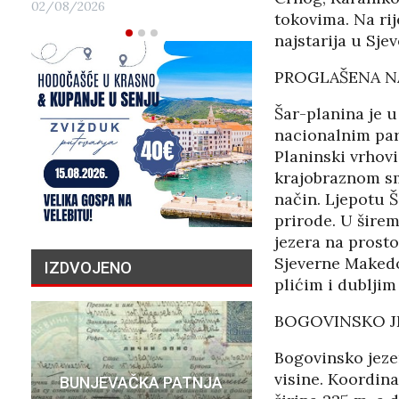
02/08/2026
tokovima. Na rij
najstarija u Sje
PROGLAŠENA N
Šar-planina je u
nacionalnim par
Planinski vrhovi
krajobraznom sm
način. Ljepotu Š
prirode. U šire
jezera na prost
Sjeverne Makedon
IZDVOJENO
plićim i dubljim
BOGOVINSKO J
Bogovinsko jeze
PRIČA O N
visine. Koordinat
BUNJEVAČKA PATNJA
MILIJU