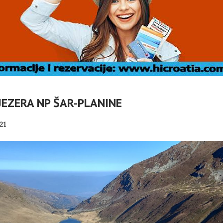
JEZERA NP ŠAR-PLANINE
21
DOC: TKO
Č
VLASNICI
U OMIŠLJU OTVORENA
ABELLA U
IZLOŽBA MARGERITE
I
I?
RAKIĆ
PANOPTICUM
02/08/2026
30/07/2026
NI TURIZAM
HRVATSKA MEĐU