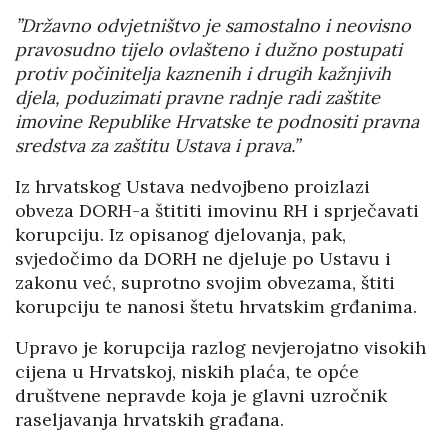
”Državno odvjetništvo je samostalno i neovisno
pravosudno tijelo ovlašteno i dužno postupati
protiv počinitelja kaznenih i drugih kažnjivih
djela, poduzimati pravne radnje radi zaštite
imovine Republike Hrvatske te podnositi pravna
sredstva za zaštitu Ustava i prava.”
Iz hrvatskog Ustava nedvojbeno proizlazi
obveza DORH-a štititi imovinu RH i sprječavati
korupciju. Iz opisanog djelovanja, pak,
svjedočimo da DORH ne djeluje po Ustavu i
zakonu već, suprotno svojim obvezama, štiti
korupciju te nanosi štetu hrvatskim grđanima.
Upravo je korupcija razlog nevjerojatno visokih
cijena u Hrvatskoj, niskih plaća, te opće
društvene nepravde koja je glavni uzročnik
raseljavanja hrvatskih građana.