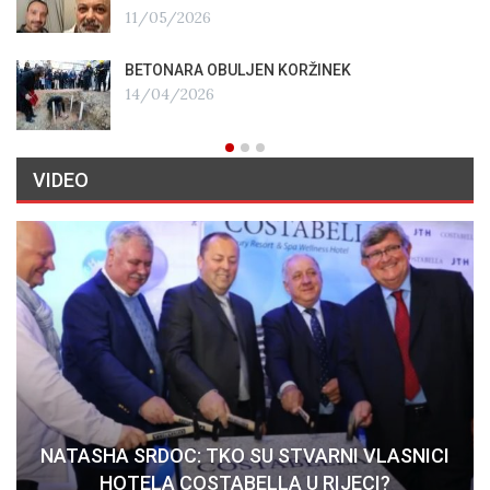
11/05/2026
BETONARA OBULJEN KORŽINEK
14/04/2026
VIDEO
NATASHA SRDOC: TKO SU STVARNI VLASNICI
HOTELA COSTABELLA U RIJECI?