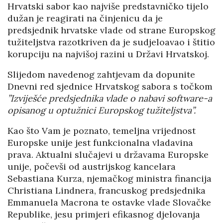
Hrvatski sabor kao najviše predstavničko tijelo
dužan je reagirati na činjenicu da je
predsjednik hrvatske vlade od strane Europskog
tužiteljstva razotkriven da je sudjeloavao i štitio
korupciju na najvišoj razini u Državi Hrvatskoj.
Slijedom navedenog zahtjevam da dopunite
Dnevni red sjednice Hrvatskog sabora s točkom
”Izviješće predsjednika vlade o nabavi software-a
opisanog u optužnici Europskog tužiteljstva”.
Kao što Vam je poznato, temeljna vrijednost
Europske unije jest funkcionalna vladavina
prava. Aktualni slučajevi u državama Europske
unije, počevši od austrijskog kancelara
Sebastiana Kurza, njemačkog ministra financija
Christiana Lindnera, francuskog predsjednika
Emmanuela Macrona te ostavke vlade Slovačke
Republike, jesu primjeri efikasnog djelovanja