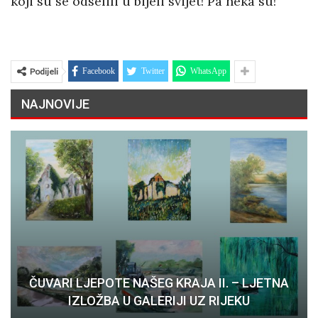
koji su se odselili u bijeli svijet! Pa neka su!
Podijeli
Facebook
Twitter
WhatsApp
NAJNOVIJE
ČUVARI LJEPOTE NAŠEG KRAJA II. – LJETNA
IZLOŽBA U GALERIJI UZ RIJEKU