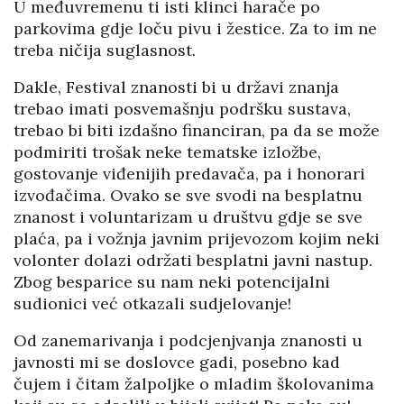
U međuvremenu ti isti klinci harače po
parkovima gdje loču pivu i žestice. Za to im ne
treba ničija suglasnost.
Dakle, Festival znanosti bi u državi znanja
trebao imati posvemašnju podršku sustava,
trebao bi biti izdašno financiran, pa da se može
podmiriti trošak neke tematske izložbe,
gostovanje viđenijih predavača, pa i honorari
izvođačima. Ovako se sve svodi na besplatnu
znanost i voluntarizam u društvu gdje se sve
plaća, pa i vožnja javnim prijevozom kojim neki
volonter dolazi održati besplatni javni nastup.
Zbog besparice su nam neki potencijalni
sudionici već otkazali sudjelovanje!
Od zanemarivanja i podcjenjvanja znanosti u
javnosti mi se doslovce gadi, posebno kad
čujem i čitam žalpoljke o mladim školovanima