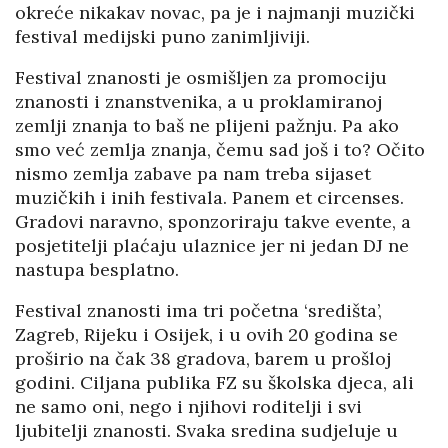
okreće nikakav novac, pa je i najmanji muzički
festival medijski puno zanimljiviji.
Festival znanosti je osmišljen za promociju
znanosti i znanstvenika, a u proklamiranoj
zemlji znanja to baš ne plijeni pažnju. Pa ako
smo već zemlja znanja, čemu sad još i to? Očito
nismo zemlja zabave pa nam treba sijaset
muzičkih i inih festivala. Panem et circenses.
Gradovi naravno, sponzoriraju takve evente, a
posjetitelji plaćaju ulaznice jer ni jedan DJ ne
nastupa besplatno.
Festival znanosti ima tri početna ‘središta’,
Zagreb, Rijeku i Osijek, i u ovih 20 godina se
proširio na čak 38 gradova, barem u prošloj
godini. Ciljana publika FZ su školska djeca, ali
ne samo oni, nego i njihovi roditelji i svi
ljubitelji znanosti. Svaka sredina sudjeluje u