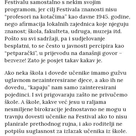
Festivalu samostalno s nekim svojim
programom, jer cilj Festivala znanosti nisu
“profesori na kotačima” kao davne 1945. godine,
nego afirmacija lokalnih zajednica koje njeguju
znanost; škola, fakulteta, udruga, muzeja itd.
Pošto su svi sadržaji, pa i sudjelovanje
besplatni, to se često u javnosti percipira kao
“petparački”, u prijevodu na današnji govor –
bezveze! Zato je posjet takav kakav je.
Ako neka škola i dovede učenike imamo gužvu
uglavnom nezainteresirane djece, a ako ih ne
dovedu,, “kapaju” nam samo zainteresirani
pojedinci. I svi prigovaraju zašto ne privučemo
škole. A škole, kakve već jesu u raljama
nesmiljene birokracije jednostavno ne mogu u
travnju dovesti učenike na Festival ako to nisu
planirale prethodnog rujna, i ako roditelji ne
potpišu suglasnost za izlazak učenika iz škole.