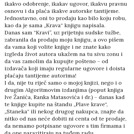
ikakvo odobrenje, ikakav ugovor, ikakvu pravnu
osnovu i da plaća ikakve autorske tantijeme.
Jednostavno, oni to prodaju kao bilo koju robu,
kao da je sama „Krava“ knjigu napisala.
Danas sam “Kravi”, uz prijetnju sudske tužbe,
zabranila da prodaju moju knjigu, a ovo pišem
da vama koji volite knjige i ne znate kako
izgleda život autora ukažem na tu sivu zonu i
da vas zamolim da kupujte pošteno – od
izdavača koji imaju regularne ugovore i doista
plaćaju tantijeme autorima!
I da, nije tu riječ samo o mojoj knjizi, nego i o
drugim Algoritmovim izdanjima (poput knjiga
Ive Žanića, Ranka Matasovića i dr.) – danas kad
te knjige kupite na štandu „Plave krave“,
„Staneka“ ili nekog drugog nakupca, znajte da
nitko od nas neće dobiti ni centa od te prodaje,
da nemamo potpisane ugovore s tim firmama i
da one parazitiraju na tuđem radu.