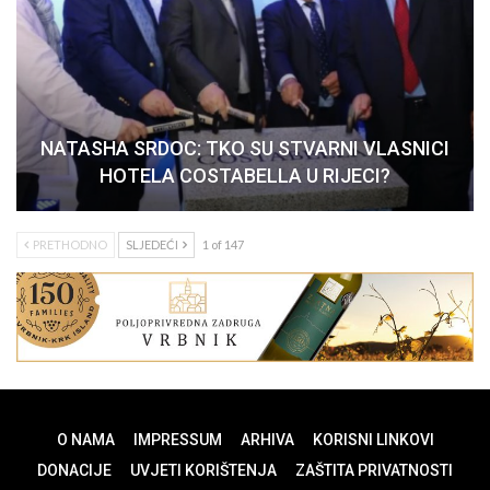
NATASHA SRDOC: TKO SU STVARNI VLASNICI
HOTELA COSTABELLA U RIJECI?
PRETHODNO
SLJEDEĆI
1 of 147
O NAMA
IMPRESSUM
ARHIVA
KORISNI LINKOVI
DONACIJE
UVJETI KORIŠTENJA
ZAŠTITA PRIVATNOSTI