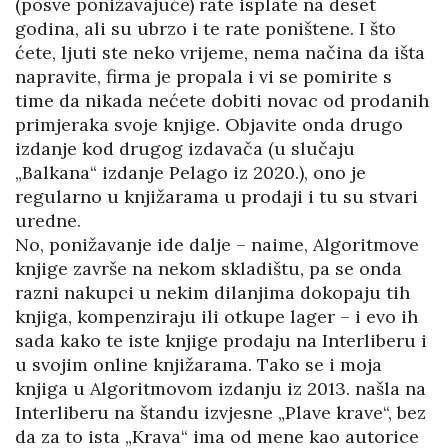
(posve ponižavajuće) rate isplate na deset
godina, ali su ubrzo i te rate poništene. I što
ćete, ljuti ste neko vrijeme, nema načina da išta
napravite, firma je propala i vi se pomirite s
time da nikada nećete dobiti novac od prodanih
primjeraka svoje knjige. Objavite onda drugo
izdanje kod drugog izdavača (u slučaju
„Balkana“ izdanje Pelago iz 2020.), ono je
regularno u knjižarama u prodaji i tu su stvari
uredne.
No, ponižavanje ide dalje – naime, Algoritmove
knjige završe na nekom skladištu, pa se onda
razni nakupci u nekim dilanjima dokopaju tih
knjiga, kompenziraju ili otkupe lager – i evo ih
sada kako te iste knjige prodaju na Interliberu i
u svojim online knjižarama. Tako se i moja
knjiga u Algoritmovom izdanju iz 2013. našla na
Interliberu na štandu izvjesne „Plave krave“, bez
da za to ista „Krava“ ima od mene kao autorice